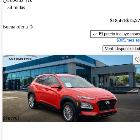
34 millas
$18,476
$15,5
Buena oferta
El precio incluye tasa
$305/mes es
Verif. disponibilidad
Gu
¡Nuevo!