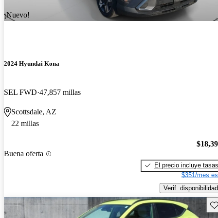
¡Nuevo!
2024 Hyundai Kona
SEL FWD
47,857 millas
Scottsdale, AZ
22 millas
$18,3
Buena oferta
El precio incluye tasa
$351/mes es
Verif. disponibilidad
Gu