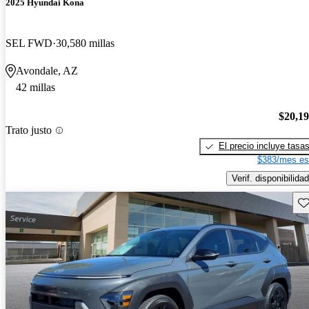
2025 Hyundai Kona
SEL FWD
30,580 millas
Avondale, AZ
42 millas
$20,1
Trato justo
El precio incluye tasa
$383/mes es
Verif. disponibilidad
Gu