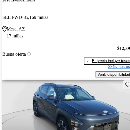
2018 Hyundai Kona
SEL FWD
85,169 millas
Mesa, AZ
17 millas
$12,3
Buena oferta
El precio incluye tasa
$245/mes es
Verif. disponibilidad
Gu