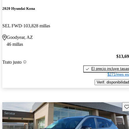
2020 Hyundai Kona
SEL FWD
103,828 millas
Goodyear, AZ
46 millas
$13,6
Trato justo
El precio incluye tasa
$271/mes es
Verif. disponibilidad
Gu