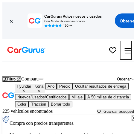
CarGurus: Autos nuevos y usados
Obtene
Con Modo de concesionario
150K+
Hyundai Kona usados en venta cerca de
Apache Junction, AZ
Compara
Filtro (2)
Ordenar
Hyundai
Kona
Año
Precio
Ocultar resultados de entrega
Nuevos/Usados/Certificados
Millaje
A 50 millas de distancia
Color
Tracción
Borrar todo
225 vehículos encontrados
Guardar búsque
Compra con precios transparentes.