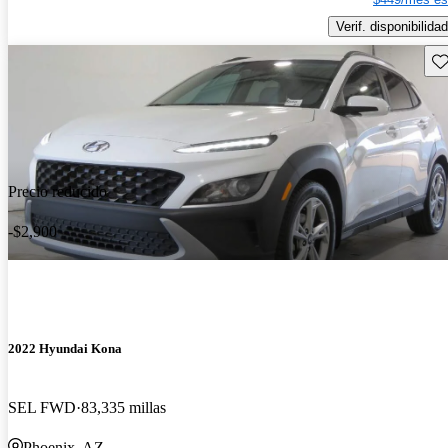
Verif. disponibilidad
Gu
Precio reducido
-$2,900
2022 Hyundai Kona
SEL FWD
83,335 millas
Phoenix, AZ