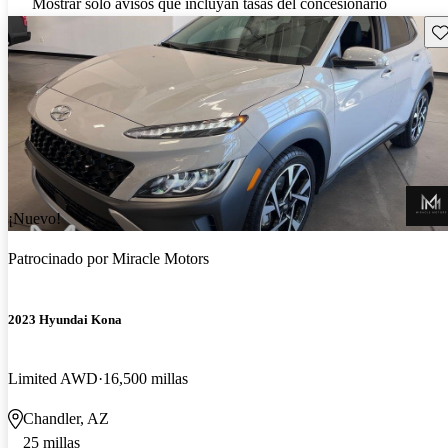
Mostrar solo avisos que incluyan tasas del concesionario
Gu
¡Nuevo!
Patrocinado por
Miracle Motors
2023 Hyundai Kona
Limited AWD
16,500 millas
Chandler, AZ
25 millas