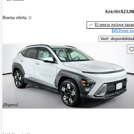
$24,981
$23,9
Buena oferta
El precio incluye tasa
$453/mes es
Verif. disponibilidad
Gu
¡Nuevo!