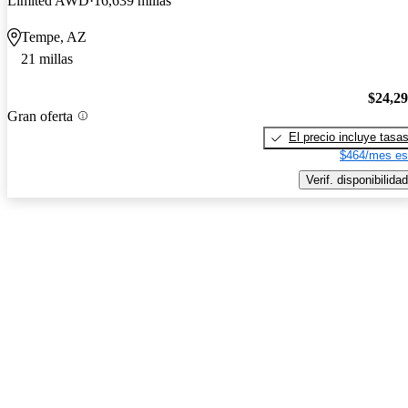
Limited AWD
16,639 millas
Tempe, AZ
21 millas
$24,2
Gran oferta
El precio incluye tasa
$464/mes es
Verif. disponibilidad