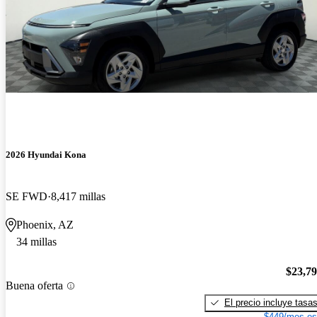
2026 Hyundai Kona
SE FWD
8,417 millas
Phoenix, AZ
34 millas
$23,7
Buena oferta
El precio incluye tasa
$449/mes es