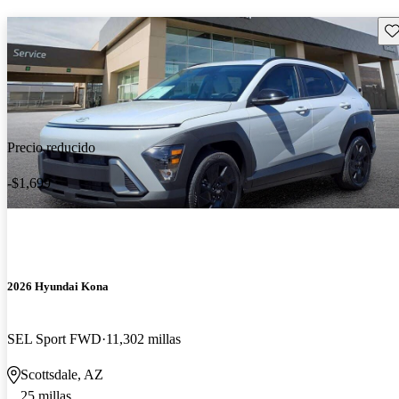
Gu
Precio reducido
-$1,699
2026 Hyundai Kona
SEL Sport FWD
11,302 millas
Scottsdale, AZ
25 millas