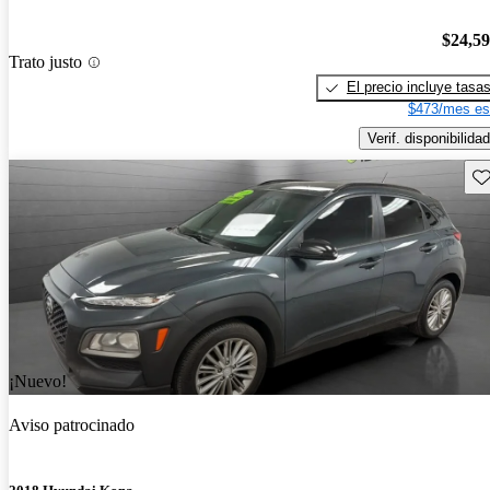
$24,5
Trato justo
El precio incluye tasa
$473/mes es
Verif. disponibilidad
Gu
¡Nuevo!
Aviso patrocinado