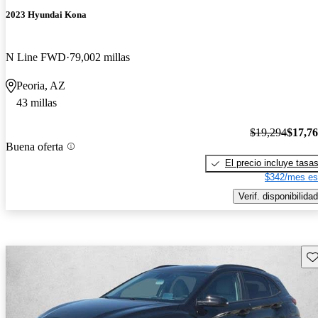
2023 Hyundai Kona
N Line FWD
79,002 millas
Peoria, AZ
43 millas
$19,294
$17,7
Buena oferta
El precio incluye tasa
$342/mes es
Verif. disponibilidad
Gu