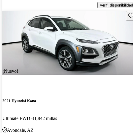
Verif. disponibilidad
Gu
¡Nuevo!
2021 Hyundai Kona
Ultimate FWD
31,842 millas
Avondale, AZ