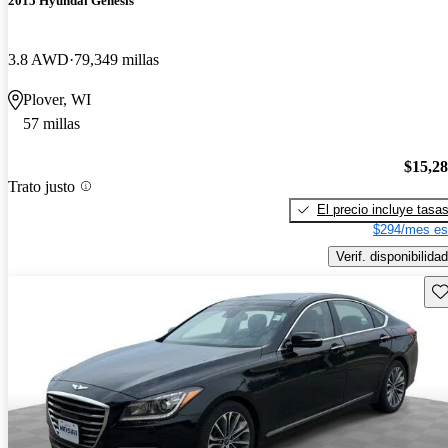
2015 Hyundai Genesis
3.8 AWD
79,349 millas
Plover, WI
57 millas
$15,2
Trato justo
El precio incluye tasa
$294/mes es
Verif. disponibilidad
Gu