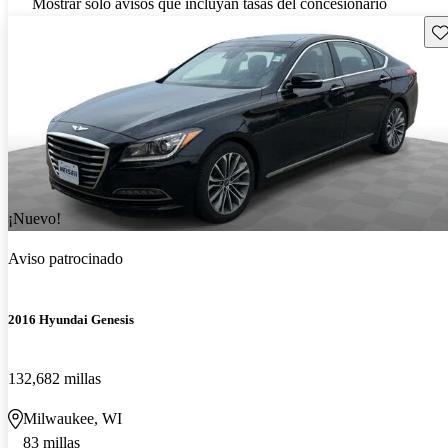
Mostrar solo avisos que incluyan tasas del concesionario
Gu
¡Nuevo!
Aviso patrocinado
2016 Hyundai Genesis
132,682 millas
Milwaukee, WI
83 millas