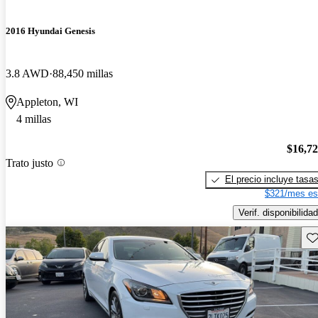
2016 Hyundai Genesis
3.8 AWD
88,450 millas
Appleton, WI
4 millas
$16,7
Trato justo
El precio incluye tasa
$321/mes es
Verif. disponibilidad
Gu