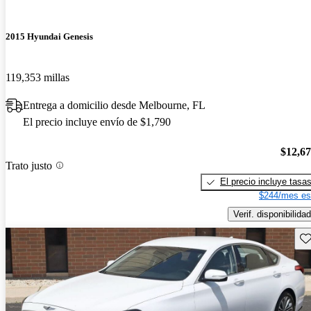
2015 Hyundai Genesis
119,353 millas
Entrega a domicilio desde Melbourne, FL
El precio incluye envío de $1,790
$12,6
Trato justo
El precio incluye tasa
$244/mes es
Verif. disponibilidad
Gu