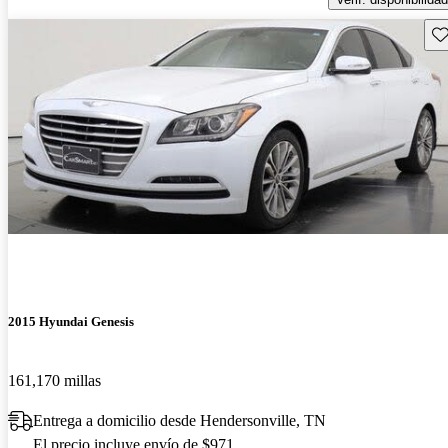
Gu
2015 Hyundai Genesis
161,170 millas
Entrega a domicilio desde Hendersonville, TN
El precio incluye envío de $971