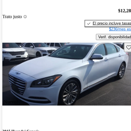
$12,2
Trato justo
El precio incluye tasa
$236/mes es
Verif. disponibilidad
Gu
¡Nuevo!