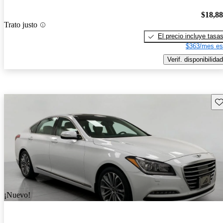
$18,8
Trato justo
El precio incluye tasa
$363/mes es
Verif. disponibilidad
Gu
¡Nuevo!