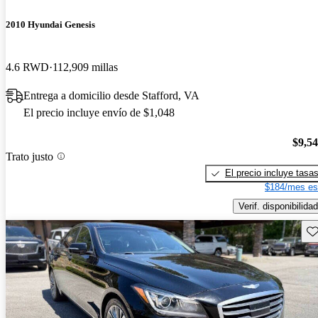
2010 Hyundai Genesis
4.6 RWD
112,909 millas
Entrega a domicilio desde Stafford, VA
El precio incluye envío de $1,048
$9,5
Trato justo
El precio incluye tasa
$184/mes es
Verif. disponibilidad
Gu