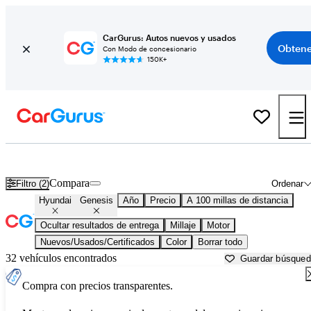
CarGurus: Autos nuevos y usados
Obtene
Con Modo de concesionario
150K+
Hyundai Genesis usados en venta cerca de
Appleton, WI
Compara
Filtro (2)
Ordenar
Hyundai
Genesis
Año
Precio
A 100 millas de distancia
Ocultar resultados de entrega
Millaje
Motor
Nuevos/Usados/Certificados
Color
Borrar todo
32 vehículos encontrados
Guardar búsque
Compra con precios transparentes.