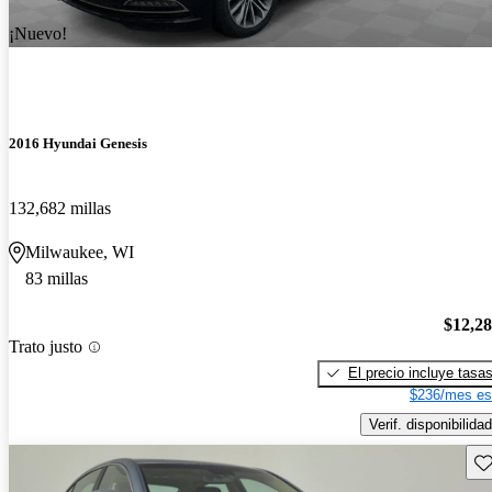
¡Nuevo!
2016 Hyundai Genesis
132,682 millas
Milwaukee, WI
83 millas
$12,2
Trato justo
El precio incluye tasa
$236/mes es
Verif. disponibilidad
Gu