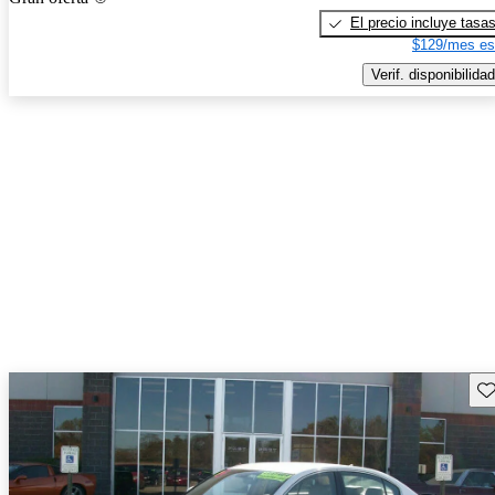
El precio incluye tasa
$129/mes es
Verif. disponibilidad
Gu