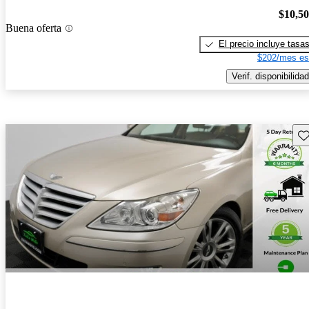
$10,5
Buena oferta
El precio incluye tasa
$202/mes es
Verif. disponibilidad
Gu