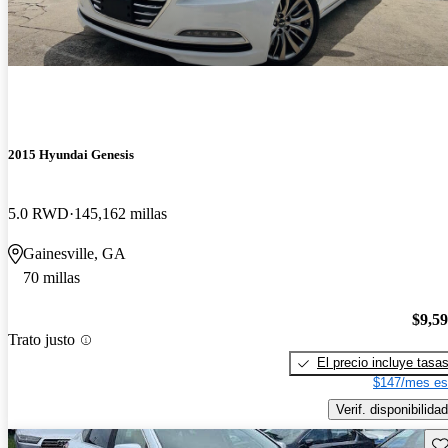
2015 Hyundai Genesis
5.0 RWD
145,162 millas
Gainesville, GA
70 millas
$9,5
Trato justo
El precio incluye tasa
$147/mes es
Verif. disponibilidad
Gu