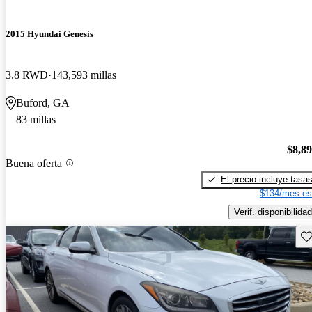
2015 Hyundai Genesis
3.8 RWD
143,593 millas
Buford, GA
83 millas
$8,8
Buena oferta
El precio incluye tasa
$134/mes es
Verif. disponibilidad
Gu