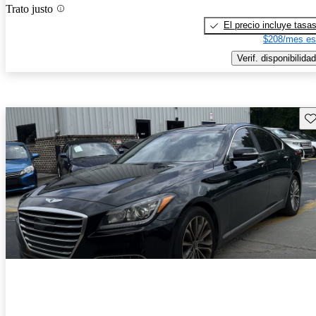
Trato justo
El precio incluye tasa
$208/mes es
Verif. disponibilidad
Gu