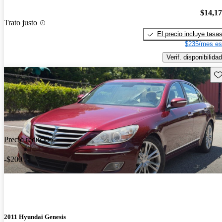
$14,1
Trato justo
El precio incluye tasa
$235/mes es
Verif. disponibilidad
Gu
Precio reducido
-$200
2011 Hyundai Genesis