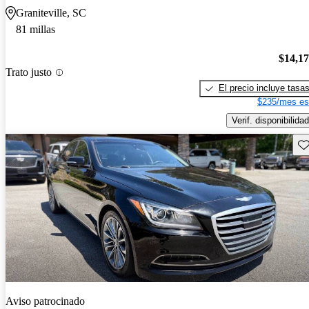
Graniteville, SC
81 millas
$14,1
Trato justo
El precio incluye tasa
$235/mes es
Verif. disponibilidad
Gu
Aviso patrocinado