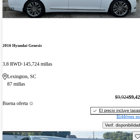
-$500
2016 Hyundai Genesis
3.8 RWD
145,724 millas
Lexington, SC
87 millas
$9,924
$9,4
Buena oferta
El precio incluye tasa
$144/mes es
Verif. disponibilidad
Gu