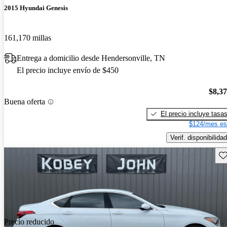
2015 Hyundai Genesis
161,170 millas
Entrega a domicilio desde Hendersonville, TN
El precio incluye envío de $450
$8,3
Buena oferta
El precio incluye tasa
$124/mes es
Verif. disponibilidad
Gu
Precio reducido