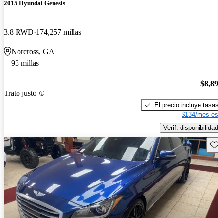
2015 Hyundai Genesis
3.8 RWD
174,257 millas
Norcross, GA
93 millas
$8,8
Trato justo
El precio incluye tasa
$134/mes es
Verif. disponibilidad
Gu