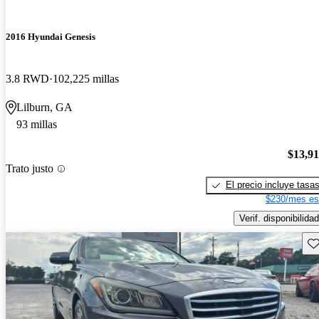
2016 Hyundai Genesis
3.8 RWD
102,225 millas
Lilburn, GA
93 millas
$13,9
Trato justo
El precio incluye tasa
$230/mes es
Verif. disponibilidad
Gu