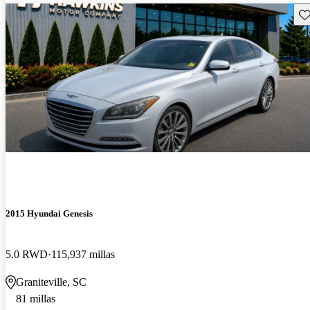
Gu
2015 Hyundai Genesis
5.0 RWD
115,937 millas
Graniteville, SC
81 millas