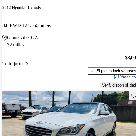
2012 Hyundai Genesis
3.8 RWD
124,166 millas
Gainesville, GA
72 millas
$8,0
Trato justo
El precio incluye tasa
$119/mes es
Verif. disponibilidad
Gu