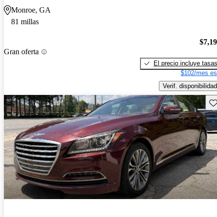
Monroe, GA
81 millas
$7,1
Gran oferta
El precio incluye tasa
$102/mes es
Verif. disponibilidad
Gu