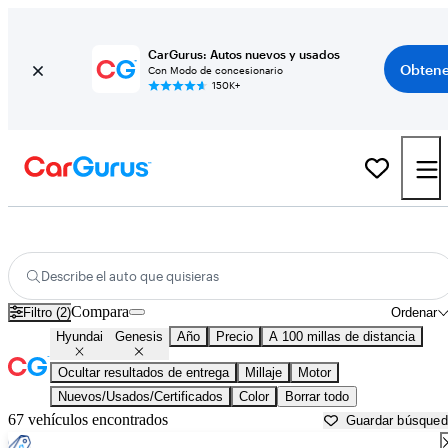
CarGurus: Autos nuevos y usados
Obtene
Con Modo de concesionario
150K+
Hyundai Genesis usados en venta cerca de
Anderson, SC
Describe el auto que quisieras
Compara
Filtro (2)
Ordenar
Hyundai
Genesis
Año
Precio
A 100 millas de distancia
Ocultar resultados de entrega
Millaje
Motor
Nuevos/Usados/Certificados
Color
Borrar todo
67 vehículos encontrados
Guardar búsque