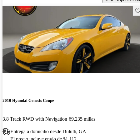
Gu
2010 Hyundai Genesis Coupe
3.8 Track RWD with Navigation
69,235 millas
Entrega a domicilio desde Duluth, GA
El precio incluye envío de $1,112