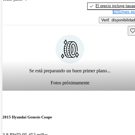
El precio incluye tasa
$231/mes es
Verif. disponibilidad
Gu
Se está preparando un buen primer plano...
Fotos próximamente
2015 Hyundai Genesis Coupe
3.8 RWD
95,452 millas