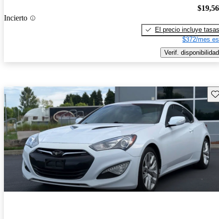
$19,5
Incierto
El precio incluye tasa
$372/mes es
Verif. disponibilidad
Gu