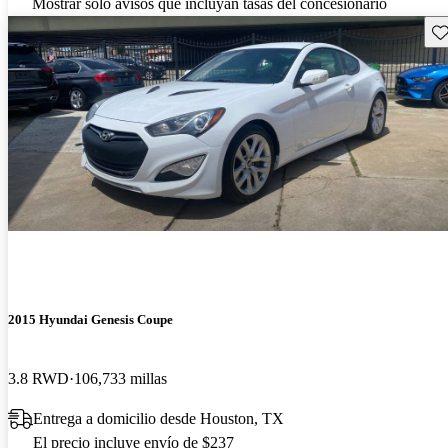
Mostrar solo avisos que incluyan tasas del concesionario
Gu
2015 Hyundai Genesis Coupe
3.8 RWD
106,733 millas
Entrega a domicilio desde Houston, TX
El precio incluye envío de $237