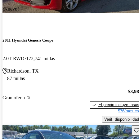
¡Nuevo!
2011 Hyundai Genesis Coupe
2.0T RWD
172,741 millas
Richardson, TX
87 millas
$3,9
Gran oferta
El precio incluye tasa
$76/mes es
Verif. disponibilidad
Gu