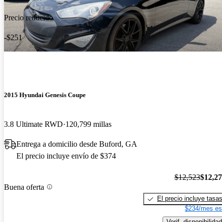
Precio reducido
-$251
2015 Hyundai Genesis Coupe
3.8 Ultimate RWD
120,799 millas
Entrega a domicilio desde Buford, GA
El precio incluye envío de $374
$12,523
$12,2
Buena oferta
El precio incluye tasa
$234/mes es
Verif. disponibilidad