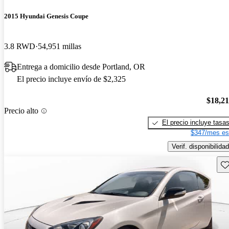
2015 Hyundai Genesis Coupe
3.8 RWD
54,951 millas
Entrega a domicilio desde Portland, OR
El precio incluye envío de $2,325
$18,2
Precio alto
El precio incluye tasa
$347/mes es
Verif. disponibilidad
Gu