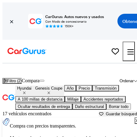
CarGurus: Autos nuevos y usados
Obtene
Con Modo de concesionario
150K+
Hyundai Genesis Coupe usados en venta cerca de
Ardmore, OK
Compara
Filtro (2)
Ordenar
Hyundai
Genesis Coupe
Año
Precio
Transmisión
A 100 millas de distancia
Millaje
Accidentes reportados
Ocultar resultados de entrega
Daño estructural
Borrar todo
17 vehículos encontrados
Guardar búsque
Compra con precios transparentes.