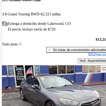
2013 Hyundai Genesis Coupe
3.8 Grand Touring RWD
82,521 millas
Entrega a domicilio desde Lakewood, CO
El precio incluye envío de $729
$13,2
Trato justo
Sin tasas de concesionario adicionale
$252/mes es
Verif. disponibilidad
Gu