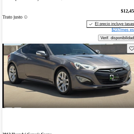
$12,4
Trato justo
El precio incluye tasa
$237/mes es
Verif. disponibilidad
Gu