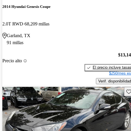
2014 Hyundai Genesis Coupe
2.0T RWD
68,209 millas
Garland, TX
91 millas
$13,1
Precio alto
El precio incluye tasa
$250/mes es
Verif. disponibilidad
Gu