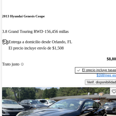
2013 Hyundai Genesis Coupe
3.8 Grand Touring RWD
156,456 millas
Entrega a domicilio desde Orlando, FL
El precio incluye envío de $1,508
$8,8
Trato justo
El precio incluye tasa
$168/mes es
Verif. disponibilidad
Gu