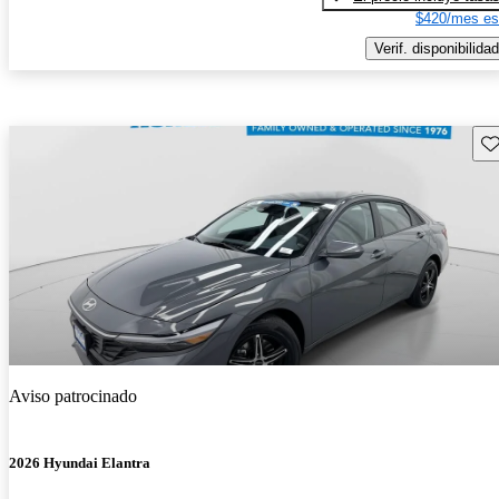
$420/mes es
Verif. disponibilidad
Gu
Aviso patrocinado
2026 Hyundai Elantra