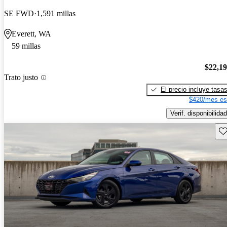
SE FWD
1,591 millas
Everett, WA
59 millas
$22,1
Trato justo
El precio incluye tasa
$420/mes es
Verif. disponibilidad
Gu