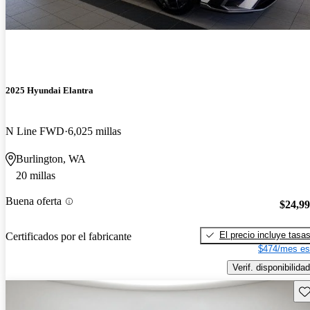
2025 Hyundai Elantra
N Line FWD
6,025 millas
Burlington, WA
20 millas
Buena oferta
$24,9
El precio incluye tasa
Certificados por el fabricante
$474/mes es
Verif. disponibilidad
Gu