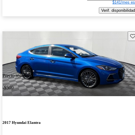
$141/mes es
Verif. disponibilidad
Gu
Precio reducido
-$500
2017 Hyundai Elantra