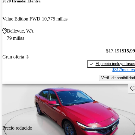
2020 Hyundai Elantra
Value Edition FWD
10,775 millas
Bellevue, WA
79 millas
$17,191
$15,9
Gran oferta
El precio incluye tasa
$317/mes es
Verif. disponibilidad
Gu
Precio reducido