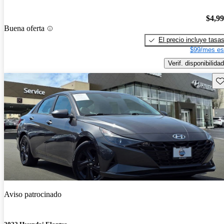
$4,9
Buena oferta
El precio incluye tasa
$99/mes es
Verif. disponibilidad
Gu
Aviso patrocinado