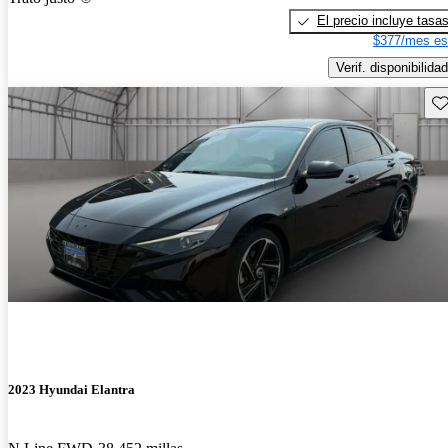
El precio incluye tasa
$377/mes es
Verif. disponibilidad
Gu
2023 Hyundai Elantra