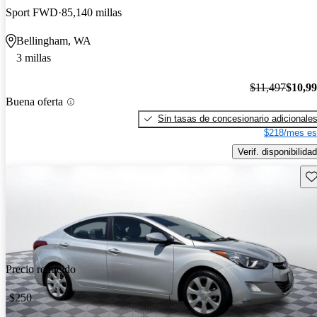
Sport FWD
85,140 millas
Bellingham, WA
3 millas
$11,497
$10,9
Buena oferta
Sin tasas de concesionario adicionale
$218/mes es
Verif. disponibilidad
Gu
Precio reducido
-$250