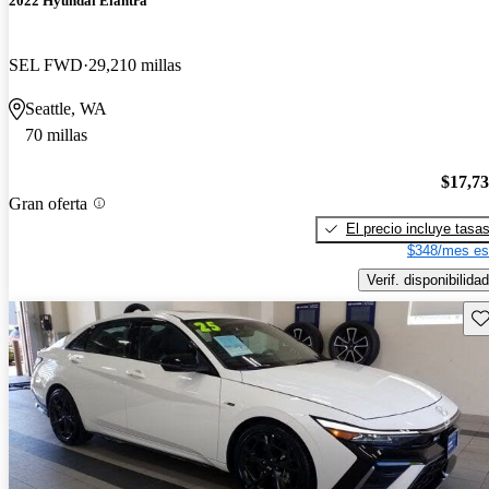
2022 Hyundai Elantra
SEL FWD
29,210 millas
Seattle, WA
70 millas
$17,7
Gran oferta
El precio incluye tasa
$348/mes es
Verif. disponibilidad
Gu