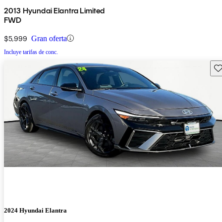
2013 Hyundai Elantra Limited
FWD
$5,999
Gran oferta
Incluye tarifas de conc.
Gu
2024 Hyundai Elantra