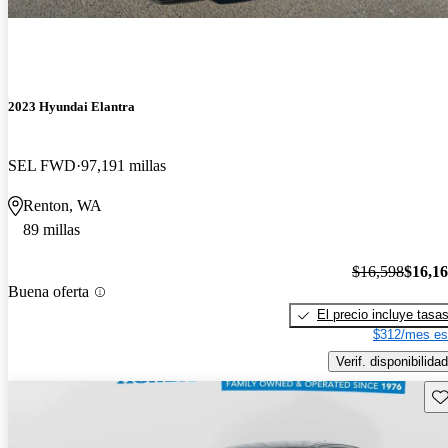
2023 Hyundai Elantra
SEL FWD
97,191 millas
Renton, WA
89 millas
$16,598
$16,1
Buena oferta
El precio incluye tasa
$312/mes es
Verif. disponibilidad
Gu