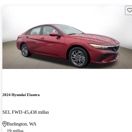
Gu
2024 Hyundai Elantra
SEL FWD
45,438 millas
Burlington, WA
19 millas