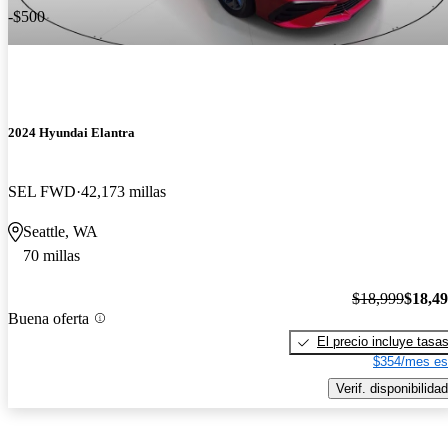
-$500
2024 Hyundai Elantra
SEL FWD
42,173 millas
Seattle, WA
70 millas
$18,999
$18,4
Buena oferta
El precio incluye tasa
$354/mes es
Verif. disponibilidad