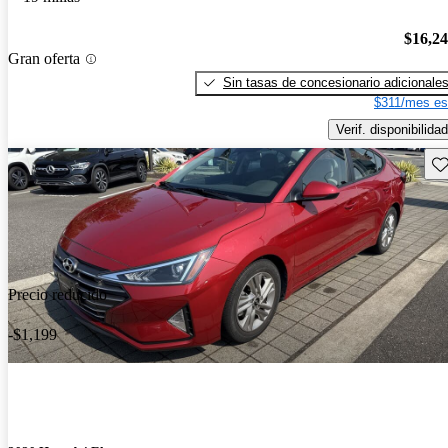
$16,2
Gran oferta
Sin tasas de concesionario adicionale
$311/mes es
Verif. disponibilidad
Gu
Precio reducido
-$1,199