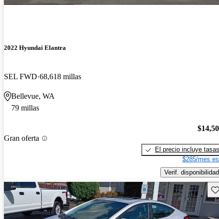
2022 Hyundai Elantra
SEL FWD
68,618 millas
Bellevue, WA
79 millas
$14,5
Gran oferta
El precio incluye tasa
$285/mes es
Verif. disponibilidad
Gu