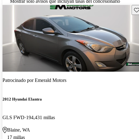
Mostrar solo avisos que incluyan tasas del concesionario
Gu
Patrocinado por
Emerald Motors
2012 Hyundai Elantra
GLS FWD
194,431 millas
Blaine, WA
17 millas