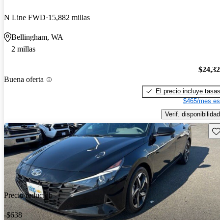
N Line FWD
15,882 millas
Bellingham, WA
2 millas
$24,3
Buena oferta
El precio incluye tasa
$465/mes es
Verif. disponibilidad
Gu
Precio reducido
-$638