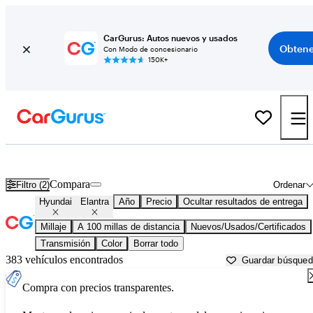
CarGurus: Autos nuevos y usados
Obtene
Con Modo de concesionario
150K+
Hyundai Elantra usados en venta cerca de
Bellingham, WA
Compara
Filtro (2)
Ordenar
Hyundai
Elantra
Año
Precio
Ocultar resultados de entrega
Millaje
A 100 millas de distancia
Nuevos/Usados/Certificados
Transmisión
Color
Borrar todo
383 vehículos encontrados
Guardar búsque
Compra con precios transparentes.