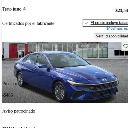
Trato justo
$23,5
El precio incluye tasa
Certificados por el fabricante
$469/mes es
Verif. disponibilidad
Gu
Precio reducido
-$486
Aviso patrocinado