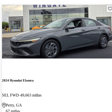
Gu
¡Nuevo!
2024 Hyundai Elantra
SEL FWD
49,663 millas
Perry, GA
67 millas