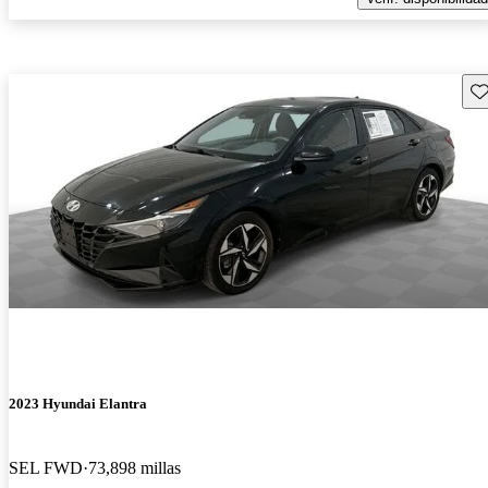
Gu
2023 Hyundai Elantra
SEL FWD
73,898 millas