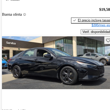
$19,5
Buena oferta
El precio incluye tasa
$395/mes es
Verif. disponibilidad
Gu