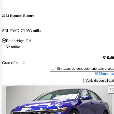
2023 Hyundai Elantra
SEL FWD
79,053 millas
Bainbridge, GA
52 millas
$16,4
Gran oferta
Sin tasas de concesionario adicionale
$333/mes es
Verif. disponibilidad
Gu