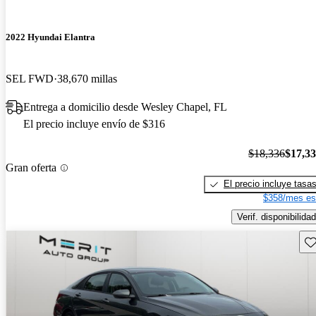
2022 Hyundai Elantra
SEL FWD
38,670 millas
Entrega a domicilio desde Wesley Chapel, FL
El precio incluye envío de $316
$18,336
$17,3
Gran oferta
El precio incluye tasa
$358/mes es
Verif. disponibilidad
Gu