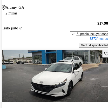
Albany, GA
2 millas
$17,9
Trato justo
El precio incluye tasa
$372/mes es
Verif. disponibilidad
Gu