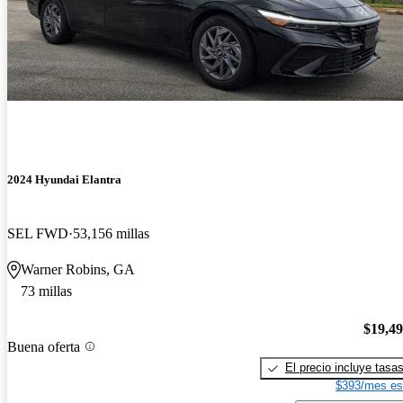
2024 Hyundai Elantra
SEL FWD
53,156 millas
Warner Robins, GA
73 millas
$19,4
Buena oferta
El precio incluye tasa
$393/mes es