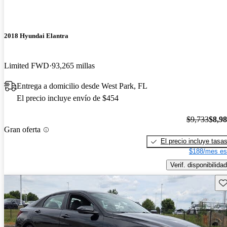
2018 Hyundai Elantra
Limited FWD
93,265 millas
Entrega a domicilio desde West Park, FL
El precio incluye envío de $454
$9,733
$8,9
Gran oferta
El precio incluye tasa
$188/mes es
Verif. disponibilidad
Gu