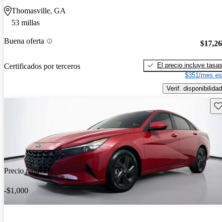
Thomasville, GA
53 millas
Buena oferta
$17,2
El precio incluye tasa
Certificados por terceros
$351/mes es
Verif. disponibilidad
Gu
Precio reducido
-$1,000