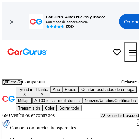
CarGurus: Autos nuevos y usados
Obtene
Con Modo de concesionario
150K+
Hyundai Elantra usados en venta cerca de
Albany, GA
Compara
Filtro (2)
Ordenar
Hyundai
Elantra
Año
Precio
Ocultar resultados de entrega
Millaje
A 100 millas de distancia
Nuevos/Usados/Certificados
Transmisión
Color
Borrar todo
690 vehículos encontrados
Guardar búsque
Compra con precios transparentes.