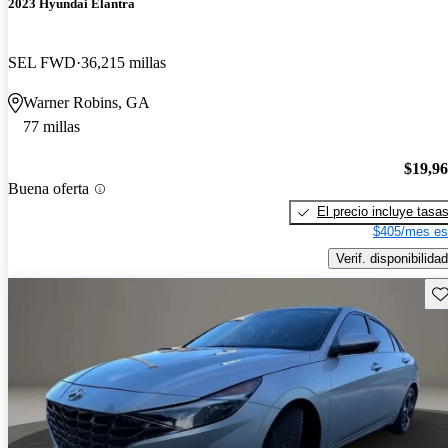
2023 Hyundai Elantra
SEL FWD
36,215 millas
Warner Robins, GA
77 millas
$19,9
Buena oferta
El precio incluye tasa
$405/mes es
Verif. disponibilidad
Gu