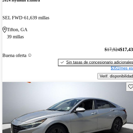
2024 Hyundai Elantra
SEL FWD
61,639 millas
Tifton, GA
39 millas
$17,924
$17,4
Buena oferta
Sin tasas de concesionario adicionale
$351/mes es
Verif. disponibilidad
Gu