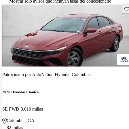
Mostrar solo avisos que incluyan tasas del concesionario
Gu
Patrocinado por
AutoNation Hyundai Columbus
2026 Hyundai Elantra
SE FWD
3,010 millas
Columbus, GA
82 millas