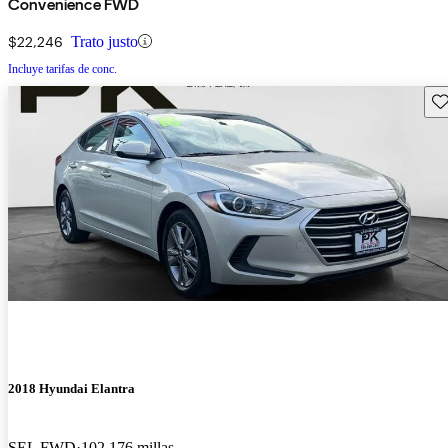
Convenience FWD
$22,246
Trato justo
Incluye tarifas de conc.
Gu
2018 Hyundai Elantra
SEL FWD
102,176 millas