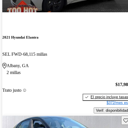
2021 Hyundai Elantra
SEL FWD
68,115 millas
Albany, GA
2 millas
$17,9
Trato justo
El precio incluye tasa
$372/mes es
Verif. disponibilidad
Gu