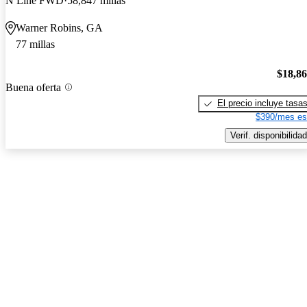
N Line FWD
58,847 millas
Warner Robins, GA
77 millas
$18,8
Buena oferta
El precio incluye tasa
$390/mes es
Verif. disponibilidad