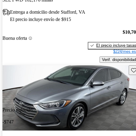
Entrega a domicilio desde Stafford, VA
El precio incluye envío de $915
$10,7
Buena oferta
El precio incluye tasa
$224/mes es
Verif. disponibilidad
Gu
Precio reducido
-$747