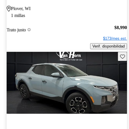
Plover, WI
1 millas
$8,990
Trato justo
$173/mes est.
Verif. disponibilidad
Guard