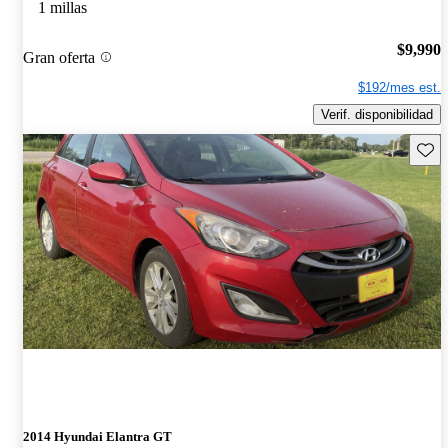
1 millas
$9,990
Gran oferta
$192/mes est.
Verif. disponibilidad
Guard
2014 Hyundai Elantra GT