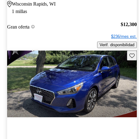
Wisconsin Rapids, WI
1 millas
$12,300
Gran oferta
$236/mes est.
Verif. disponibilidad
Guard