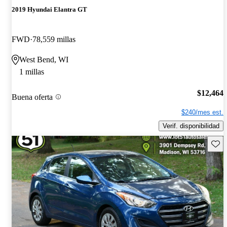
2019 Hyundai Elantra GT
FWD
78,559 millas
West Bend, WI
1 millas
$12,464
Buena oferta
$240/mes est.
Verif. disponibilidad
Guard