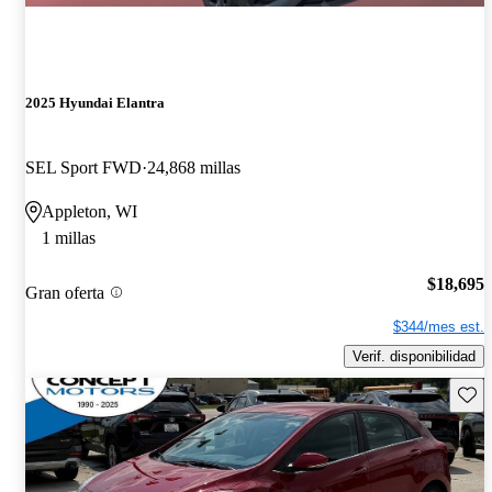
2025 Hyundai Elantra
SEL Sport FWD
24,868 millas
Appleton, WI
1 millas
$18,695
Gran oferta
$344/mes est.
Verif. disponibilidad
Guard