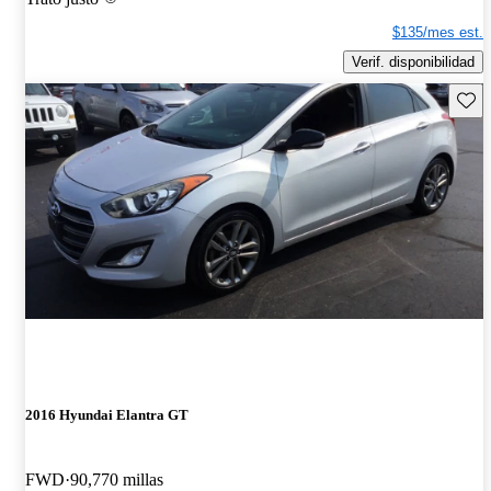
$135/mes est.
Verif. disponibilidad
Guard
2016 Hyundai Elantra GT
FWD
90,770 millas