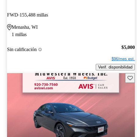
FWD
155,488 millas
Menasha, WI
1 millas
$5,000
Sin calificación
$96/mes est.
Verif. disponibilidad
Guard