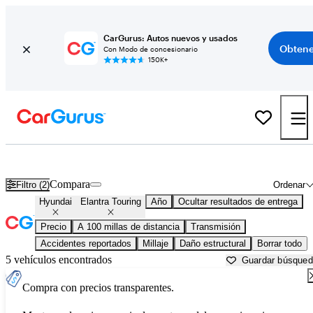
CarGurus: Autos nuevos y usados
Obtene
Con Modo de concesionario
150K+
Hyundai Elantra Touring usados en venta cerca de
Appleton, WI
Compara
Filtro (2)
Ordenar
Hyundai
Elantra Touring
Año
Ocultar resultados de entrega
Precio
A 100 millas de distancia
Transmisión
Accidentes reportados
Millaje
Daño estructural
Borrar todo
5 vehículos encontrados
Guardar búsque
Compra con precios transparentes.