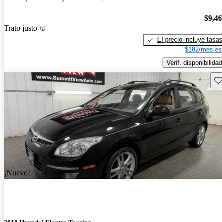
$9,4
Trato justo
El precio incluye tasa
$182/mes es
Verif. disponibilidad
Gu
¡Nuevo!