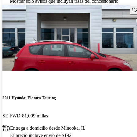
Mostrar solo avisos que incluyan tasas del concesionario
Gu
2011 Hyundai Elantra Touring
SE FWD
81,009 millas
Entrega a domicilio desde Minooka, IL
El precio incluye envío de $192