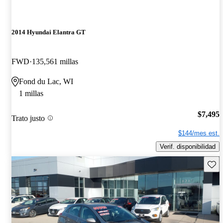
2014 Hyundai Elantra GT
FWD
135,561 millas
Fond du Lac, WI
1 millas
$7,495
Trato justo
$144/mes est.
Verif. disponibilidad
Guard