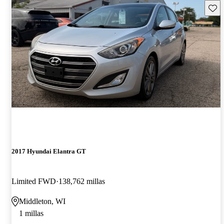
Guard
2017 Hyundai Elantra GT
Limited FWD
138,762 millas
Middleton, WI
1 millas