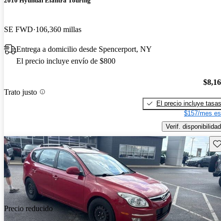
2010 Hyundai Elantra Touring
SE FWD
106,360 millas
Entrega a domicilio desde Spencerport, NY
El precio incluye envío de $800
$8,1
Trato justo
El precio incluye tasa
$157/mes es
Verif. disponibilidad
Gu
Precio reducido