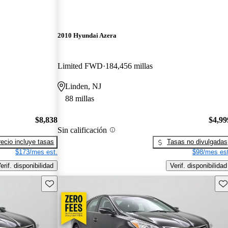
2010 Hyundai Azera
Limited FWD
184,456 millas
Linden, NJ
88 millas
$8,838
$4,99
Sin calificación
recio incluye tasas
Tasas no divulgadas
$173/mes est.
$98/mes est
erif. disponibilidad
Verif. disponibilidad
Guarda este Aviso
Gu