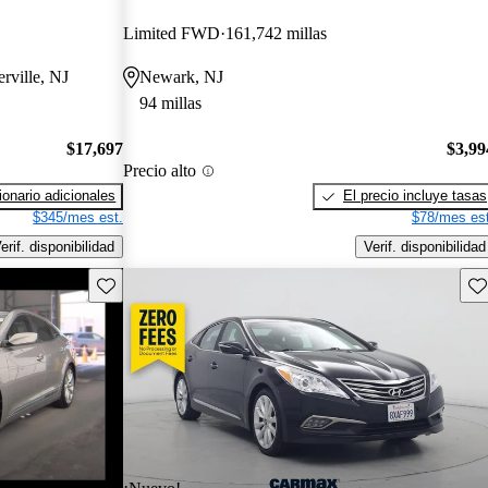
Limited FWD
161,742 millas
erville, NJ
Newark, NJ
94 millas
$17,697
$3,99
Precio alto
onario adicionales
El precio incluye tasas
$345/mes est.
$78/mes est
erif. disponibilidad
Verif. disponibilidad
Guarda este Aviso
Gu