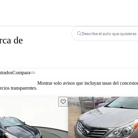
Describe el auto que quisieras
rca de
trados
Compara
Mostrar solo avisos que incluyan tasas del concesio
cios transparentes.
Guarda este Aviso