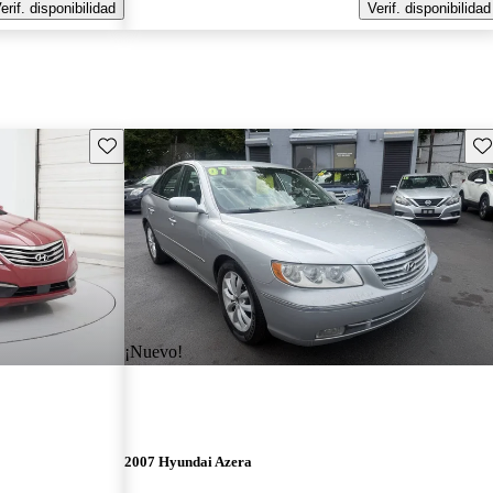
erif. disponibilidad
Verif. disponibilidad
Guarda este Aviso
Gu
¡Nuevo!
2007 Hyundai Azera