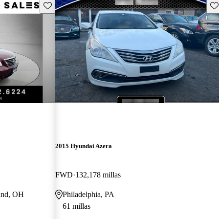
Guarda este Aviso
Gu
2015 Hyundai Azera
FWD
132,178 millas
land, OH
Philadelphia, PA
61 millas