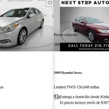
Guarda este Aviso
Precio reducido
-$898
2009 Hyundai Azera
las
Limited FWD
150,848 millas
Entrega a domicilio desde Kirt
El precio incluye envío de $397