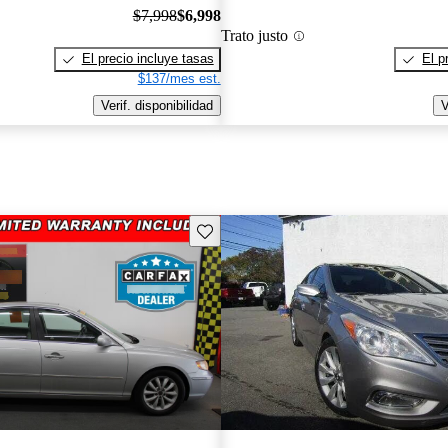
$7,998
$6,998
Trato justo
El precio incluye tasas
El p
$137/mes est.
Verif. disponibilidad
V
Guarda este Aviso