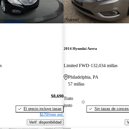
¡Nuevo!
2014 Hyundai Azera
s
Limited FWD
132,034 millas
Philadelphia, PA
57 millas
$8,690
Trato
justo
El precio incluye tasas
Sin tasas de concesi
$170/mes est.
Verif. disponibilidad
V