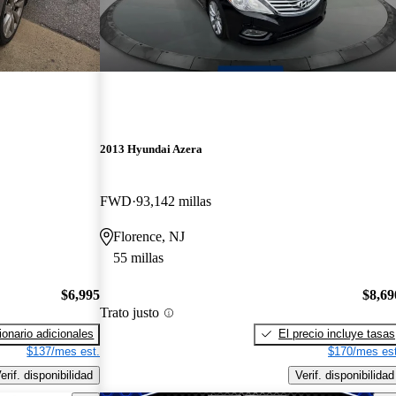
2013 Hyundai Azera
FWD
93,142 millas
Florence, NJ
55 millas
$6,995
$8,69
Trato justo
onario adicionales
El precio incluye tasas
$137/mes est.
$170/mes est
erif. disponibilidad
Verif. disponibilidad