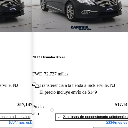
2017 Hyundai Azera
FWD
72,727 millas
erville, NJ
Transferencia a la tienda a Sicklerville, NJ
El precio incluye envío de $149
$17,147
$17,14
Precio
alto
onario adicionales
Sin tasas de concesionario adicionales
$334/mes est.
$334/mes est