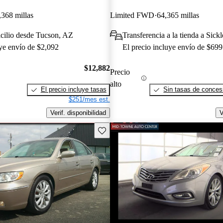
,368 millas
Limited FWD
64,365 millas
cilio desde Tucson, AZ
Transferencia a la tienda a Sickl
uye envío de $2,092
El precio incluye envío de $699
$12,882
Precio
alto
El precio incluye tasas
Sin tasas de concesi
$251/mes est.
Verif. disponibilidad
V
Guarda este Aviso