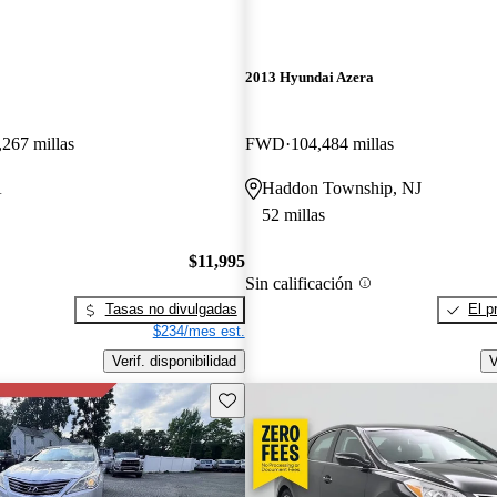
2013 Hyundai Azera
,267 millas
FWD
104,484 millas
A
Haddon Township, NJ
52 millas
$11,995
Sin calificación
Tasas no divulgadas
El p
$234/mes est.
Verif. disponibilidad
V
Guarda este Aviso