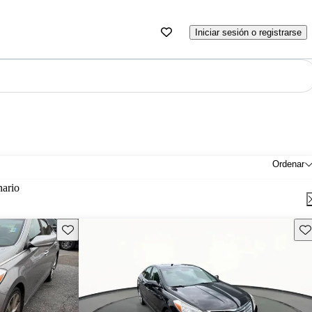
Iniciar sesión o registrarse
Ordenar
nario
Guarda este Aviso
Gu