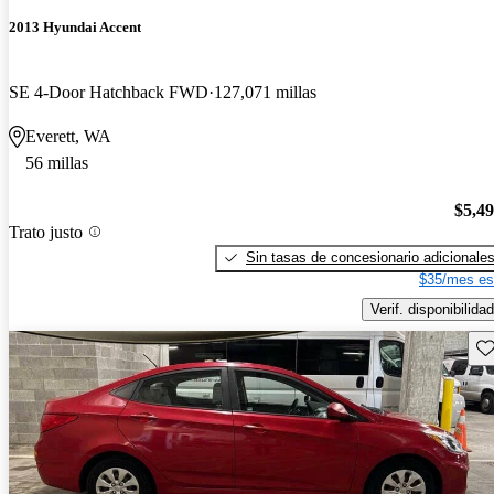
2013 Hyundai Accent
SE 4-Door Hatchback FWD
127,071 millas
Everett, WA
56 millas
$5,4
Trato justo
Sin tasas de concesionario adicionale
$35/mes es
Verif. disponibilidad
Gu