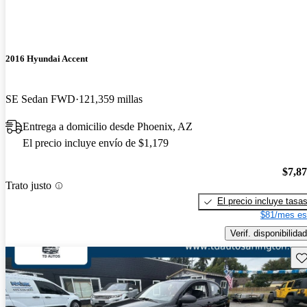
2016 Hyundai Accent
SE Sedan FWD
121,359 millas
Entrega a domicilio desde Phoenix, AZ
El precio incluye envío de $1,179
$7,8
Trato justo
El precio incluye tasa
$81/mes es
Verif. disponibilidad
Gu