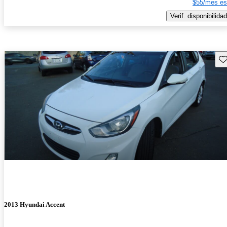
$55/mes es
Verif. disponibilidad
Gu
2013 Hyundai Accent