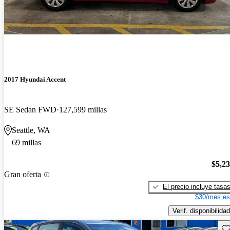
2017 Hyundai Accent
SE Sedan FWD
127,599 millas
Seattle, WA
69 millas
$5,2
Gran oferta
El precio incluye tasa
$30/mes es
Verif. disponibilidad
Gu