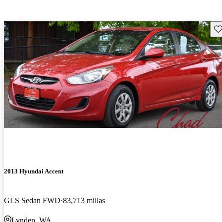
Gu
2013 Hyundai Accent
GLS Sedan FWD
83,713 millas
Lynden, WA