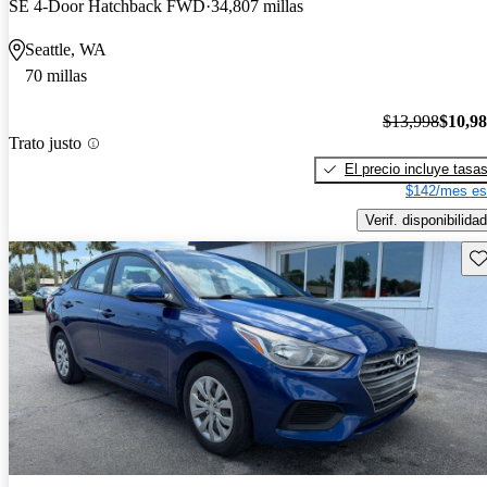
SE 4-Door Hatchback FWD
34,807 millas
Seattle, WA
70 millas
$13,998
$10,9
Trato justo
El precio incluye tasa
$142/mes es
Verif. disponibilidad
Gu