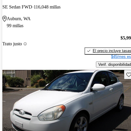
SE Sedan FWD
116,048 millas
Auburn, WA
99 millas
$5,9
Trato justo
El precio incluye tasa
$45/mes es
Verif. disponibilidad
Gu
¡Nuevo!