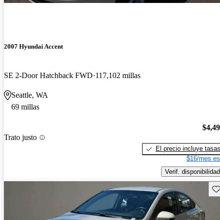
2007 Hyundai Accent
SE 2-Door Hatchback FWD
117,102 millas
Seattle, WA
69 millas
$4,4
Trato justo
El precio incluye tasa
$16/mes es
Verif. disponibilidad
Gu