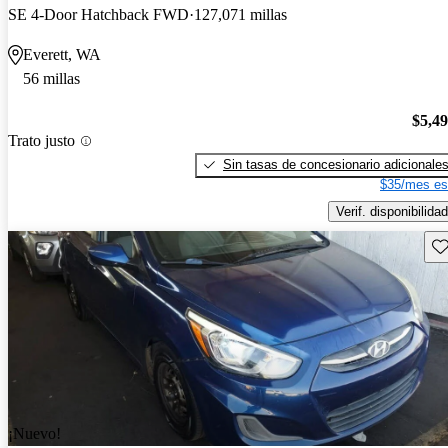
SE 4-Door Hatchback FWD
127,071 millas
Everett, WA
56 millas
$5,4
Trato justo
Sin tasas de concesionario adicionale
$35/mes es
Verif. disponibilidad
Gu
¡Nuevo!