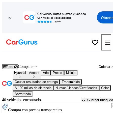
CarGurus: Autos nuevos y usados
Obtene
Con Modo de concesionario
150K+
Hyundai Accent usados en venta cerca de
Bellingham, WA
Compara
Filtro (2)
Ordenar
Hyundai
Accent
Año
Precio
Millaje
Ocultar resultados de entrega
Transmisión
A 100 millas de distancia
Nuevos/Usados/Certificados
Color
Borrar todo
40 vehículos encontrados
Guardar búsque
Compra con precios transparentes.