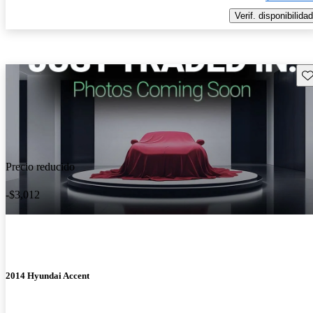
Verif. disponibilidad
Gu
Precio reducido
-$3,012
2014 Hyundai Accent