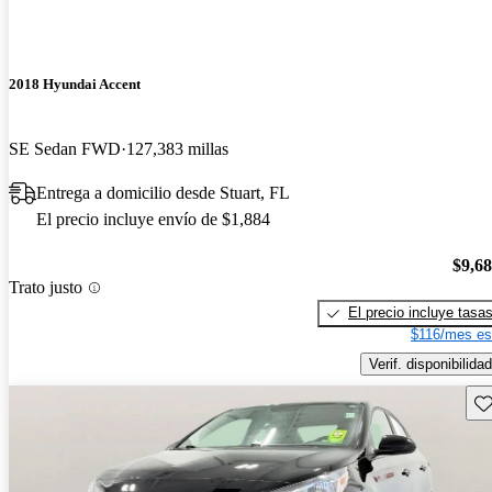
2018 Hyundai Accent
SE Sedan FWD
127,383 millas
Entrega a domicilio desde Stuart, FL
El precio incluye envío de $1,884
$9,6
Trato justo
El precio incluye tasa
$116/mes es
Verif. disponibilidad
Gu