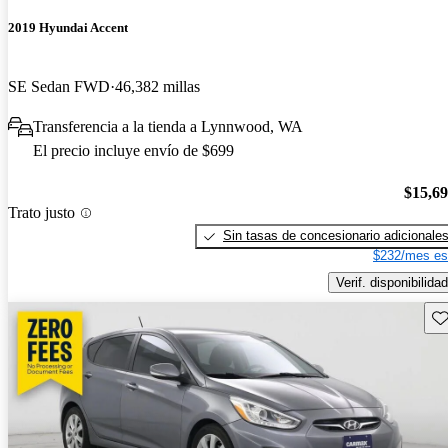
2019 Hyundai Accent
SE Sedan FWD
46,382 millas
Transferencia a la tienda a Lynnwood, WA
El precio incluye envío de $699
$15,6
Trato justo
Sin tasas de concesionario adicionale
$232/mes es
Verif. disponibilidad
Gu