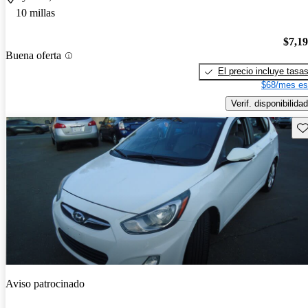
10 millas
$7,1
Buena oferta
El precio incluye tasa
$68/mes es
Verif. disponibilidad
Gu
Aviso patrocinado