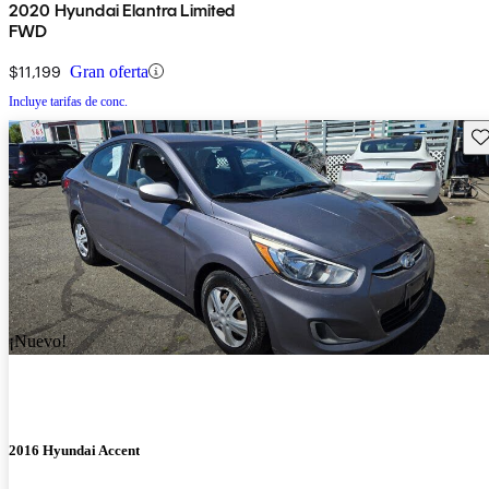
2020 Hyundai Elantra Limited
FWD
$11,199
Gran oferta
Incluye tarifas de conc.
Gu
¡Nuevo!
2016 Hyundai Accent