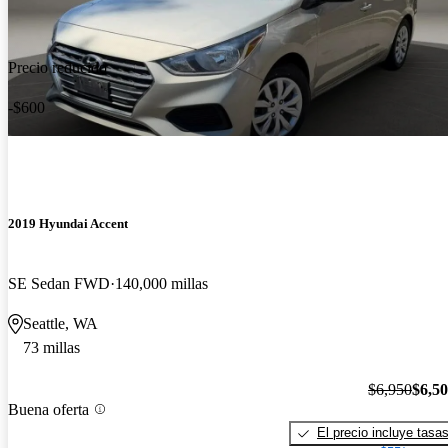
Precio reducido
-$600
2019 Hyundai Accent
SE Sedan FWD
140,000 millas
Seattle, WA
73 millas
$6,950
$6,5
Buena oferta
El precio incluye tasa