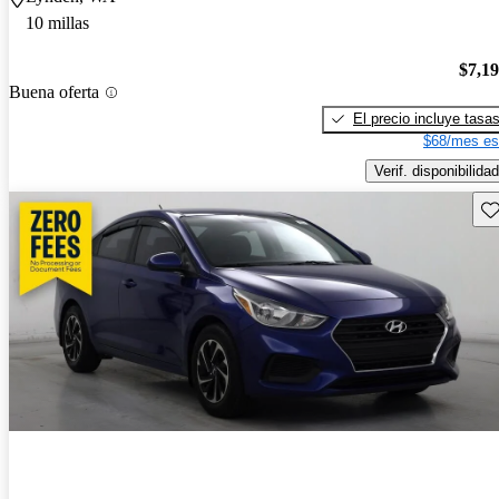
10 millas
$7,1
Buena oferta
El precio incluye tasa
$68/mes es
Verif. disponibilidad
Gu