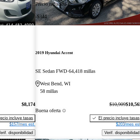
Precio reducido
-$344
2019 Hyundai Accent
SE Sedan FWD
64,418 millas
West Bend, WI
58 millas
$8,174
$10,909
$10,56
Buena oferta
recio incluye tasas
El precio incluye tasas
$157/mes est.
$203/mes est
erif. disponibilidad
Verif. disponibilidad