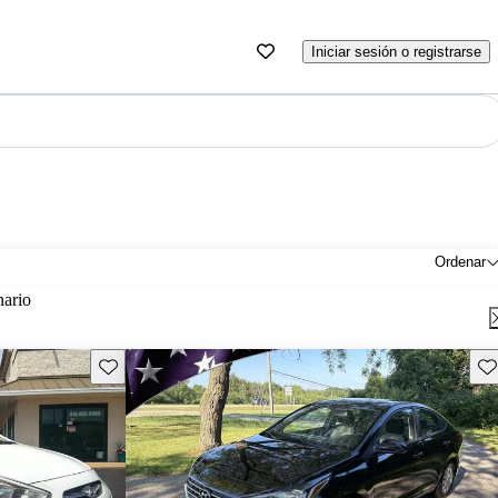
Iniciar sesión o registrarse
Ordenar
nario
Guarda este Aviso
Gu