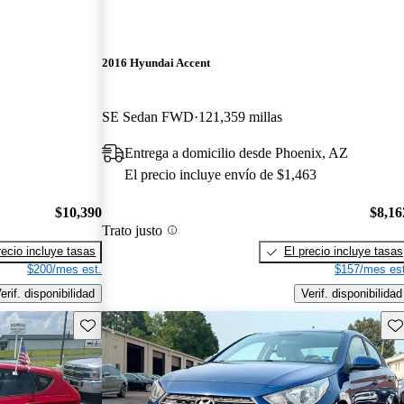
2016 Hyundai Accent
SE Sedan FWD
121,359 millas
Entrega a domicilio desde Phoenix, AZ
El precio incluye envío de $1,463
$10,390
$8,16
Trato justo
recio incluye tasas
El precio incluye tasas
$200/mes est.
$157/mes est
erif. disponibilidad
Verif. disponibilidad
Guarda este Aviso
Gu