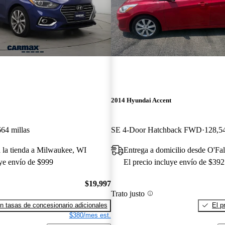
2014 Hyundai Accent
664 millas
SE 4-Door Hatchback FWD
128,54
a la tienda a Milwaukee, WI
Entrega a domicilio desde O'Fa
uye envío de $999
El precio incluye envío de $392
$19,997
Trato justo
n tasas de concesionario adicionales
El p
$380/mes est.