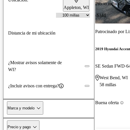
Precio reducido
Appleton, WI
-$344
Patrocinado por
Li
Distancia de mi ubicación
2019 Hyundai Accent
¿Mostrar avisos solamente de
SE Sedan FWD
6
WI?
West Bend, WI
58 millas
¿Incluir avisos con entrega?
Buena oferta
Marca y modelo
Precio y pago