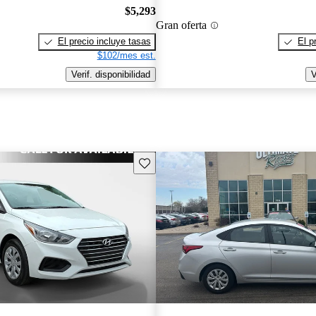
$5,293
Gran oferta
El precio incluye tasas
El p
$102/mes est.
Verif. disponibilidad
V
Guarda este Aviso