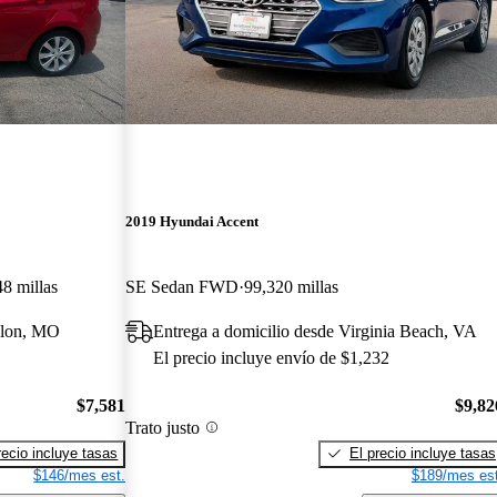
2019 Hyundai Accent
8 millas
SE Sedan FWD
99,320 millas
llon, MO
Entrega a domicilio desde Virginia Beach, VA
El precio incluye envío de $1,232
$7,581
$9,82
Trato justo
recio incluye tasas
El precio incluye tasas
$146/mes est.
$189/mes est