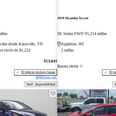
2018 Hyundai Accent
illas
SE Sedan FWD
91,214 millas
cilio desde Knoxville, TN
Appleton, WI
uye envío de $1,232
2 millas
$13,641
Buena oferta
El precio incluye tasas
El p
$260/mes est.
Verif. disponibilidad
V
Guarda este Aviso