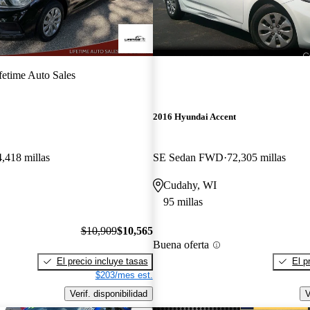
fetime Auto Sales
2016 Hyundai Accent
4,418 millas
SE Sedan FWD
72,305 millas
Cudahy, WI
95 millas
$10,909
$10,565
Buena oferta
El precio incluye tasas
El p
$203/mes est.
Verif. disponibilidad
V