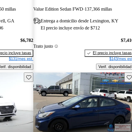
50 millas
Value Edition Sedan FWD
137,366 millas
well, GA
Entrega a domicilio desde Lexington, KY
06
El precio incluye envío de $712
$6,782
$7,41
Trato justo
recio incluye tasas
El precio incluye tasas
$131/mes est.
$143/mes est
erif. disponibilidad
Verif. disponibilidad
Guarda este Aviso
Gu