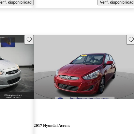
erif. disponibilidad
Verif. disponibilidad
Guarda este Aviso
Gu
2017 Hyundai Accent