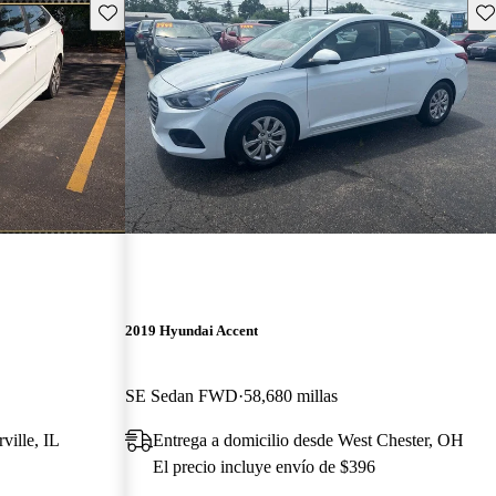
Guarda este Aviso
Gu
2019 Hyundai Accent
SE Sedan FWD
58,680 millas
ville, IL
Entrega a domicilio desde West Chester, OH
El precio incluye envío de $396