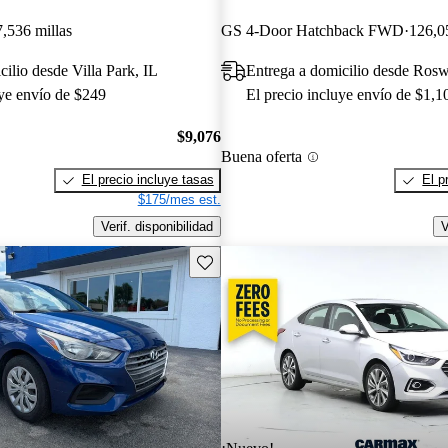
7,536 millas
GS 4-Door Hatchback FWD
126,0
ilio desde Villa Park, IL
Entrega a domicilio desde Ros
uye envío de $249
El precio incluye envío de $1,1
$9,076
Buena oferta
El precio incluye tasas
El p
$175/mes est.
Verif. disponibilidad
V
Guarda este Aviso