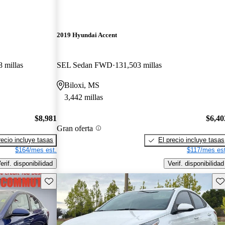
2019 Hyundai Accent
 millas
SEL Sedan FWD
131,503 millas
Biloxi, MS
3,442 millas
$8,981
$6,40
Gran oferta
recio incluye tasas
El precio incluye tasas
$164/mes est.
$117/mes est
erif. disponibilidad
Verif. disponibilidad
Guarda este Aviso
Gu