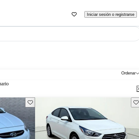
Iniciar sesión o registrarse
Ordenar
nario
Guarda este Aviso
Gu