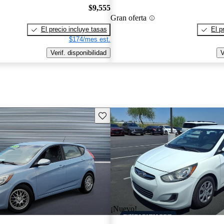
$9,555
Gran oferta
El precio incluye tasas
El p
$174/mes est.
Verif. disponibilidad
V
Guarda este Aviso
¡Nuevo!