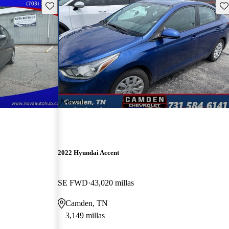
Guarda este Aviso
Gu
¡Nuevo!
2022 Hyundai Accent
SE FWD
43,020 millas
Camden, TN
3,149 millas