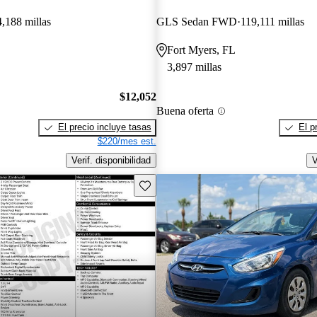
4,188 millas
GLS Sedan FWD
119,111 millas
Fort Myers, FL
3,897 millas
$12,052
Buena oferta
El precio incluye tasas
El p
$220/mes est.
Verif. disponibilidad
V
Guarda este Aviso