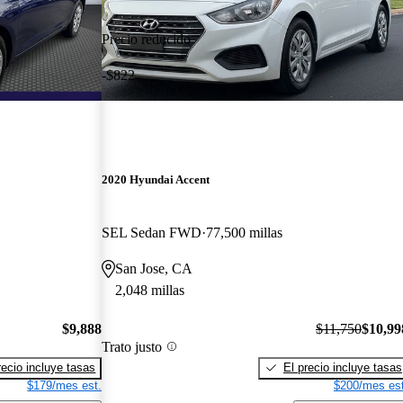
Precio reducido
-$822
2020 Hyundai Accent
SEL Sedan FWD
77,500 millas
San Jose, CA
2,048 millas
$9,888
$11,750
$10,99
Trato justo
recio incluye tasas
El precio incluye tasas
$179/mes est.
$200/mes est