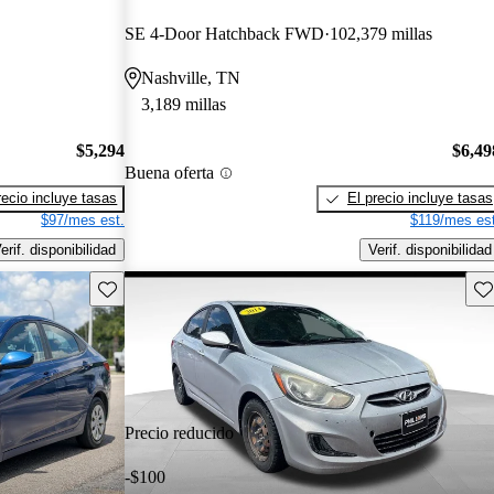
SE 4-Door Hatchback FWD
102,379 millas
Nashville, TN
3,189 millas
$5,294
$6,49
Buena oferta
recio incluye tasas
El precio incluye tasas
$97/mes est.
$119/mes est
erif. disponibilidad
Verif. disponibilidad
Guarda este Aviso
Gu
Precio reducido
-$100