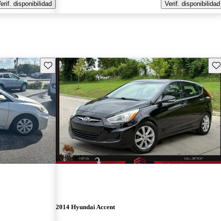
erif. disponibilidad
Verif. disponibilidad
Guarda este Aviso
Gu
¡Nuevo!
2014 Hyundai Accent