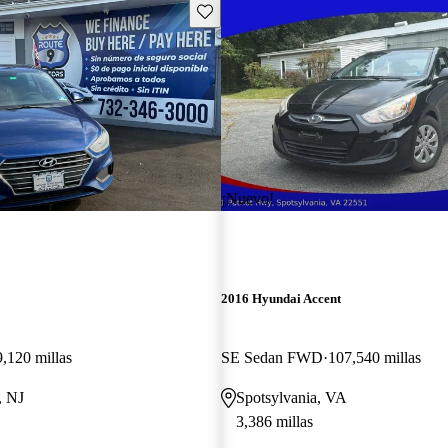
Guarda este Aviso
¡Nuevo!
2016 Hyundai Accent
9,120 millas
SE Sedan FWD
107,540 millas
, NJ
Spotsylvania, VA
3,386 millas