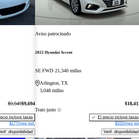
Aviso patrocinado
2022 Hyundai Accent
SE FWD
21,340 millas
Arlington, TX
3,048 millas
$9,949
$9,694
$18,41
Trato justo
recio incluye tasas
El precio incluye tasas
$177/mes est.
$332/mes est
erif. disponibilidad
Verif. disponibilidad