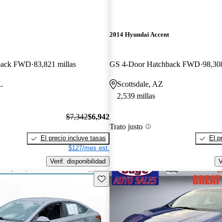
2014 Hyundai Accent
back FWD
83,821 millas
GS 4-Door Hatchback FWD
98,308
L
Scottsdale, AZ
2,539 millas
$7,342
$6,942
Trato justo
El precio incluye tasas
El p
$127/mes est.
Verif. disponibilidad
V
Guarda este Aviso