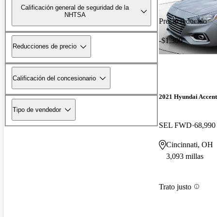
Calificación general de seguridad de la
NHTSA
Precio reducido
-$1,300
Reducciones de precio
Calificación del concesionario
2021 Hyundai Accent
Tipo de vendedor
SEL FWD
68,990 
Cincinnati, OH
3,093 millas
Trato justo