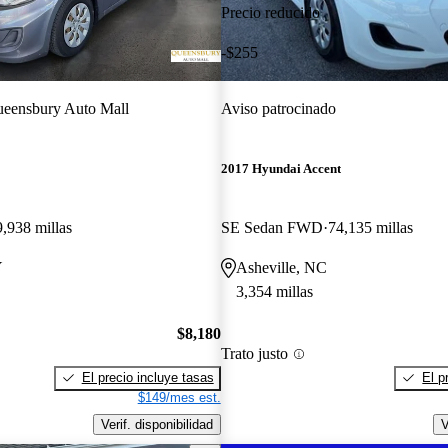
Precio reducido
-$255
eensbury Auto Mall
Aviso patrocinado
2017 Hyundai Accent
9,938 millas
SE Sedan FWD
74,135 millas
Y
Asheville, NC
3,354 millas
$8,180
Trato justo
El precio incluye tasas
El p
$149/mes est.
Verif. disponibilidad
V