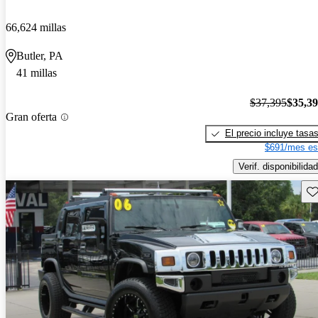
66,624 millas
Butler, PA
41 millas
$37,395
$35,3
Gran oferta
El precio incluye tasa
$691/mes es
Verif. disponibilidad
Gu