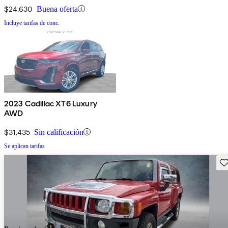
$24,630
Buena oferta
Incluye tarifas de conc.
2023 Cadillac XT6 Luxury
AWD
$31,435
Sin calificación
Se aplican tarifas
Gu