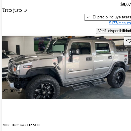
$9,0
Trato justo
El precio incluye tasa
$177/mes es
Verif. disponibilidad
Gu
Precio reducido
-$2,000
2008 Hummer H2 SUT