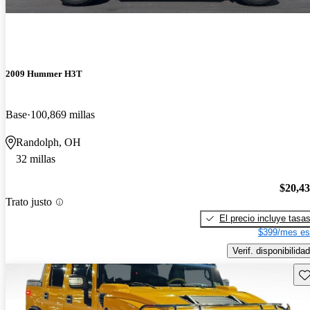
2009 Hummer H3T
Base
100,869 millas
Randolph, OH
32 millas
$20,4
Trato justo
El precio incluye tasa
$399/mes es
Verif. disponibilidad
Gu