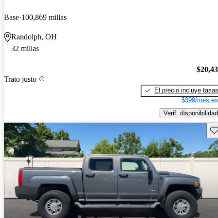
Base
100,869 millas
Randolph, OH
32 millas
$20,4
Trato justo
El precio incluye tasa
$399/mes es
Verif. disponibilidad
Gu