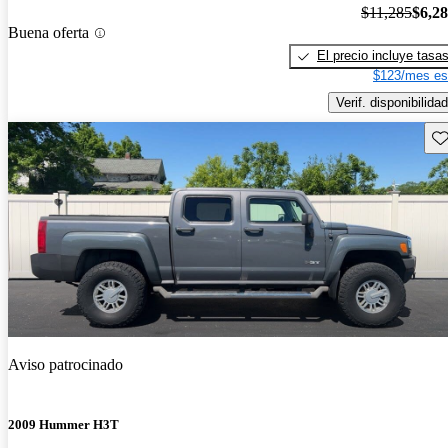
$11,285
$6,2
Buena oferta
El precio incluye tasa
$123/mes es
Verif. disponibilidad
Gu
Aviso patrocinado
2009 Hummer H3T