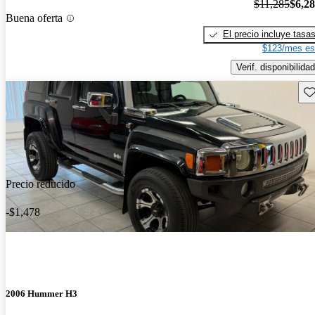
$11,285
$6,2
Buena oferta
El precio incluye tasa
$123/mes es
Verif. disponibilidad
Gu
Precio reducido
-$1,478
2006 Hummer H3