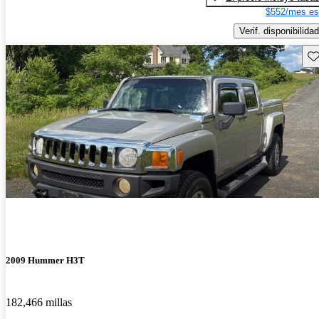
$552/mes es
Verif. disponibilidad
Gu
2009 Hummer H3T
182,466 millas