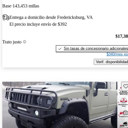
Base
143,453 millas
Entrega a domicilio desde Fredericksburg, VA
El precio incluye envío de $392
$17,3
Trato justo
Sin tasas de concesionario adicionale
$340/mes es
Verif. disponibilidad
Gu