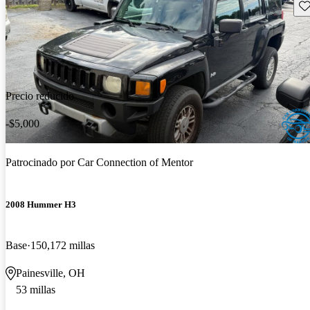
Gu
Precio reducido
-$5,000
Patrocinado por
Car Connection of Mentor
2008 Hummer H3
Base
150,172 millas
Painesville, OH
53 millas