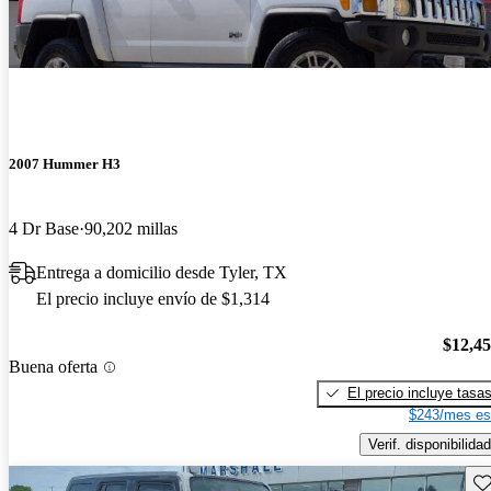
2007 Hummer H3
4 Dr Base
90,202 millas
Entrega a domicilio desde Tyler, TX
El precio incluye envío de $1,314
$12,4
Buena oferta
El precio incluye tasa
$243/mes es
Verif. disponibilidad
Gu