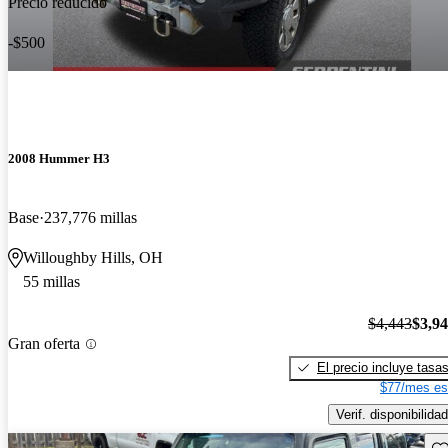
Precio reducido
-$500
2008 Hummer H3
Base
237,776 millas
Willoughby Hills, OH
55 millas
$4,443
$3,9
Gran oferta
El precio incluye tasa
$77/mes es
Verif. disponibilidad
Gu