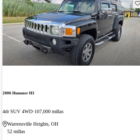
Gu
2006 Hummer H3
4dr SUV 4WD
107,000 millas
Warrensville Heights, OH
52 millas