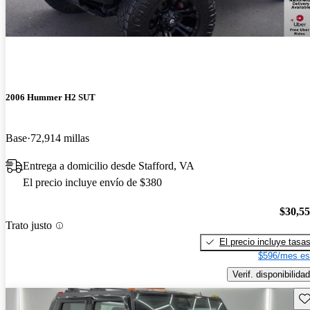
2006 Hummer H2 SUT
Base
72,914 millas
Entrega a domicilio desde Stafford, VA
El precio incluye envío de $380
$30,5
Trato justo
El precio incluye tasa
$596/mes es
Verif. disponibilidad
Gu