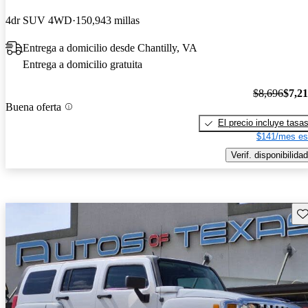
4dr SUV 4WD
150,943 millas
Entrega a domicilio desde Chantilly, VA
Entrega a domicilio gratuita
$8,696
$7,2
Buena oferta
El precio incluye tasa
$141/mes es
Verif. disponibilidad
Gu