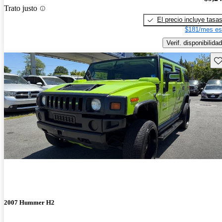
Trato justo
El precio incluye tasa
$181/mes es
Verif. disponibilidad
Gu
2007 Hummer H2