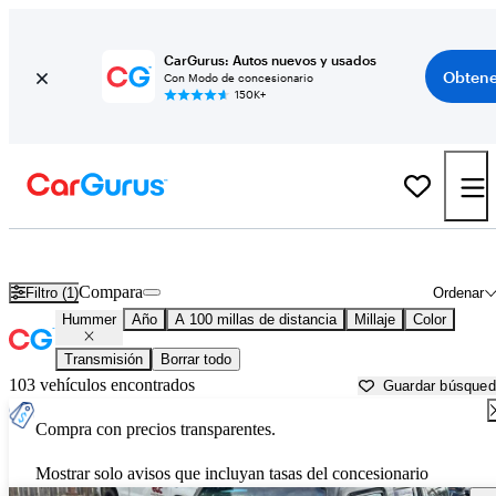
CarGurus: Autos nuevos y usados
Obtene
Con Modo de concesionario
150K+
Autos Hummer usados en venta cerca de
Youngstown, OH
Compara
Filtro (1)
Ordenar
Hummer
Año
A 100 millas de distancia
Millaje
Color
Transmisión
Borrar todo
103 vehículos encontrados
Guardar búsque
Compra con precios transparentes.
Mostrar solo avisos que incluyan tasas del concesionario