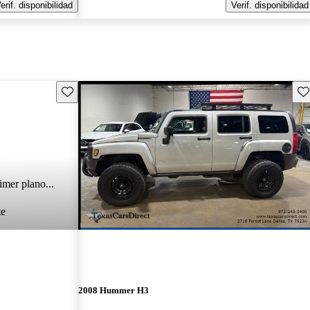
erif. disponibilidad
Verif. disponibilidad
Guarda este Aviso
Gu
imer plano...
te
2008 Hummer H3