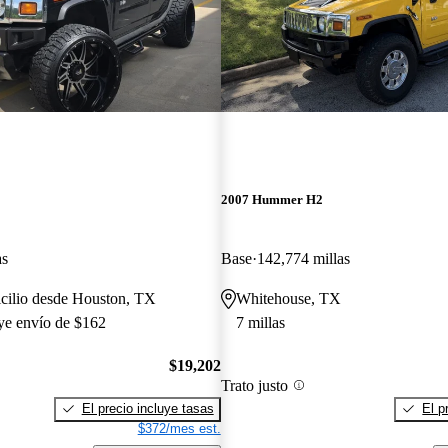
2007 Hummer H2
as
Base
142,774 millas
cilio desde Houston, TX
Whitehouse, TX
uye envío de $162
7 millas
$19,202
Trato justo
El precio incluye tasas
El p
$372/mes est.