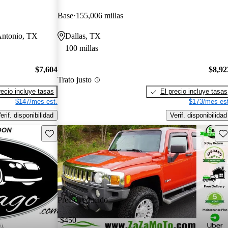
Base
155,006 millas
Antonio, TX
Dallas, TX
100 millas
$7,604
$8,92
Trato justo
recio incluye tasas
El precio incluye tasas
$147/mes est.
$173/mes est
erif. disponibilidad
Verif. disponibilidad
Guarda este Aviso
Gu
Precio reducido
-$450