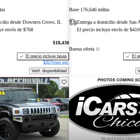
las
Base
176,646 millas
icilio desde Downers Grove, IL
Entrega a domicilio desde San 
uye envío de $768
El precio incluye envío de $410
$18,430
Buena oferta
El precio incluye tasas
El p
$357/mes est.
Verif. disponibilidad
V
Guarda este Aviso