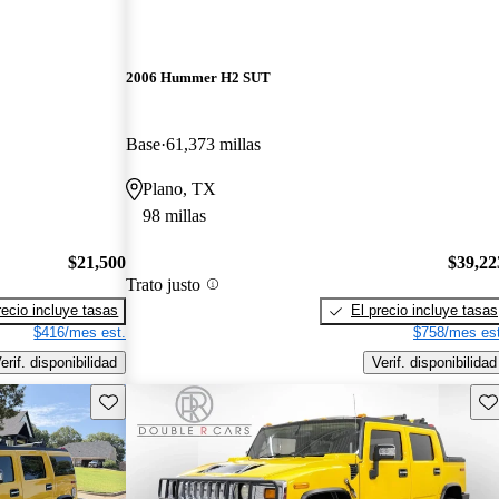
2006 Hummer H2 SUT
Base
61,373 millas
Plano, TX
98 millas
$21,500
$39,22
Trato justo
recio incluye tasas
El precio incluye tasas
$416/mes est.
$758/mes est
erif. disponibilidad
Verif. disponibilidad
Guarda este Aviso
Gu