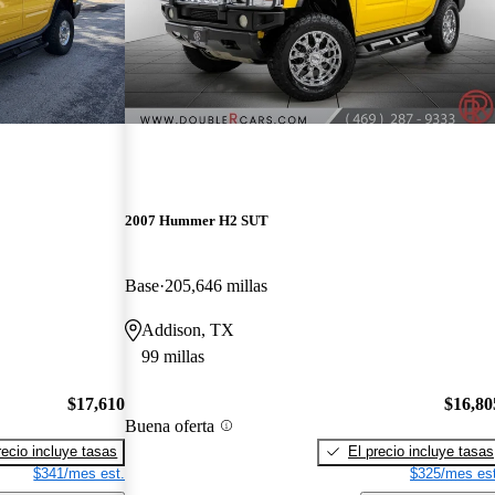
2007 Hummer H2 SUT
Base
205,646 millas
Addison, TX
99 millas
$17,610
$16,80
Buena oferta
recio incluye tasas
El precio incluye tasas
$341/mes est.
$325/mes est