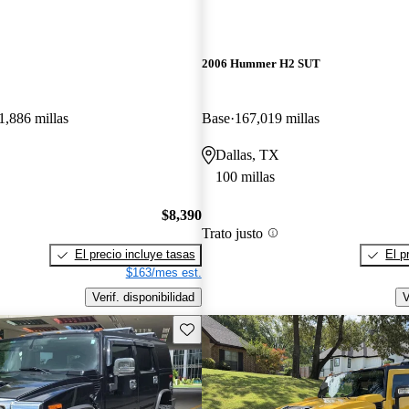
2006 Hummer H2 SUT
1,886 millas
Base
167,019 millas
Dallas, TX
100 millas
$8,390
Trato justo
El precio incluye tasas
El p
$163/mes est.
Verif. disponibilidad
V
Guarda este Aviso