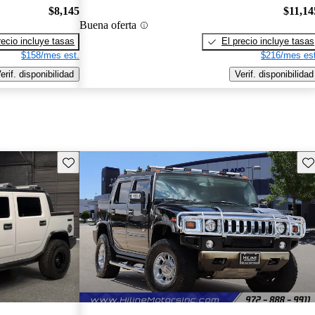
$8,145
$11,14
Buena oferta
recio incluye tasas
El precio incluye tasas
$158/mes est.
$216/mes est
erif. disponibilidad
Verif. disponibilidad
Guarda este Aviso
Gu