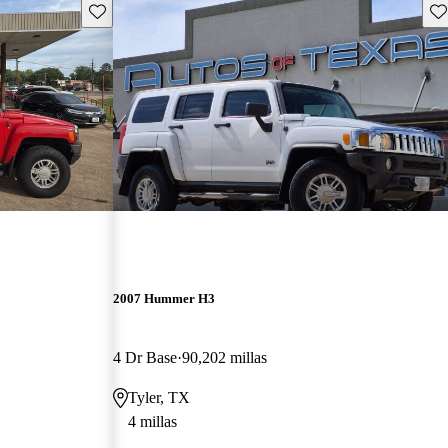
Guarda este Aviso
Gu
2007 Hummer H3
4 Dr Base
90,202 millas
Tyler, TX
4 millas