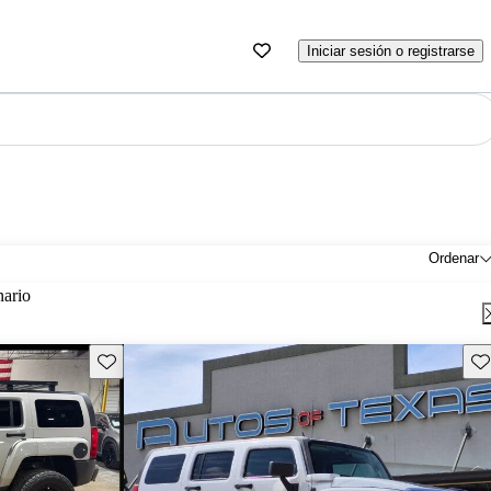
Iniciar sesión o registrarse
Ordenar
nario
Guarda este Aviso
Gu