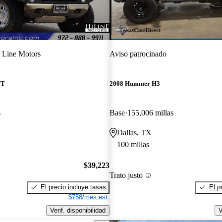
 Line Motors
Aviso patrocinado
UT
2008 Hummer H3
s
Base
155,006 millas
Dallas, TX
100 millas
$39,223
Trato justo
El precio incluye tasas
El p
$758/mes est.
Verif. disponibilidad
V