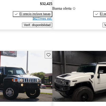
$32,425
Buena oferta
El precio incluye tasas
El p
$627/mes est.
Verif. disponibilidad
V
Guarda este Aviso
¡Nuevo!