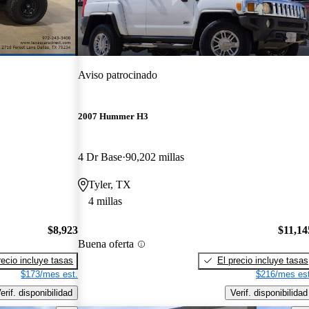
Aviso patrocinado
2007 Hummer H3
4 Dr Base
90,202 millas
Tyler, TX
4 millas
$8,923
$11,14
Buena oferta
recio incluye tasas
El precio incluye tasas
$173/mes est.
$216/mes est
erif. disponibilidad
Verif. disponibilidad