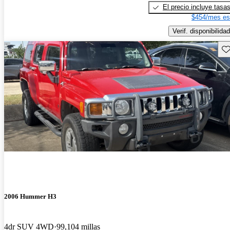
El precio incluye tasa
$454/mes es
Verif. disponibilidad
Gu
2006 Hummer H3
4dr SUV 4WD
99,104 millas