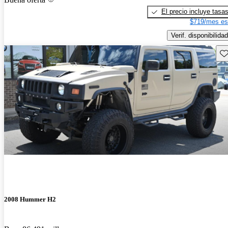
El precio incluye tasa
$719/mes es
Verif. disponibilidad
Gu
2008 Hummer H2