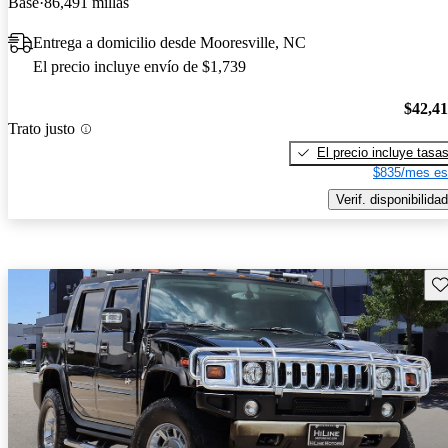
Base
86,491 millas
Entrega a domicilio desde Mooresville, NC
El precio incluye envío de $1,739
$42,4
Trato justo
El precio incluye tasa
$835/mes es
Verif. disponibilidad
Gu