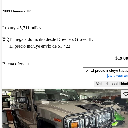
2009 Hummer H3
Luxury
45,711 millas
Entrega a domicilio desde Downers Grove, IL
El precio incluye envío de $1,422
$19,0
Buena oferta
El precio incluye tasa
$376/mes es
Verif. disponibilidad
Gu