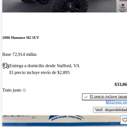
2006 Hummer H2 SUT
Base
72,914 millas
Entrega a domicilio desde Stafford, VA
El precio incluye envío de $2,895
$33,0
Trato justo
El precio incluye tasa
$651/mes es
Verif. disponibilidad
Gu