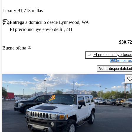
Luxury
91,718 millas
Entrega a domicilio desde Lynnwood, WA
El precio incluye envío de $1,231
$30,7
Buena oferta
El precio incluye tasa
$605/mes es
Verif. disponibilidad
Gu