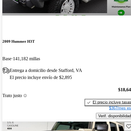
2009 Hummer H3T
Base
141,182 millas
Entrega a domicilio desde Stafford, VA
El precio incluye envío de $2,895
$18,6
Trato justo
El precio incluye tasa
$367/mes es
Verif. disponibilidad
Gu