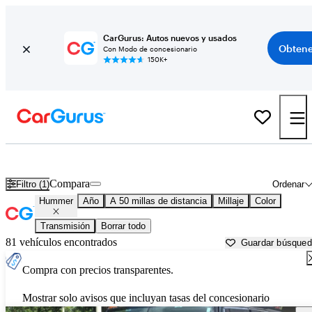
CarGurus: Autos nuevos y usados
Obtene
Con Modo de concesionario
150K+
Autos Hummer usados en venta cerca de
Tucson, AZ
Compara
Filtro (1)
Ordenar
Hummer
Año
A 50 millas de distancia
Millaje
Color
Transmisión
Borrar todo
81 vehículos encontrados
Guardar búsque
Compra con precios transparentes.
Mostrar solo avisos que incluyan tasas del concesionario