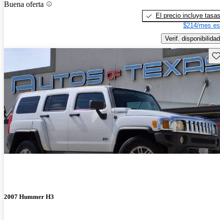
Buena oferta
El precio incluye tasa
$214/mes es
Verif. disponibilidad
Gu
2007 Hummer H3