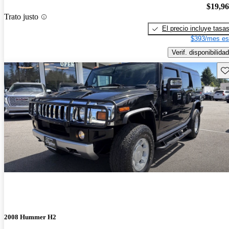
$19,9
Trato justo
El precio incluye tasa
$393/mes es
Verif. disponibilidad
Gu
2008 Hummer H2