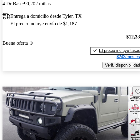
4 Dr Base
90,202 millas
Entrega a domicilio desde Tyler, TX
El precio incluye envío de $1,187
$12,3
Buena oferta
El precio incluye tasa
$243/mes es
Verif. disponibilidad
Gu