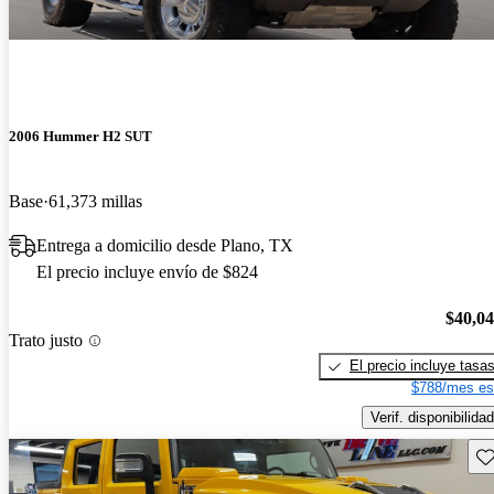
2006 Hummer H2 SUT
Base
61,373 millas
Entrega a domicilio desde Plano, TX
El precio incluye envío de $824
$40,0
Trato justo
El precio incluye tasa
$788/mes es
Verif. disponibilidad
Gu