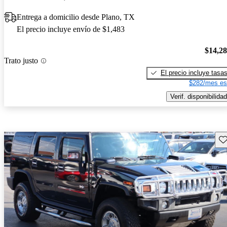
Entrega a domicilio desde Plano, TX
El precio incluye envío de $1,483
$14,2
Trato justo
El precio incluye tasa
$282/mes es
Verif. disponibilidad
Gu