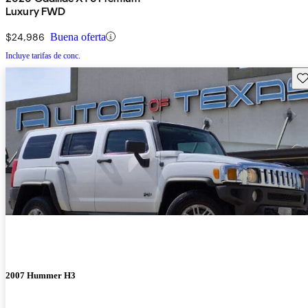
Luxury FWD
$24,986
Buena oferta
Incluye tarifas de conc.
Gu
2007 Hummer H3