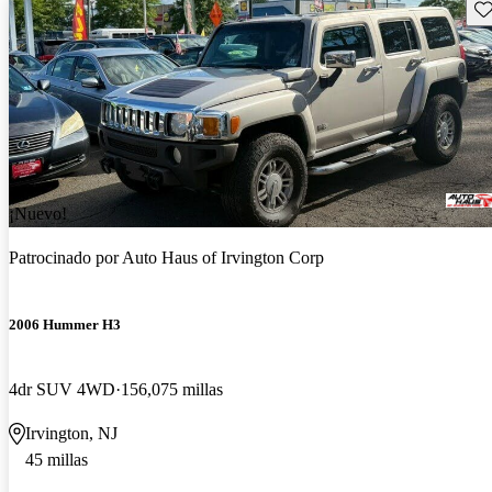
Gu
¡Nuevo!
Patrocinado por
Auto Haus of Irvington Corp
2006 Hummer H3
4dr SUV 4WD
156,075 millas
Irvington, NJ
45 millas