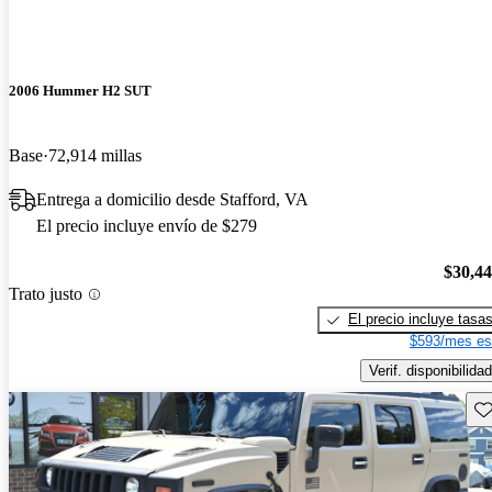
2006 Hummer H2 SUT
Base
72,914 millas
Entrega a domicilio desde Stafford, VA
El precio incluye envío de $279
$30,4
Trato justo
El precio incluye tasa
$593/mes es
Verif. disponibilidad
Gu