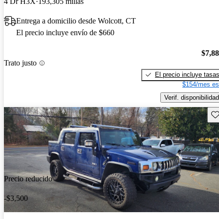
4 Dr H3X
193,305 millas
Entrega a domicilio desde Wolcott, CT
El precio incluye envío de $660
$7,8
Trato justo
El precio incluye tasa
$154/mes es
Verif. disponibilidad
Gu
Precio reducido
-$3,500