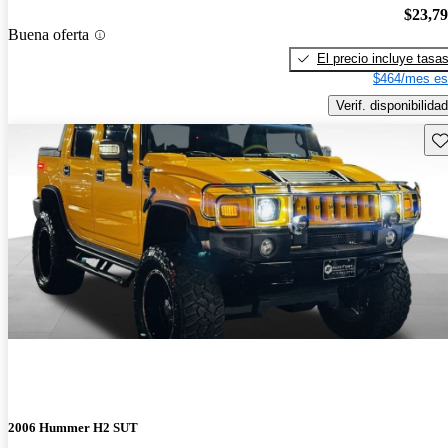
$23,7
Buena oferta
El precio incluye tasa
$464/mes es
Verif. disponibilidad
Gu
2006 Hummer H2 SUT