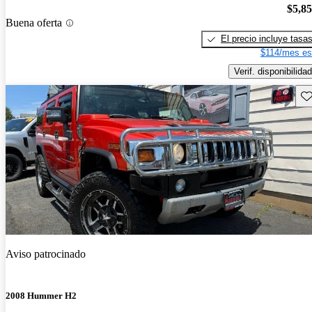
$5,8
Buena oferta
El precio incluye tasa
$114/mes es
Verif. disponibilidad
Gu
Aviso patrocinado
2008 Hummer H2