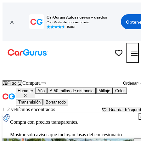
CarGurus: Autos nuevos y usados
Obtene
Con Modo de concesionario
150K+
Autos Hummer usados en venta cerca de
Trenton, NJ
Compara
Filtro (1)
Ordenar
Hummer
Año
A 50 millas de distancia
Millaje
Color
Transmisión
Borrar todo
112 vehículos encontrados
Guardar búsque
Compra con precios transparentes.
Mostrar solo avisos que incluyan tasas del concesionario