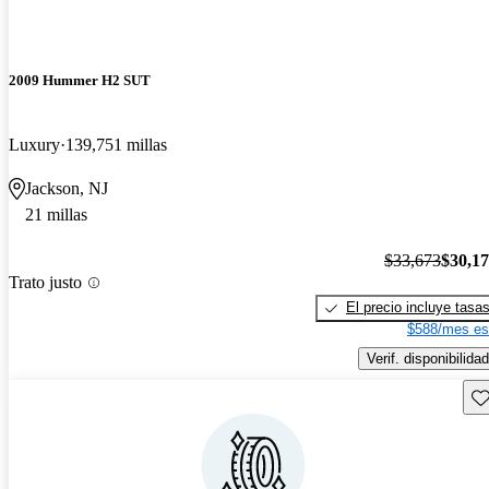
2009 Hummer H2 SUT
Luxury
139,751 millas
Jackson, NJ
21 millas
$33,673
$30,1
Trato justo
El precio incluye tasa
$588/mes es
Verif. disponibilidad
Gu