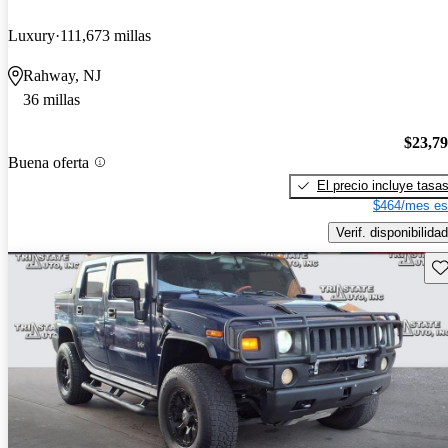
Luxury
111,673 millas
Rahway, NJ
36 millas
$23,7
Buena oferta
El precio incluye tasa
$464/mes es
Verif. disponibilidad
Gu