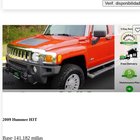
Verif. disponibilidad
Gu
Precio reducido
-$450
2009 Hummer H3T
Base
141,182 millas