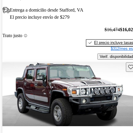
Entrega a domicilio desde Stafford, VA
El precio incluye envío de $279
$16,474
$16,0
Trato justo
El precio incluye tasa
$312/mes es
Verif. disponibilidad
Gu