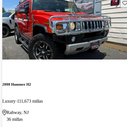
Gu
2008 Hummer H2
Luxury
111,673 millas
Rahway, NJ
36 millas