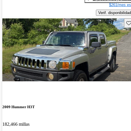
$261/mes es
Verif. disponibilidad
Gu
2009 Hummer H3T
182,466 millas