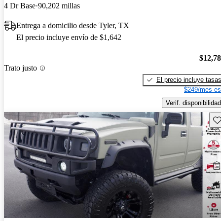
4 Dr Base
90,202 millas
Entrega a domicilio desde Tyler, TX
El precio incluye envío de $1,642
$12,7
Trato justo
El precio incluye tasa
$249/mes es
Verif. disponibilidad
Gu