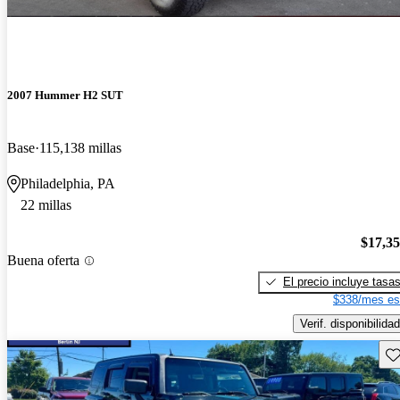
2007 Hummer H2 SUT
Base
115,138 millas
Philadelphia, PA
22 millas
$17,3
Buena oferta
El precio incluye tasa
$338/mes es
Verif. disponibilidad
Gu