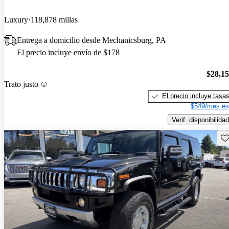
Luxury
118,878 millas
Entrega a domicilio desde Mechanicsburg, PA
El precio incluye envío de $178
$28,1
Trato justo
El precio incluye tasa
$549/mes es
Verif. disponibilidad
Gu