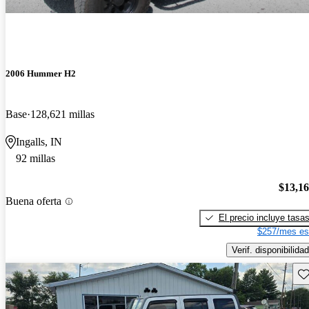
2006 Hummer H2
Base
128,621 millas
Ingalls, IN
92 millas
$13,1
Buena oferta
El precio incluye tasa
$257/mes es
Verif. disponibilidad
Gu