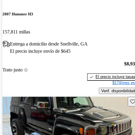
2007 Hummer H3
157,811 millas
Entrega a domicilio desde Snellville, GA
El precio incluye envío de $645
$8,9
Trato justo
El precio incluye tasa
$174/mes es
Verif. disponibilidad
Gu