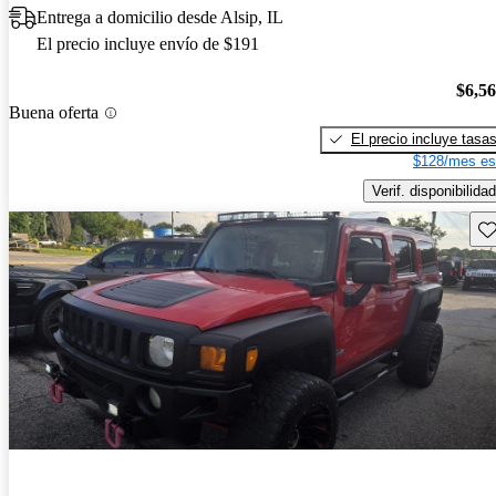
Entrega a domicilio desde Alsip, IL
El precio incluye envío de $191
$6,5
Buena oferta
El precio incluye tasa
$128/mes es
Verif. disponibilidad
Gu