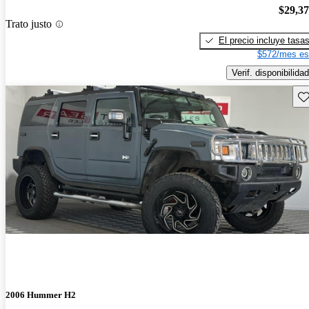
$29,3
Trato justo
El precio incluye tasa
$572/mes es
Verif. disponibilidad
Gu
2006 Hummer H2