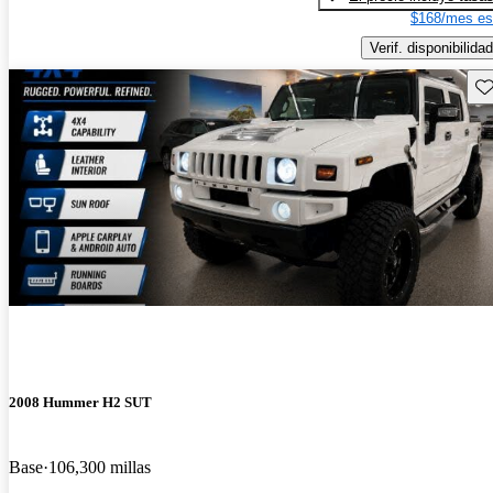
$168/mes es
Verif. disponibilidad
Gu
2008 Hummer H2 SUT
Base
106,300 millas