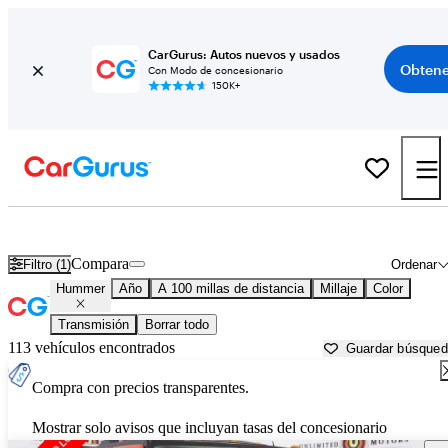
CarGurus: Autos nuevos y usados
Obtene
Con Modo de concesionario
150K+
Autos Hummer usados en venta cerca de
Terre Haute, IN
Compara
Filtro (1)
Ordenar
Hummer
Año
A 100 millas de distancia
Millaje
Color
Transmisión
Borrar todo
113 vehículos encontrados
Guardar búsque
Compra con precios transparentes.
Mostrar solo avisos que incluyan tasas del concesionario