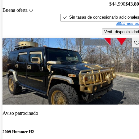
$44,990
$43,8
Buena oferta
Sin tasas de concesionario adicionale
$853/mes es
Verif. disponibilidad
Gu
Aviso patrocinado
2009 Hummer H2