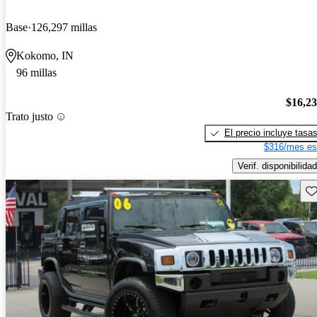
Base
126,297 millas
Kokomo, IN
96 millas
$16,2
Trato justo
El precio incluye tasa
$316/mes es
Verif. disponibilidad
Gu