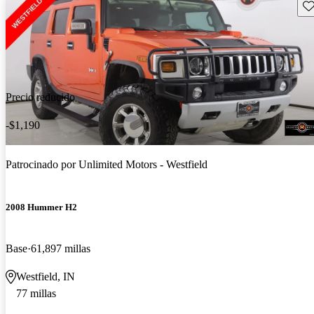
Gu
Precio reducido
-$1,190
Patrocinado por
Unlimited Motors - Westfield
2008 Hummer H2
Base
61,897 millas
Westfield, IN
77 millas