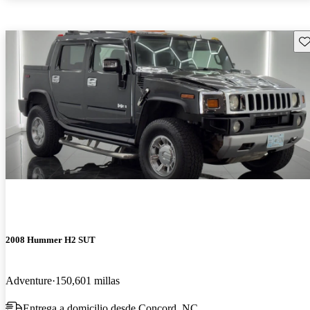
Gu
2008 Hummer H2 SUT
Adventure
150,601 millas
Entrega a domicilio desde Concord, NC