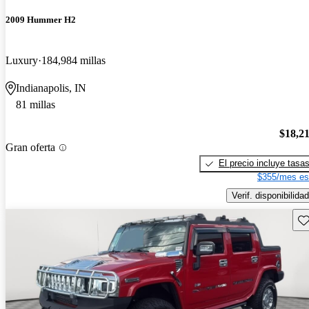
2009 Hummer H2
Luxury
184,984 millas
Indianapolis, IN
81 millas
$18,2
Gran oferta
El precio incluye tasa
$355/mes es
Verif. disponibilidad
Gu