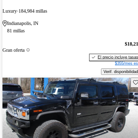
Luxury
184,984 millas
Indianapolis, IN
81 millas
$18,2
Gran oferta
El precio incluye tasa
$355/mes es
Verif. disponibilidad
Gu