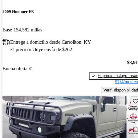
2009 Hummer H3
Base
154,582 millas
Entrega a domicilio desde Carrollton, KY
El precio incluye envío de $262
$8,9
Buena oferta
El precio incluye tasa
$174/mes es
Verif. disponibilidad
Gu