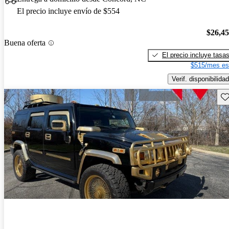
El precio incluye envío de $554
$26,4
Buena oferta
El precio incluye tasa
$515/mes es
Verif. disponibilidad
Gu