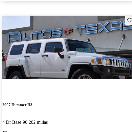
Gu
2007 Hummer H3
4 Dr Base
90,202 millas