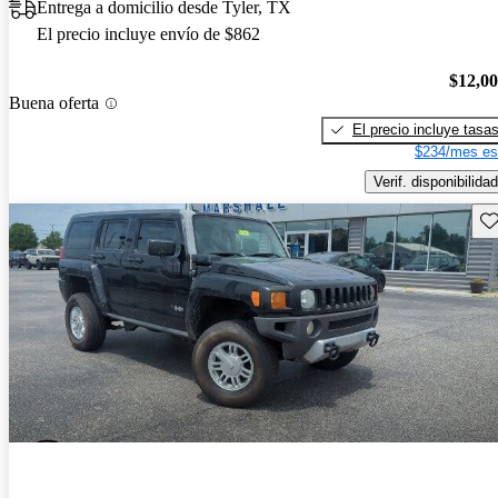
Entrega a domicilio desde Tyler, TX
El precio incluye envío de $862
$12,0
Buena oferta
El precio incluye tasa
$234/mes es
Verif. disponibilidad
Gu