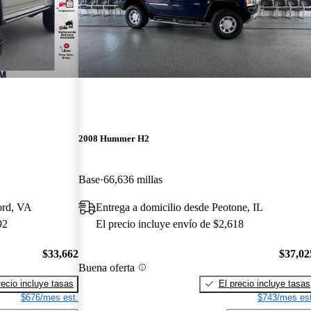
2008 Hummer H2
Base
66,636 millas
ord, VA
Entrega a domicilio desde Peotone, IL
92
El precio incluye envío de $2,618
$33,662
$37,02
Buena oferta
recio incluye tasas
El precio incluye tasas
$676/mes est.
$743/mes est