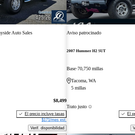
yside Auto Sales
Aviso patrocinado
2007 Hummer H2 SUT
Base
70,750 millas
Tacoma, WA
5 millas
$8,499
Trato justo
El precio incluye tasas
El p
$171/mes est.
Verif. disponibilidad
V