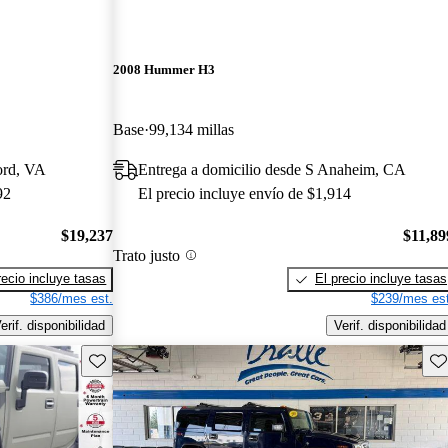
2008 Hummer H3
Base
99,134 millas
ord, VA
Entrega a domicilio desde S Anaheim, CA
92
El precio incluye envío de $1,914
$19,237
$11,89
Trato justo
recio incluye tasas
El precio incluye tasas
$386/mes est.
$239/mes est
erif. disponibilidad
Verif. disponibilidad
Guarda este Aviso
Gu