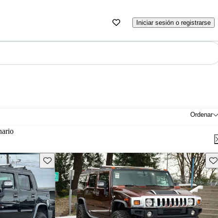
Iniciar sesión o registrarse
Ordenar
nario
Guarda este Aviso
Gu