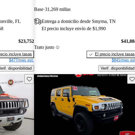
Base
31,269 millas
onville, FL
Entrega a domicilio desde Smyrna, TN
58
El precio incluye envío de $1,990
$23,752
$41,88
Trato justo
recio incluye tasas
El precio incluye tasas
$477/mes est.
$841/mes est
erif. disponibilidad
Verif. disponibilidad
Guarda este Aviso
Gu