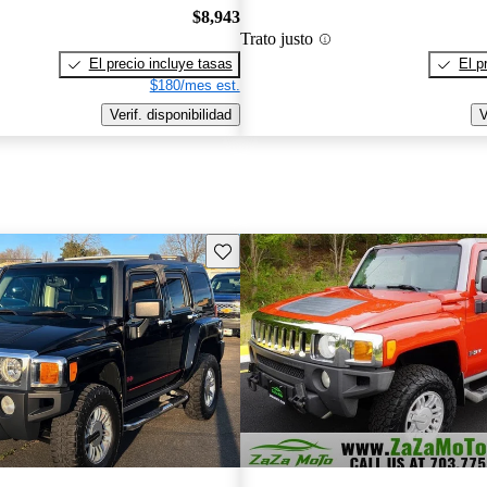
$8,943
Trato justo
El precio incluye tasas
El p
$180/mes est.
Verif. disponibilidad
V
Guarda este Aviso