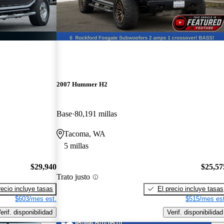
2007 Hummer H2
Base
80,191 millas
Tacoma, WA
5 millas
$29,940
$25,57
Trato justo
recio incluye tasas
El precio incluye tasas
$603/mes est.
$515/mes est
erif. disponibilidad
Verif. disponibilidad