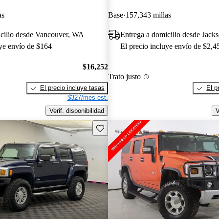
as
Base
157,343 millas
icilio desde Vancouver, WA
Entrega a domicilio desde Jacks
uye envío de $164
El precio incluye envío de $2,4
$16,252
Trato justo
El precio incluye tasas
El p
$327/mes est.
Verif. disponibilidad
V
Guarda este Aviso