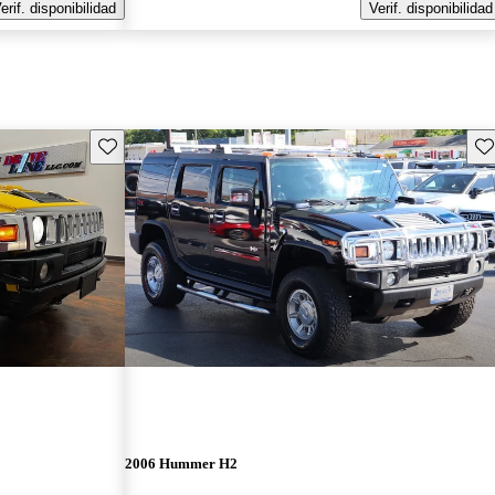
erif. disponibilidad
Verif. disponibilidad
Guarda este Aviso
Gu
2006 Hummer H2