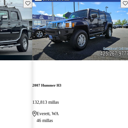
Guarda este Aviso
Gu
2007 Hummer H3
132,813 millas
Everett, WA
46 millas