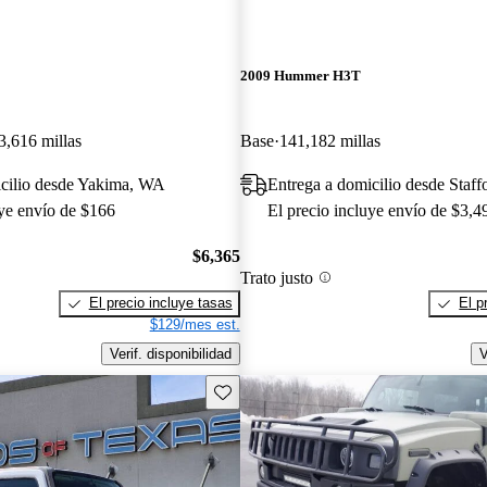
2009 Hummer H3T
3,616 millas
Base
141,182 millas
icilio desde Yakima, WA
Entrega a domicilio desde Staff
uye envío de $166
El precio incluye envío de $3,4
$6,365
Trato justo
El precio incluye tasas
El p
$129/mes est.
Verif. disponibilidad
V
Guarda este Aviso