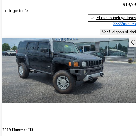
$19,7
Trato justo
El precio incluye tasa
$383/mes es
Verif. disponibilidad
Gu
2009 Hummer H3