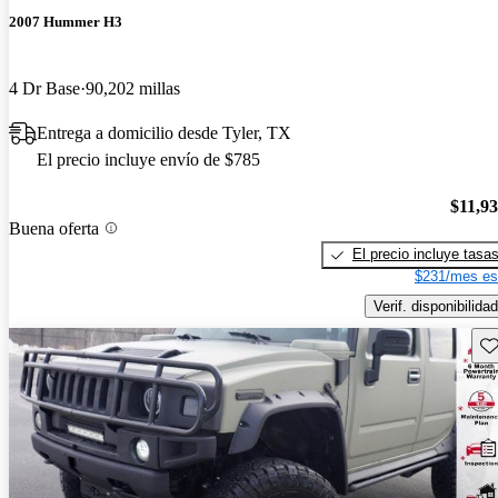
2007 Hummer H3
4 Dr Base
90,202 millas
Entrega a domicilio desde Tyler, TX
El precio incluye envío de $785
$11,9
Buena oferta
El precio incluye tasa
$231/mes es
Verif. disponibilidad
Gu