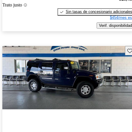
Trato justo
Sin tasas de concesionario adicionale
$454/mes es
Verif. disponibilidad
Gu