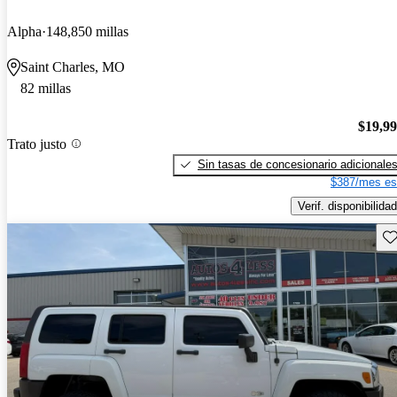
Alpha
148,850 millas
Saint Charles, MO
82 millas
$19,9
Trato justo
Sin tasas de concesionario adicionale
$387/mes es
Verif. disponibilidad
Gu