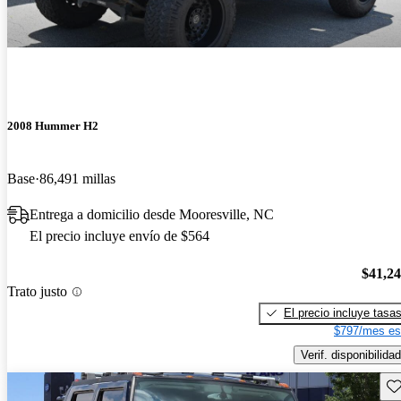
2008 Hummer H2
Base
86,491 millas
Entrega a domicilio desde Mooresville, NC
El precio incluye envío de $564
$41,2
Trato justo
El precio incluye tasa
$797/mes es
Verif. disponibilidad
Gu