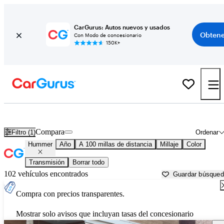
CarGurus: Autos nuevos y usados
Obtene
Con Modo de concesionario
150K+
Autos Hummer usados en venta cerca de
Springfield, IL
Compara
Filtro (1)
Ordenar
Hummer
Año
A 100 millas de distancia
Millaje
Color
Transmisión
Borrar todo
102 vehículos encontrados
Guardar búsque
Compra con precios transparentes.
Mostrar solo avisos que incluyan tasas del concesionario