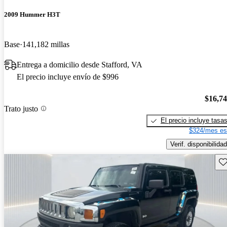
2009 Hummer H3T
Base
141,182 millas
Entrega a domicilio desde Stafford, VA
El precio incluye envío de $996
$16,7
Trato justo
El precio incluye tasa
$324/mes es
Verif. disponibilidad
Gu