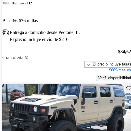
2008 Hummer H2
Base
66,636 millas
Entrega a domicilio desde Peotone, IL
El precio incluye envío de $216
$34,6
Gran oferta
El precio incluye tasa
$669/mes es
Verif. disponibilidad
Gu