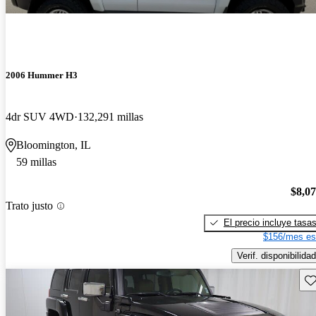
2006 Hummer H3
4dr SUV 4WD
132,291 millas
Bloomington, IL
59 millas
$8,0
Trato justo
El precio incluye tasa
$156/mes es
Verif. disponibilidad
Gu