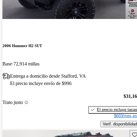
2006 Hummer H2 SUT
Base
72,914 millas
Entrega a domicilio desde Stafford, VA
El precio incluye envío de $996
$31,1
Trato justo
El precio incluye tasa
$603/mes es
Verif. disponibilidad
Gu