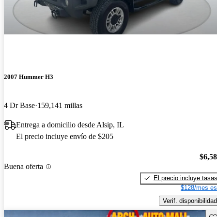
2007 Hummer H3
4 Dr Base
159,141 millas
Entrega a domicilio desde Alsip, IL
El precio incluye envío de $205
$6,5
Buena oferta
El precio incluye tasa
$128/mes es
Verif. disponibilidad
Gu