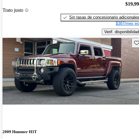
$19,9
Trato justo
Sin tasas de concesionario adicionale
$387/mes es
Verif. disponibilidad
Gu
2009 Hummer H3T