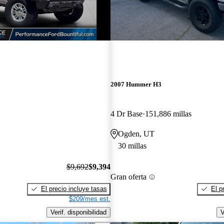
2007 Hummer H3
4 Dr Base
151,886 millas
Ogden, UT
30 millas
$9,692
$9,394
Gran oferta
El precio incluye tasas
El p
$209/mes est.
Verif. disponibilidad
V