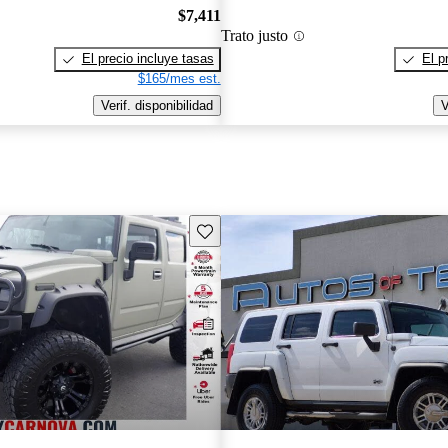
$7,411
Trato justo
El precio incluye tasas
El p
$165/mes est.
Verif. disponibilidad
V
Guarda este Aviso