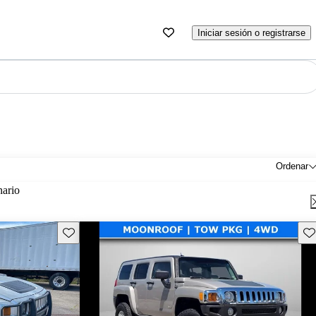
Iniciar sesión o registrarse
Ordenar
nario
Guarda este Aviso
Gu