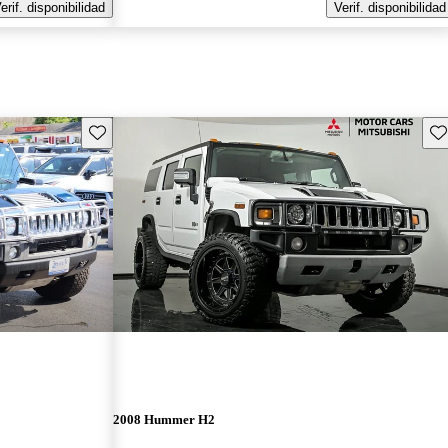
erif. disponibilidad
Verif. disponibilidad
Guarda este Aviso
Gu
2008 Hummer H2