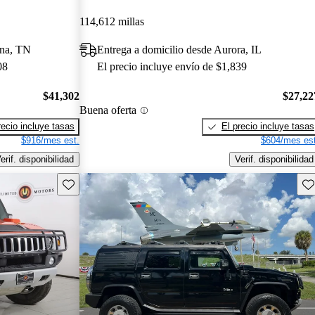
114,612 millas
rna, TN
Entrega a domicilio desde Aurora, IL
08
El precio incluye envío de $1,839
$41,302
$27,22
Buena oferta
recio incluye tasas
El precio incluye tasas
$916/mes est.
$604/mes est
erif. disponibilidad
Verif. disponibilidad
Guarda este Aviso
Gu