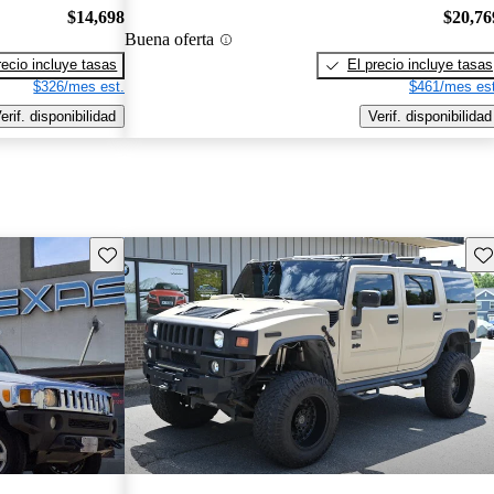
$14,698
$20,76
Buena oferta
recio incluye tasas
El precio incluye tasas
$326/mes est.
$461/mes est
erif. disponibilidad
Verif. disponibilidad
Guarda este Aviso
Gu