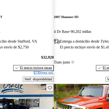
UT
2007 Hummer H3
s
4 Dr Base
90,202 millas
cilio desde Stafford, VA
Entrega a domicilio desde Tyle
uye envío de $2,750
El precio incluye envío de $1,4
$32,920
Trato justo
El precio incluye tasas
El p
$730/mes est.
Verif. disponibilidad
V
Guarda este Aviso