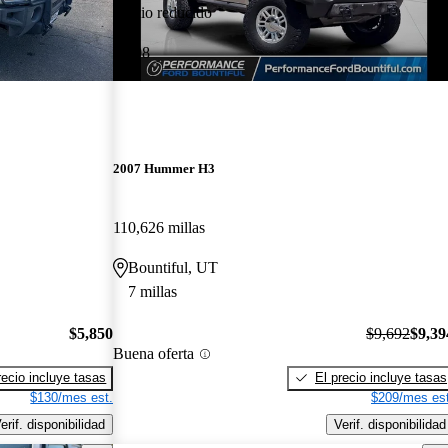
Precio reducido
-$298
2007 Hummer H3
110,626 millas
Bountiful, UT
7 millas
$5,850
$9,692
$9,39
Buena oferta
recio incluye tasas
El precio incluye tasas
$130/mes est.
$209/mes est
erif. disponibilidad
Verif. disponibilidad