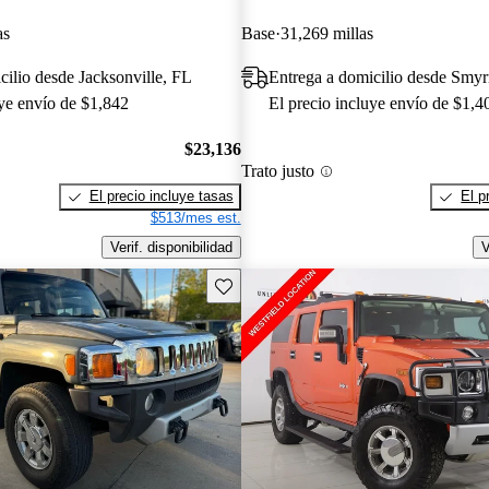
as
Base
31,269 millas
cilio desde Jacksonville, FL
Entrega a domicilio desde Smy
uye envío de $1,842
El precio incluye envío de $1,4
$23,136
Trato justo
El precio incluye tasas
El p
$513/mes est.
Verif. disponibilidad
V
Guarda este Aviso