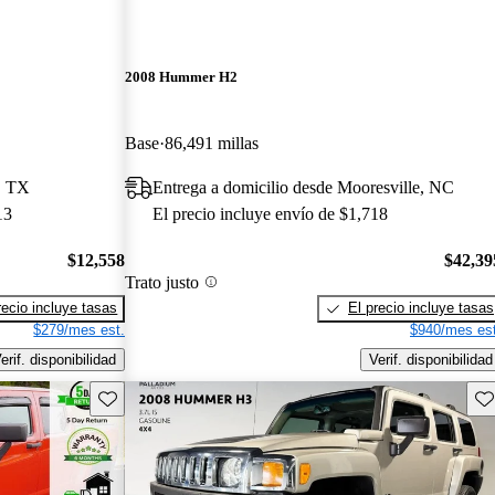
2008 Hummer H2
Base
86,491 millas
r, TX
Entrega a domicilio desde Mooresville, NC
13
El precio incluye envío de $1,718
$12,558
$42,39
Trato justo
recio incluye tasas
El precio incluye tasas
$279/mes est.
$940/mes est
erif. disponibilidad
Verif. disponibilidad
Guarda este Aviso
Gu