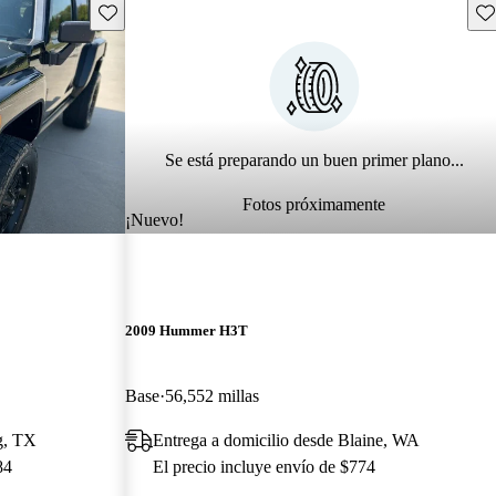
Guarda este Aviso
Gu
Se está preparando un buen primer plano...
Fotos próximamente
¡Nuevo!
2009 Hummer H3T
Base
56,552 millas
ng, TX
Entrega a domicilio desde Blaine, WA
84
El precio incluye envío de $774