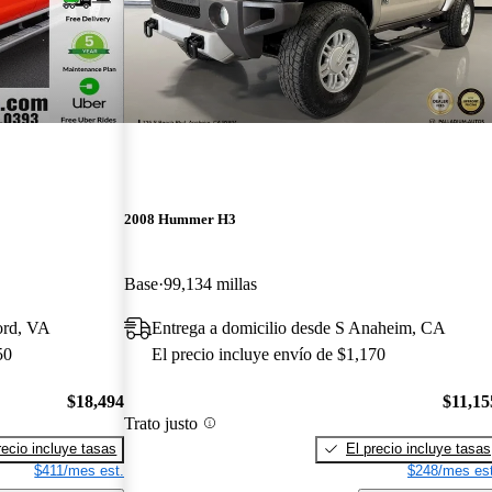
2008 Hummer H3
Base
99,134 millas
ord, VA
Entrega a domicilio desde S Anaheim, CA
50
El precio incluye envío de $1,170
$18,494
$11,15
Trato justo
recio incluye tasas
El precio incluye tasas
$411/mes est.
$248/mes est