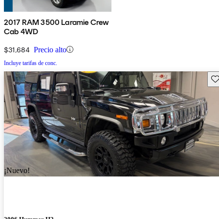
2017 RAM 3500 Laramie Crew
Cab 4WD
$31,684
Precio alto
Incluye tarifas de conc.
Gu
¡Nuevo!