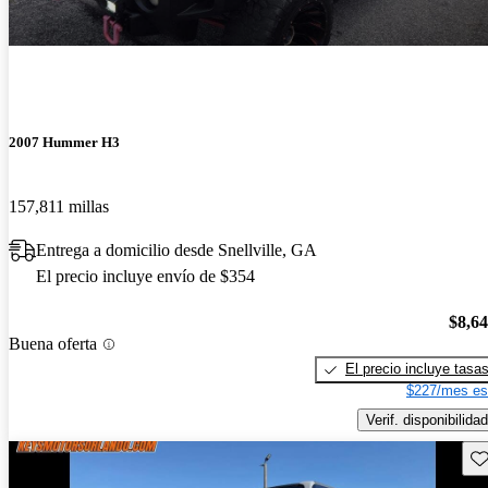
2007 Hummer H3
157,811 millas
Entrega a domicilio desde Snellville, GA
El precio incluye envío de $354
$8,6
Buena oferta
El precio incluye tasa
$227/mes es
Verif. disponibilidad
Gu