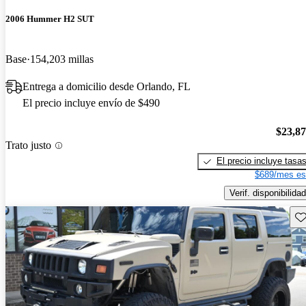
2006 Hummer H2 SUT
Base
154,203 millas
Entrega a domicilio desde Orlando, FL
El precio incluye envío de $490
$23,8
Trato justo
El precio incluye tasa
$689/mes es
Verif. disponibilidad
Gu