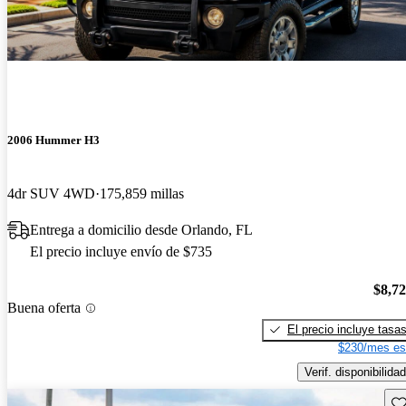
2006 Hummer H3
4dr SUV 4WD
175,859 millas
Entrega a domicilio desde Orlando, FL
El precio incluye envío de $735
$8,7
Buena oferta
El precio incluye tasa
$230/mes es
Verif. disponibilidad
Gu