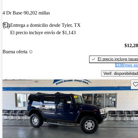
4 Dr Base
90,202 millas
Entrega a domicilio desde Tyler, TX
El precio incluye envío de $1,143
$12,2
Buena oferta
El precio incluye tasa
$338/mes es
Verif. disponibilidad
Gu