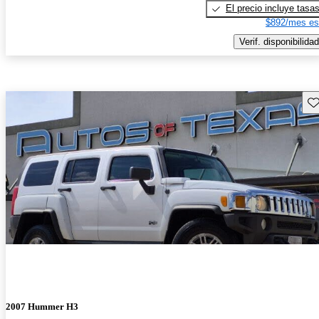
El precio incluye tasa
$892/mes es
Verif. disponibilidad
Gu
2007 Hummer H3