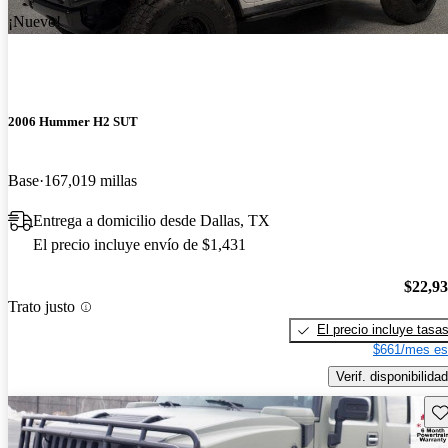
¡Nuevo!
2006 Hummer H2 SUT
Base
167,019 millas
Entrega a domicilio desde Dallas, TX
El precio incluye envío de $1,431
$22,9
Trato justo
El precio incluye tasa
$661/mes es
Verif. disponibilidad
Gu