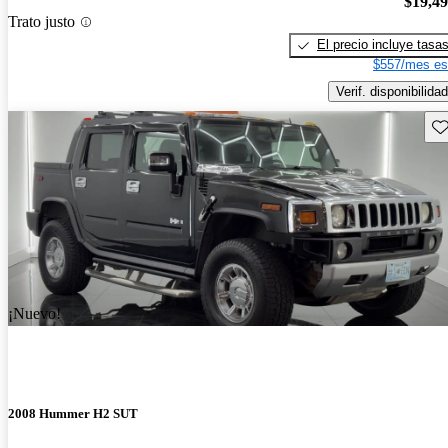
$19,4
Trato justo
El precio incluye tasa
$557/mes es
Verif. disponibilidad
Gu
¡Nuevo!
2008 Hummer H2 SUT