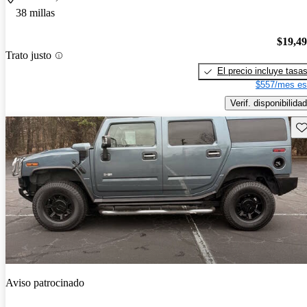
38 millas
$19,4
Trato justo
El precio incluye tasa
$557/mes es
Verif. disponibilidad
Gu
Aviso patrocinado