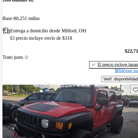
2006 Hummer H2
Base
80,251 millas
Entrega a domicilio desde Milford, OH
El precio incluye envío de $318
$22,7
Trato justo
El precio incluye tasa
$654/mes es
Verif. disponibilidad
Gu