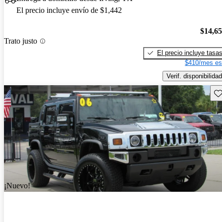
El precio incluye envío de $1,442
$14,6
Trato justo
El precio incluye tasa
$410/mes es
Verif. disponibilidad
Gu
¡Nuevo!