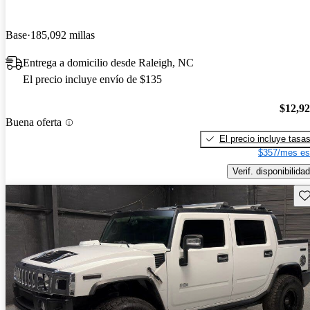
Base
185,092 millas
Entrega a domicilio desde Raleigh, NC
El precio incluye envío de $135
$12,9
Buena oferta
El precio incluye tasa
$357/mes es
Verif. disponibilidad
Gu