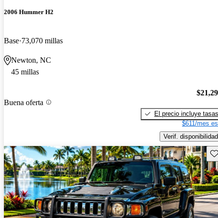
2006 Hummer H2
Base
73,070 millas
Newton, NC
45 millas
$21,2
Buena oferta
El precio incluye tasa
$611/mes es
Verif. disponibilidad
Gu