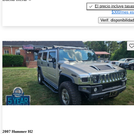
El precio incluye tasa
$300/mes es
Verif. disponibilidad
Gu
2007 Hummer H2