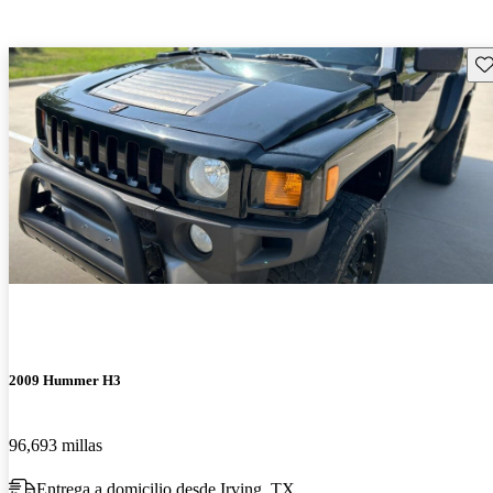
Gu
2009 Hummer H3
96,693 millas
Entrega a domicilio desde Irving, TX