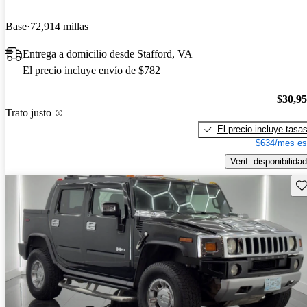
Base
72,914 millas
Entrega a domicilio desde Stafford, VA
El precio incluye envío de $782
$30,9
Trato justo
El precio incluye tasa
$634/mes es
Verif. disponibilidad
Gu