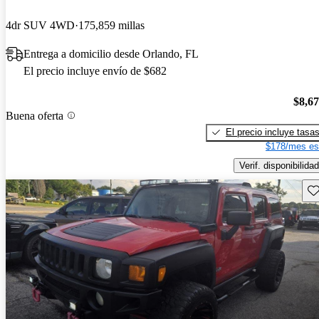
4dr SUV 4WD
175,859 millas
Entrega a domicilio desde Orlando, FL
El precio incluye envío de $682
$8,6
Buena oferta
El precio incluye tasa
$178/mes es
Verif. disponibilidad
Gu