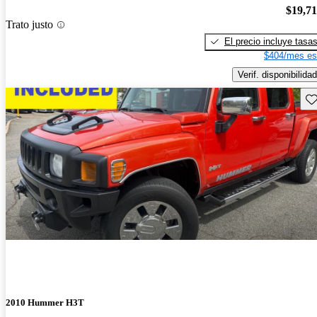
$19,7
Trato justo
El precio incluye tasa
$404/mes es
Verif. disponibilidad
Gu
2010 Hummer H3T