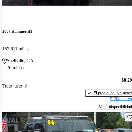
2007 Hummer H3
157,811 millas
Snellville, GA
70 millas
$8,2
Trato justo
El precio incluye tasa
$170/mes es
Verif. disponibilidad
Gu