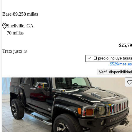
Base
89,258 millas
Snellville, GA
70 millas
$25,7
Trato justo
El precio incluye tasa
$529/mes es
Verif. disponibilidad
Gu