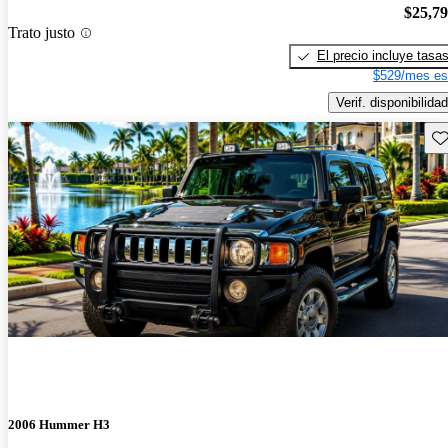
$25,7
Trato justo
El precio incluye tasa
$529/mes es
Verif. disponibilidad
Gu
2006 Hummer H3