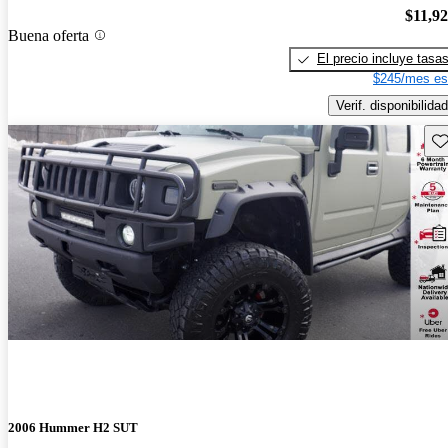
$11,9
Buena oferta
El precio incluye tasa
$245/mes es
Verif. disponibilidad
Gu
2006 Hummer H2 SUT