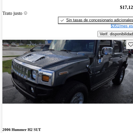
$17,1
Trato justo
Sin tasas de concesionario adicionale
$351/mes es
Verif. disponibilidad
Gu
2006 Hummer H2 SUT