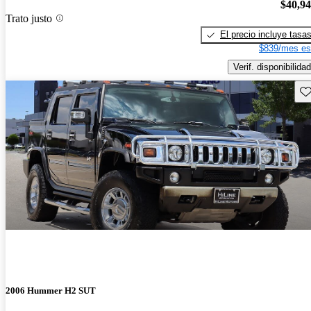
$40,9
Trato justo
El precio incluye tasa
$839/mes es
Verif. disponibilidad
Gu
2006 Hummer H2 SUT