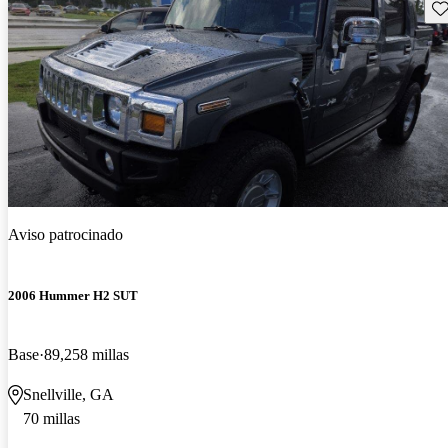
Gu
Aviso patrocinado
2006 Hummer H2 SUT
Base
89,258 millas
Snellville, GA
70 millas