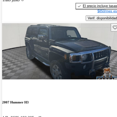
El precio incluye tasa
$850/mes es
Verif. disponibilidad
Gu
2007 Hummer H3