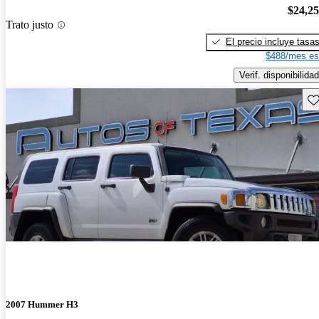
$24,2
Trato justo
El precio incluye tasa
$488/mes es
Verif. disponibilidad
Gu
2007 Hummer H3