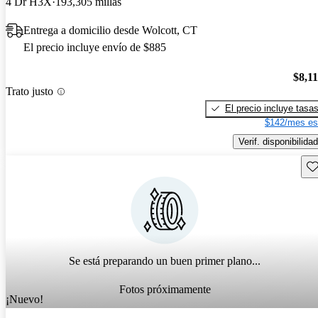
4 Dr H3X
193,305 millas
Entrega a domicilio desde Wolcott, CT
El precio incluye envío de $885
$8,1
Trato justo
El precio incluye tasa
$142/mes es
Verif. disponibilidad
Gu
Se está preparando un buen primer plano...
Fotos próximamente
¡Nuevo!