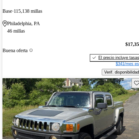
Base
115,138 millas
Philadelphia, PA
46 millas
$17,3
Buena oferta
El precio incluye tasa
$341/mes es
Verif. disponibilidad
Gu