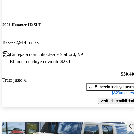
2006 Hummer H2 SUT
Base
72,914 millas
Entrega a domicilio desde Stafford, VA
El precio incluye envío de $230
$30,4
Trato justo
El precio incluye tasa
$620/mes es
Verif. disponibilidad
Gu