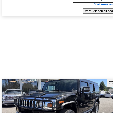
$570/mes es
Verif. disponibilidad
Gu