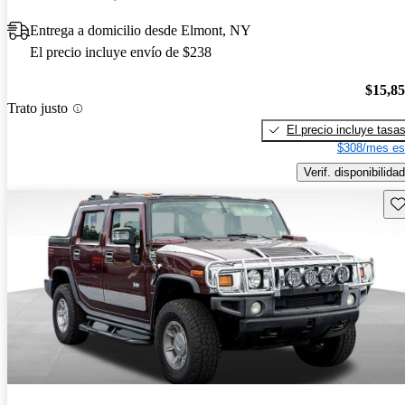
Entrega a domicilio desde Elmont, NY
El precio incluye envío de $238
$15,8
Trato justo
El precio incluye tasa
$308/mes es
Verif. disponibilidad
Gu