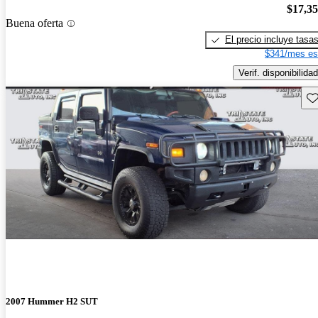
$17,3
Buena oferta
El precio incluye tasa
$341/mes es
Verif. disponibilidad
Gu
2007 Hummer H2 SUT