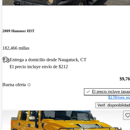
2009 Hummer H3T
182,466 millas
Entrega a domicilio desde Naugatuck, CT
El precio incluye envío de $212
$9,7
Buena oferta
El precio incluye tasa
$178/mes es
Verif. disponibilidad
Gu