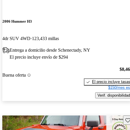
2006 Hummer H3
4dr SUV 4WD
123,433 millas
Entrega a domicilio desde Schenectady, NY
El precio incluye envío de $294
$8,4
Buena oferta
El precio incluye tasa
$150/mes es
Verif. disponibilidad
Gu