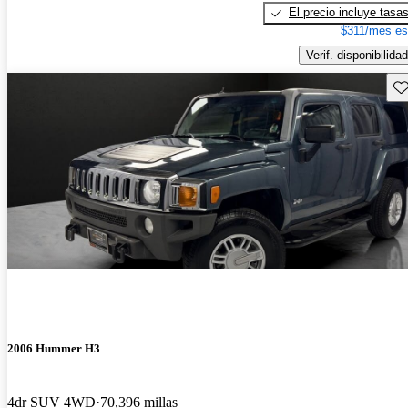
El precio incluye tasa
$311/mes es
Verif. disponibilidad
Gu
2006 Hummer H3
4dr SUV 4WD
70,396 millas