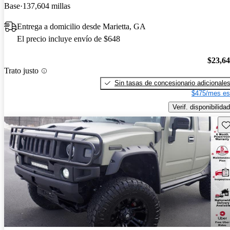
Base
137,604 millas
Entrega a domicilio desde Marietta, GA
El precio incluye envío de $648
$23,6
Trato justo
Sin tasas de concesionario adicionale
$475/mes es
Verif. disponibilidad
Gu