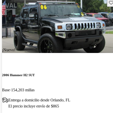
Gu
¡Nuevo!
2006 Hummer H2 SUT
Base
154,203 millas
Entrega a domicilio desde Orlando, FL
El precio incluye envío de $865