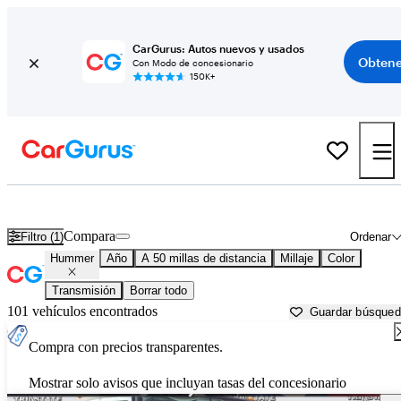
CarGurus: Autos nuevos y usados
Obtene
Con Modo de concesionario
150K+
Autos Hummer usados en venta cerca de
Reading, PA
Compara
Filtro (1)
Ordenar
Hummer
Año
A 50 millas de distancia
Millaje
Color
Transmisión
Borrar todo
101 vehículos encontrados
Guardar búsque
Compra con precios transparentes.
Mostrar solo avisos que incluyan tasas del concesionario