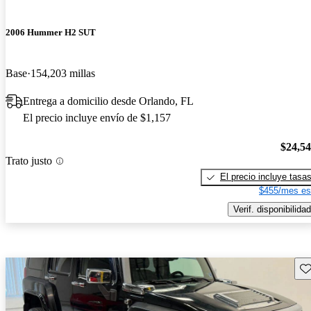
2006 Hummer H2 SUT
Base
154,203 millas
Entrega a domicilio desde Orlando, FL
El precio incluye envío de $1,157
$24,5
Trato justo
El precio incluye tasa
$455/mes es
Verif. disponibilidad
Gu