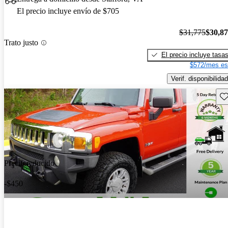
El precio incluye envío de $705
$31,775
$30,8
Trato justo
El precio incluye tasa
$572/mes es
Verif. disponibilidad
Gu
Precio reducido
-$450