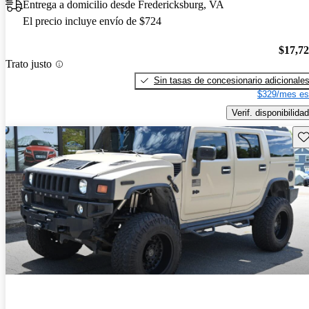
Entrega a domicilio desde Fredericksburg, VA
El precio incluye envío de $724
$17,7
Trato justo
Sin tasas de concesionario adicionale
$329/mes es
Verif. disponibilidad
Gu