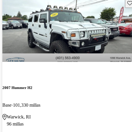
Gu
2007 Hummer H2
Base
101,330 millas
Warwick, RI
96 millas