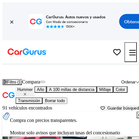
CarGurus: Autos nuevos y usados
Obtene
Con Modo de concesionario
150K+
Autos Hummer usados en venta cerca de
Portsmouth, NH
Compara
Filtro (1)
Ordenar
Hummer
Año
A 100 millas de distancia
Millaje
Color
Transmisión
Borrar todo
91 vehículos encontrados
Guardar búsque
Compra con precios transparentes.
Mostrar solo avisos que incluyan tasas del concesionario