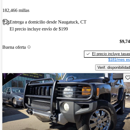
182,466 millas
Entrega a domicilio desde Naugatuck, CT
El precio incluye envío de $199
$9,7
Buena oferta
El precio incluye tasa
$181/mes es
Verif. disponibilidad
Gu