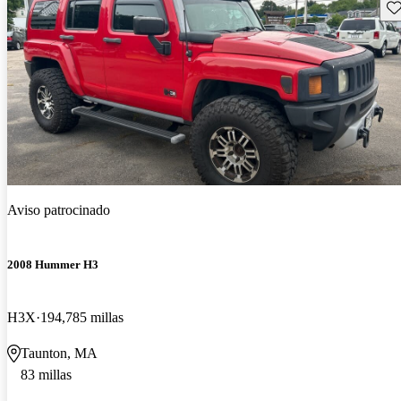
Gu
Aviso patrocinado
2008 Hummer H3
H3X
194,785 millas
Taunton, MA
83 millas