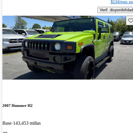
$134/mes es
Verif. disponibilidad
Gu
2007 Hummer H2
Base
143,453 millas