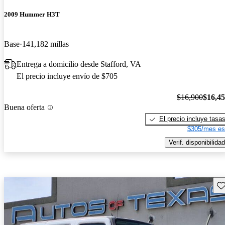
2009 Hummer H3T
Base
141,182 millas
Entrega a domicilio desde Stafford, VA
El precio incluye envío de $705
$16,900
$16,4
Buena oferta
El precio incluye tasa
$305/mes es
Verif. disponibilidad
Gu