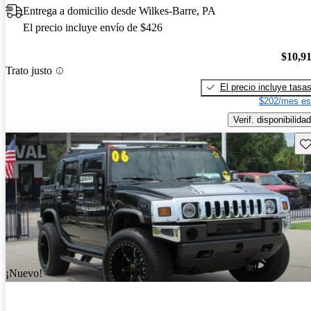
Entrega a domicilio desde Wilkes-Barre, PA
El precio incluye envío de $426
$10,9
Trato justo
El precio incluye tasa
$202/mes es
Verif. disponibilidad
Gu
¡Nuevo!