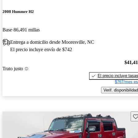
2008 Hummer H2
Base
86,491 millas
Entrega a domicilio desde Mooresville, NC
El precio incluye envío de $742
$41,4
Trato justo
El precio incluye tasa
$767/mes es
Verif. disponibilidad
Gu