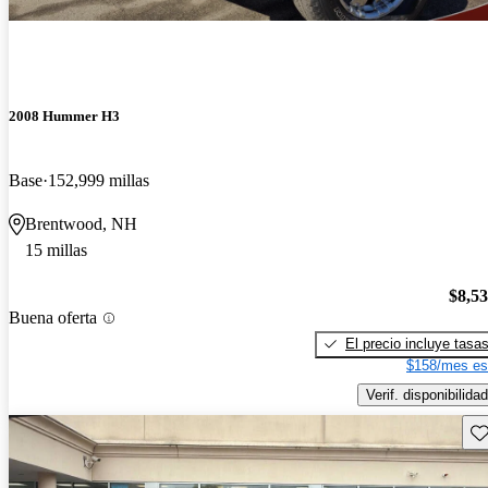
2008 Hummer H3
Base
152,999 millas
Brentwood, NH
15 millas
$8,5
Buena oferta
El precio incluye tasa
$158/mes es
Verif. disponibilidad
Gu