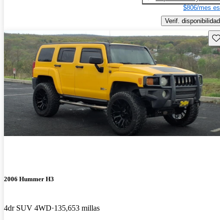
$806/mes es
Verif. disponibilidad
Gu
2006 Hummer H3
4dr SUV 4WD
135,653 millas