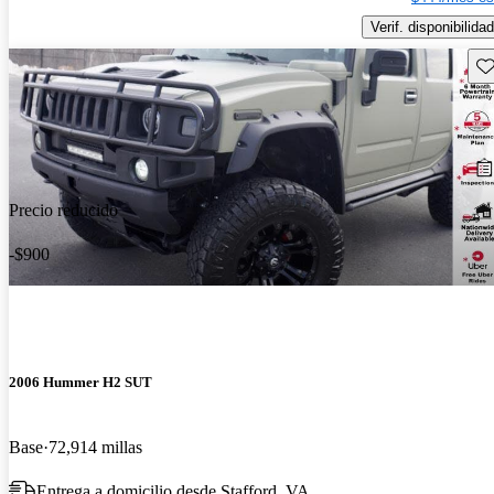
Verif. disponibilidad
Gu
Precio reducido
-$900
2006 Hummer H2 SUT
Base
72,914 millas
Entrega a domicilio desde Stafford, VA