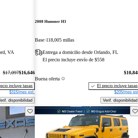
2008 Hummer H3
Base
118,005 millas
ord, VA
Entrega a domicilio desde Orlando, FL
El precio incluye envío de $558
$17,097
$16,646
$10,84
Buena oferta
recio incluye tasas
El precio incluye tasas
$315/mes est.
$205/mes est
erif. disponibilidad
Verif. disponibilidad
Guarda este Aviso
Gu