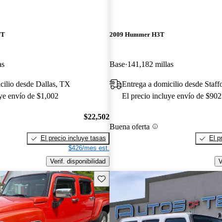
UT
2009 Hummer H3T
as
Base
141,182 millas
cilio desde Dallas, TX
Entrega a domicilio desde Staff
uye envío de $1,002
El precio incluye envío de $902
$22,502
Buena oferta
El precio incluye tasas
El p
$426/mes est.
Verif. disponibilidad
V
Guarda este Aviso