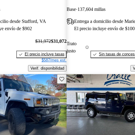
s
Base
137,604 millas
cilio desde Stafford, VA
Entrega a domicilio desde Mari
uye envío de $902
El precio incluye envío de $100
$31,972
$31,072
Trato
justo
El precio incluye tasas
Sin tasas de concesi
$587/mes est.
Verif. disponibilidad
V
Guarda este Aviso