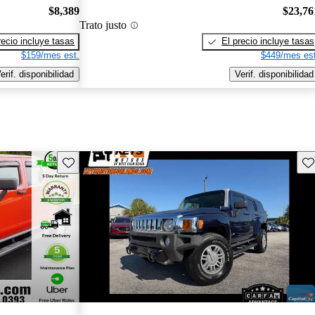
$8,389
$23,76
Trato justo
recio incluye tasas
El precio incluye tasas
$159/mes est.
$449/mes est
erif. disponibilidad
Verif. disponibilidad
Guarda este Aviso
Gu