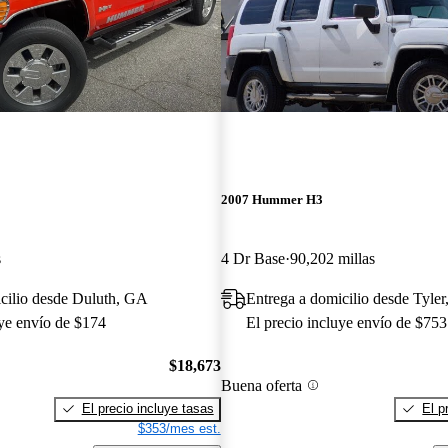
2007 Hummer H3
s
4 Dr Base
90,202 millas
cilio desde Duluth, GA
Entrega a domicilio desde Tyle
uye envío de $174
El precio incluye envío de $753
$18,673
Buena oferta
El precio incluye tasas
El p
$353/mes est.