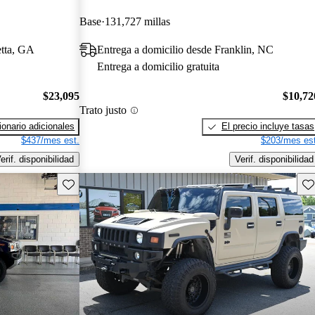
Base
131,727 millas
etta, GA
Entrega a domicilio desde Franklin, NC
Entrega a domicilio gratuita
$23,095
$10,72
Trato justo
onario adicionales
El precio incluye tasas
$437/mes est.
$203/mes est
erif. disponibilidad
Verif. disponibilidad
Guarda este Aviso
Gu