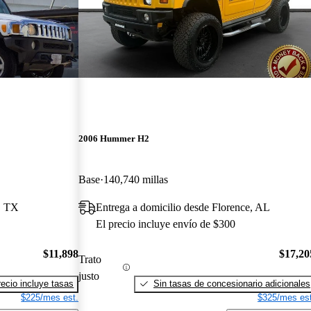
2006 Hummer H2
Base
140,740 millas
r, TX
Entrega a domicilio desde Florence, AL
El precio incluye envío de $300
$11,898
$17,20
Trato
justo
recio incluye tasas
Sin tasas de concesionario adicionales
$225/mes est.
$325/mes est