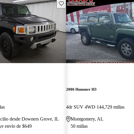
Guarda este Aviso
2006 Hummer H3
las
4dr SUV 4WD
144,729 millas
icilio desde Downers Grove, IL
Montgomery, AL
uye envío de $649
50 millas