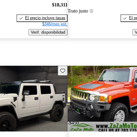
$18,311
Trato justo
El precio incluye tasas
El p
$346/mes est.
Verif. disponibilidad
V
Guarda este Aviso
Precio reducido
-$450