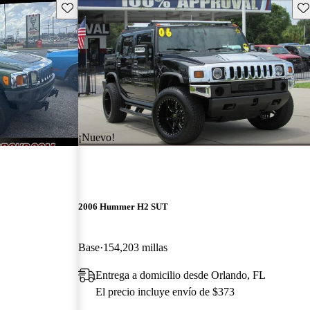
Guarda este Aviso
Gu
¡Nuevo!
2006 Hummer H2 SUT
Base
154,203 millas
Entrega a domicilio desde Orlando, FL
El precio incluye envío de $373