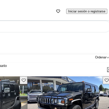
Iniciar sesión o registrarse
Ordenar
nario
Guarda este Aviso
Gu