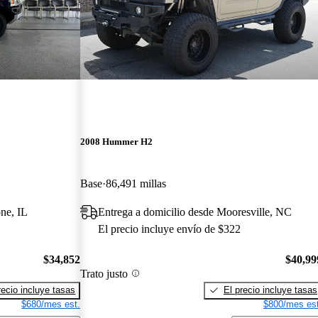
2008 Hummer H2
Base
86,491 millas
ne, IL
Entrega a domicilio desde Mooresville, NC
El precio incluye envío de $322
$34,852
$40,99
Trato justo
recio incluye tasas
El precio incluye tasas
$680/mes est.
$800/mes est