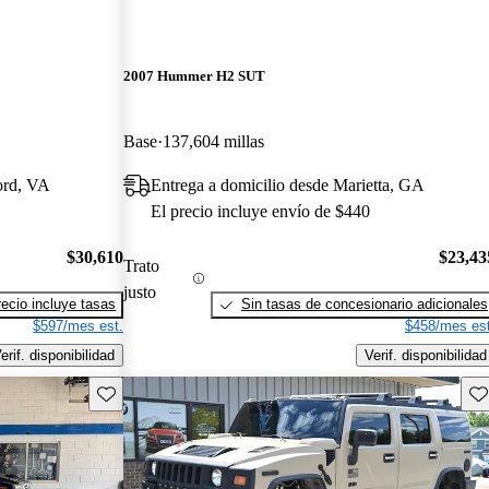
2007 Hummer H2 SUT
Base
137,604 millas
ord, VA
Entrega a domicilio desde Marietta, GA
El precio incluye envío de $440
$30,610
$23,43
Trato
justo
recio incluye tasas
Sin tasas de concesionario adicionales
$597/mes est.
$458/mes est
erif. disponibilidad
Verif. disponibilidad
Guarda este Aviso
Gu