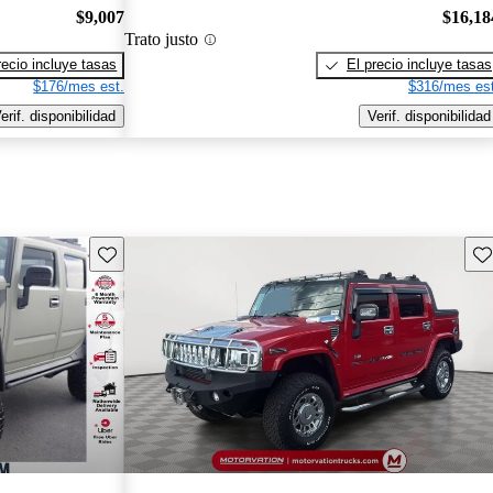
$9,007
$16,18
Trato justo
recio incluye tasas
El precio incluye tasas
$176/mes est.
$316/mes est
erif. disponibilidad
Verif. disponibilidad
Guarda este Aviso
Gu