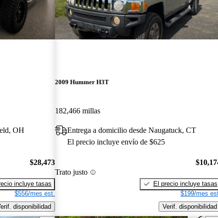
2009 Hummer H3T
182,466 millas
ield, OH
Entrega a domicilio desde Naugatuck, CT
El precio incluye envío de $625
$28,473
$10,17
Trato justo
recio incluye tasas
El precio incluye tasas
$556/mes est.
$199/mes est
erif. disponibilidad
Verif. disponibilidad