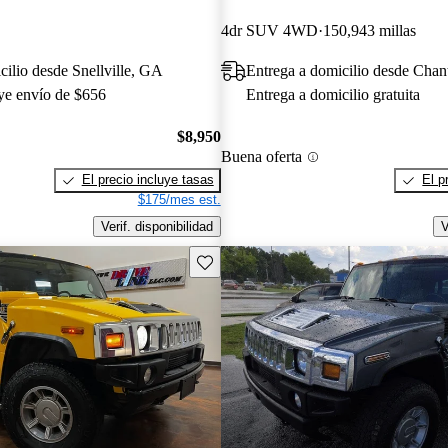
4dr SUV 4WD
150,943 millas
cilio desde Snellville, GA
Entrega a domicilio desde Chant
uye envío de $656
Entrega a domicilio gratuita
$8,950
Buena oferta
El precio incluye tasas
El p
$175/mes est.
Verif. disponibilidad
V
Guarda este Aviso