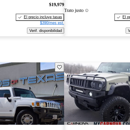
$19,979
Trato justo
El precio incluye tasas
El p
$390/mes est.
Verif. disponibilidad
V
Guarda este Aviso