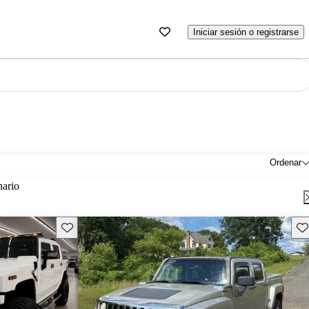
Iniciar sesión o registrarse
Ordenar
nario
Guarda este Aviso
Gu