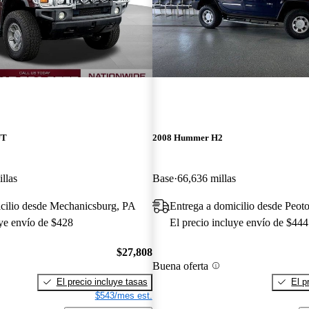
UT
2008 Hummer H2
llas
Base
66,636 millas
icilio desde Mechanicsburg, PA
Entrega a domicilio desde Peoto
uye envío de $428
El precio incluye envío de $444
$27,808
Buena oferta
El precio incluye tasas
El p
$543/mes est.