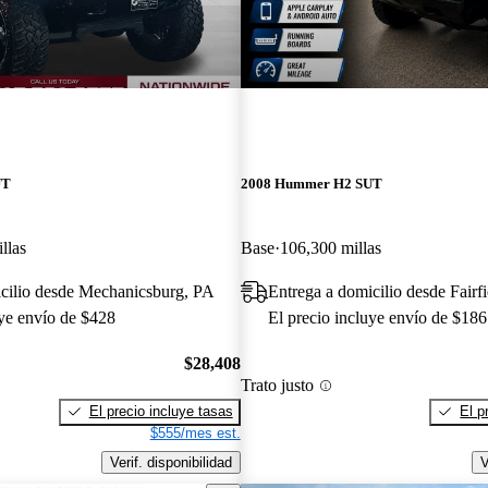
UT
2008 Hummer H2 SUT
llas
Base
106,300 millas
icilio desde Mechanicsburg, PA
Entrega a domicilio desde Fairf
uye envío de $428
El precio incluye envío de $186
$28,408
Trato justo
El precio incluye tasas
El p
$555/mes est.
Verif. disponibilidad
V