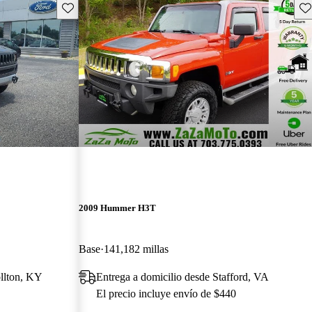
Guarda este Aviso
Gu
2009 Hummer H3T
Base
141,182 millas
ollton, KY
Entrega a domicilio desde Stafford, VA
El precio incluye envío de $440