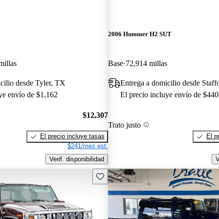
2006 Hummer H2 SUT
millas
Base
72,914 millas
cilio desde Tyler, TX
Entrega a domicilio desde Staff
uye envío de $1,162
El precio incluye envío de $440
$12,307
Trato justo
El precio incluye tasas
El p
$241/mes est.
Verif. disponibilidad
V
Guarda este Aviso