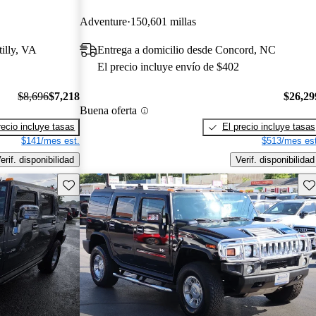
Adventure
150,601 millas
illy, VA
Entrega a domicilio desde Concord, NC
El precio incluye envío de $402
$8,696
$7,218
$26,29
Buena oferta
recio incluye tasas
El precio incluye tasas
$141/mes est.
$513/mes est
erif. disponibilidad
Verif. disponibilidad
Guarda este Aviso
Gu