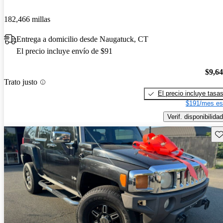
182,466 millas
Entrega a domicilio desde Naugatuck, CT
El precio incluye envío de $91
$9,6
Trato justo
El precio incluye tasa
$191/mes es
Verif. disponibilidad
Gu