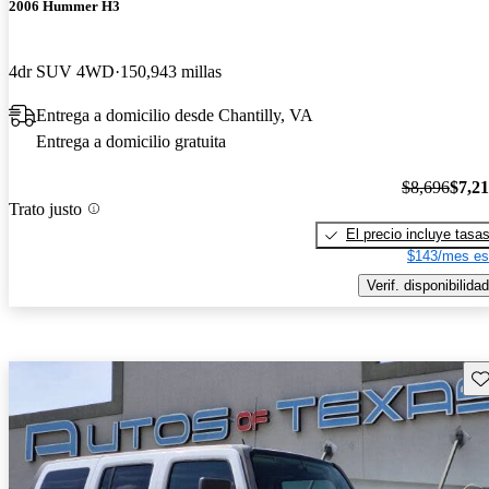
2006 Hummer H3
4dr SUV 4WD
150,943 millas
Entrega a domicilio desde Chantilly, VA
Entrega a domicilio gratuita
$8,696
$7,2
Trato justo
El precio incluye tasa
$143/mes es
Verif. disponibilidad
Gu