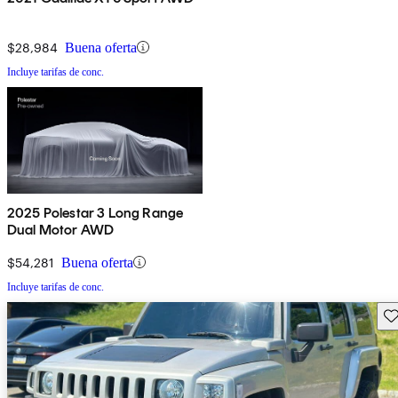
$28,984
Buena oferta
Incluye tarifas de conc.
2025 Polestar 3 Long Range
Dual Motor AWD
$54,281
Buena oferta
Incluye tarifas de conc.
Gu