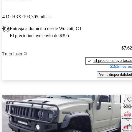
4 Dr H3X
193,305 millas
Entrega a domicilio desde Wolcott, CT
El precio incluye envío de $395
$7,6
Trato justo
El precio incluye tasa
$151/mes es
Verif. disponibilidad
Gu