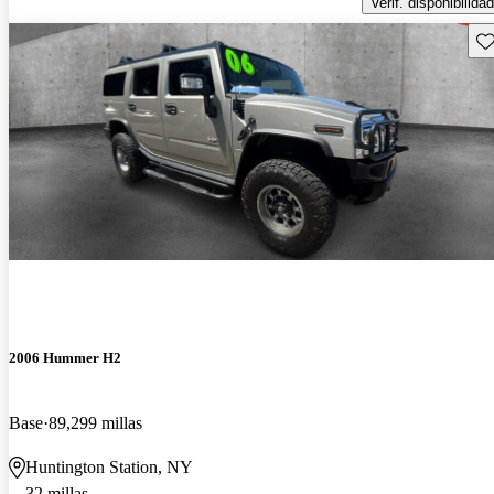
Verif. disponibilidad
Gu
2006 Hummer H2
Base
89,299 millas
Huntington Station, NY
32 millas