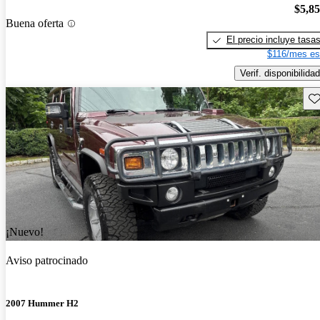
$5,8
Buena oferta
El precio incluye tasa
$116/mes es
Verif. disponibilidad
Gu
¡Nuevo!
Aviso patrocinado
2007 Hummer H2