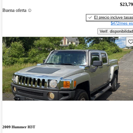
$23,7
Buena oferta
El precio incluye tasa
$472/mes es
Verif. disponibilidad
Gu
2009 Hummer H3T