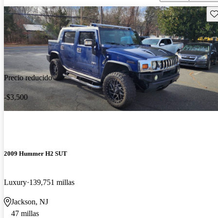
Gu
Precio reducido
-$3,500
2009 Hummer H2 SUT
Luxury
139,751 millas
Jackson, NJ
47 millas