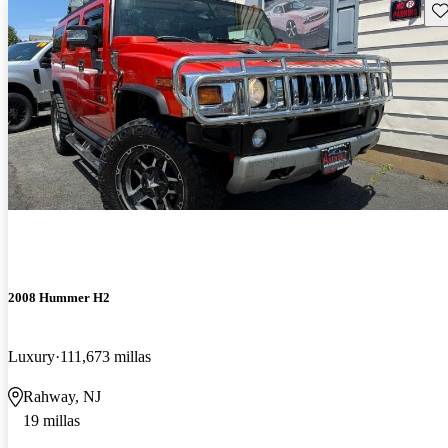
Gu
2008 Hummer H2
Luxury
111,673 millas
Rahway, NJ
19 millas