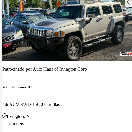
Gu
¡Nuevo!
Patrocinado por
Auto Haus of Irvington Corp
2006 Hummer H3
4dr SUV 4WD
156,075 millas
Irvington, NJ
13 millas