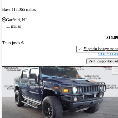
Base
117,065 millas
Garfield, NJ
11 millas
$16,6
Trato justo
El precio incluye tasa
$331/mes es
Verif. disponibilidad
Gu