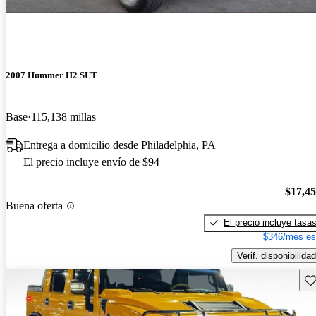
2007 Hummer H2 SUT
Base
115,138 millas
Entrega a domicilio desde Philadelphia, PA
El precio incluye envío de $94
$17,4
Buena oferta
El precio incluye tasa
$346/mes es
Verif. disponibilidad
Gu