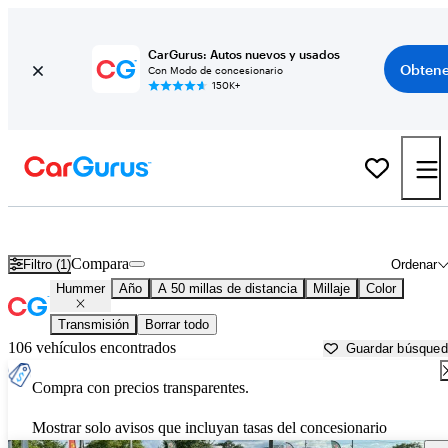
CarGurus: Autos nuevos y usados
Obtene
Con Modo de concesionario
150K+
Autos Hummer usados en venta cerca de
New York, NY
Compara
Filtro (1)
Ordenar
Hummer
Año
A 50 millas de distancia
Millaje
Color
Transmisión
Borrar todo
106 vehículos encontrados
Guardar búsque
Compra con precios transparentes.
Mostrar solo avisos que incluyan tasas del concesionario