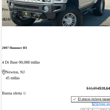
Precio reducido
-$246
2007 Hummer H3
4 Dr Base
90,088 millas
Newton, NJ
45 millas
$10,894
$10,6
Buena oferta
El precio incluye tasa
$211/mes es