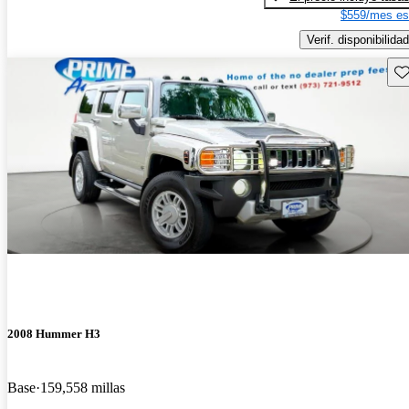
$559/mes es
Verif. disponibilidad
Gu
2008 Hummer H3
Base
159,558 millas