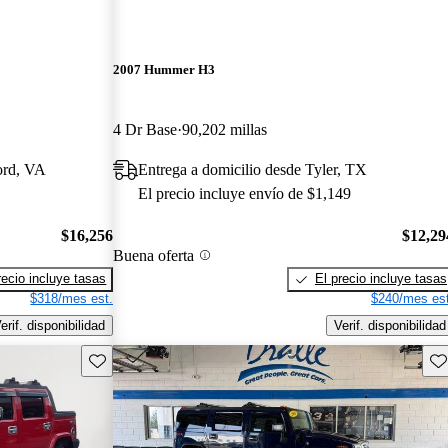
2007 Hummer H3
4 Dr Base
90,202 millas
ord, VA
Entrega a domicilio desde Tyler, TX
El precio incluye envío de $1,149
$16,256
$12,29
Buena oferta
recio incluye tasas
El precio incluye tasas
$318/mes est.
$240/mes est
erif. disponibilidad
Verif. disponibilidad
Guarda este Aviso
Gu