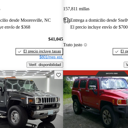
s
157,811 millas
cilio desde Mooresville, NC
Entrega a domicilio desde Snell
uye envío de $368
El precio incluye envío de $700
$41,045
Trato justo
El precio incluye tasas
El p
$801/mes est.
Verif. disponibilidad
V
Guarda este Aviso