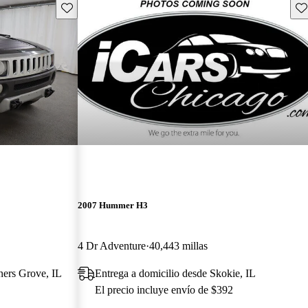
Guarda este Aviso
Gu
2007 Hummer H3
4 Dr Adventure
40,443 millas
ners Grove, IL
Entrega a domicilio desde Skokie, IL
El precio incluye envío de $392