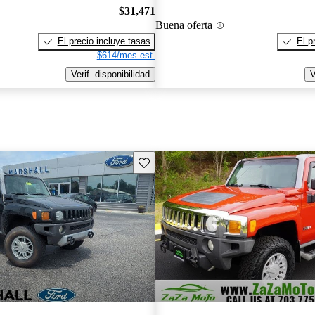
$31,471
Buena oferta
El precio incluye tasas
El p
$614/mes est.
Verif. disponibilidad
V
Guarda este Aviso