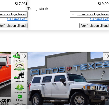
$17,931
$19,90
Trato justo
recio incluye tasas
El precio incluye tasas
$350/mes est.
$389/mes est
erif. disponibilidad
Verif. disponibilidad
Guarda este Aviso
Gu