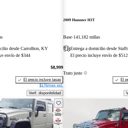
2009 Hummer H3T
as
Base
141,182 millas
cilio desde Carrollton, KY
Entrega a domicilio desde Staff
uye envío de $344
El precio incluye envío de $512
$8,999
Trato justo
El precio incluye tasas
El p
$176/mes est.
Verif. disponibilidad
V
Guarda este Aviso