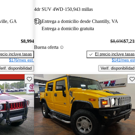
4dr SUV 4WD
150,943 millas
ville, GA
Entrega a domicilio desde Chantilly, VA
Entrega a domicilio gratuita
$8,994
$8,696
$7,21
Buena oferta
recio incluye tasas
El precio incluye tasas
$176/mes est.
$141/mes est
erif. disponibilidad
Verif. disponibilidad
Guarda este Aviso
Gu