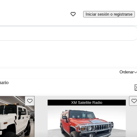
Iniciar sesión o registrarse
Ordenar
nario
Guarda este Aviso
Gu