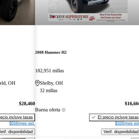
2008 Hummer H2
182,951 millas
ield, OH
Shelby, OH
32 millas
$28,460
$16,66
Buena oferta
recio incluye tasas
El precio incluye tasas
$556/mes est.
$326/mes est
erif. disponibilidad
Verif. disponibilidad