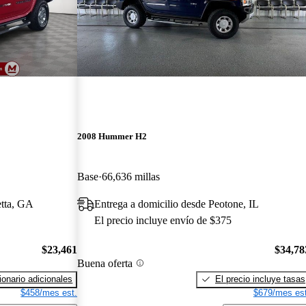
2008 Hummer H2
Base
66,636 millas
etta, GA
Entrega a domicilio desde Peotone, IL
El precio incluye envío de $375
$23,461
$34,78
Buena oferta
onario adicionales
El precio incluye tasas
$458/mes est.
$679/mes est