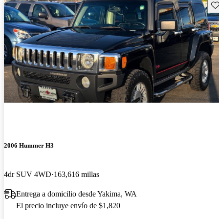
Gu
2006 Hummer H3
4dr SUV 4WD
163,616 millas
Entrega a domicilio desde Yakima, WA
El precio incluye envío de $1,820