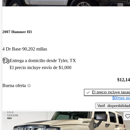
2007 Hummer H3
4 Dr Base
90,202 millas
Entrega a domicilio desde Tyler, TX
El precio incluye envío de $1,000
$12,1
Buena oferta
El precio incluye tasa
$0/mes es
Verif. disponibilidad
Gu