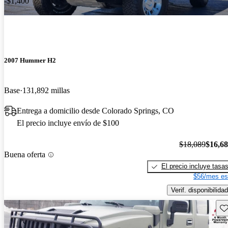
-$1,400
2007 Hummer H2
Base
131,892 millas
Entrega a domicilio desde Colorado Springs, CO
El precio incluye envío de $100
$18,089
$16,6
Buena oferta
El precio incluye tasa
$56/mes es
Verif. disponibilidad
Gu