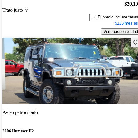
$20,1
Trato justo
El precio incluye tasa
$123/mes es
Verif. disponibilidad
Gu
Aviso patrocinado
2006 Hummer H2