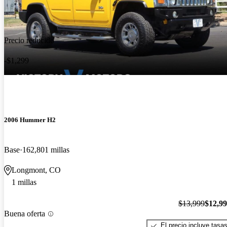
Precio reducido
-$1,299
2006 Hummer H2
Base
162,801 millas
Longmont, CO
1 millas
$13,999
$12,9
Buena oferta
El precio incluye tasa