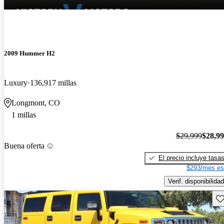
2009 Hummer H2
Luxury
136,917 millas
Longmont, CO
1 millas
$29,999
$28,9
Buena oferta
El precio incluye tasa
$293/mes es
Verif. disponibilidad
Gu