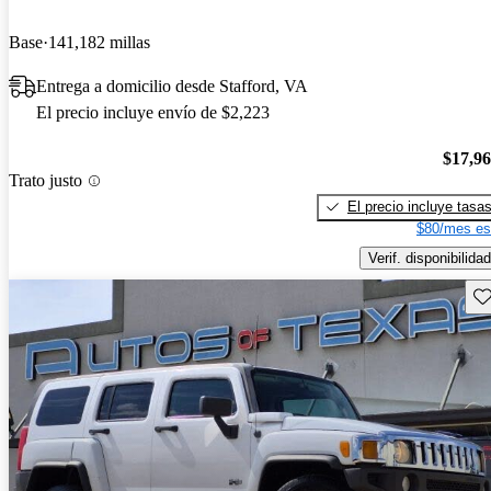
Base
141,182 millas
Entrega a domicilio desde Stafford, VA
El precio incluye envío de $2,223
$17,9
Trato justo
El precio incluye tasa
$80/mes es
Verif. disponibilidad
Gu