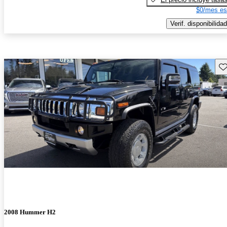
$0/mes es
Verif. disponibilidad
Gu
2008 Hummer H2