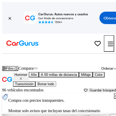
CarGurus: Autos nuevos y usados
Obtene
Con Modo de concesionario
150K+
Autos Hummer usados en venta cerca de
Longmont, CO
Compara
Filtro (1)
Ordenar
Hummer
Año
A 50 millas de distancia
Millaje
Color
Transmisión
Borrar todo
96 vehículos encontrados
Guardar búsque
Compra con precios transparentes.
Mostrar solo avisos que incluyan tasas del concesionario