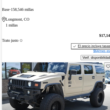
Base
158,546 millas
Longmont, CO
1 millas
$17,1
Trato justo
El precio incluye tasa
$64/mes es
Verif. disponibilidad
Gu