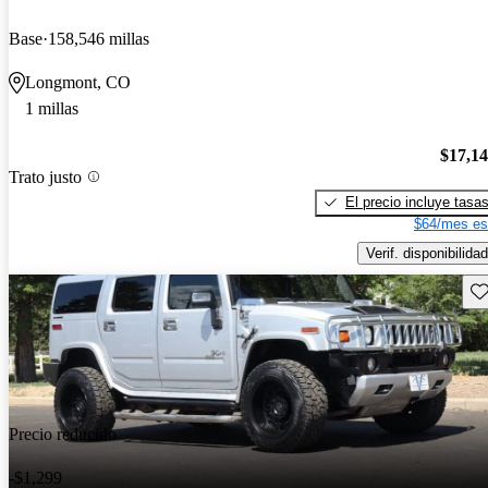
Base
158,546 millas
Longmont, CO
1 millas
$17,1
Trato justo
El precio incluye tasa
$64/mes es
Verif. disponibilidad
Gu
Precio reducido
-$1,299