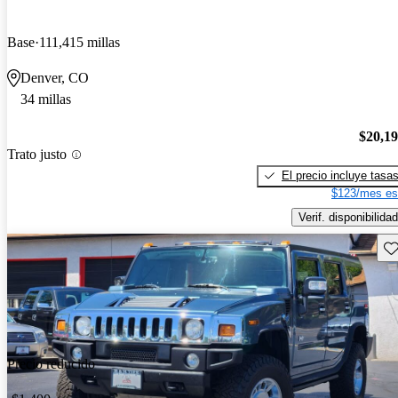
Base
111,415 millas
Denver, CO
34 millas
$20,1
Trato justo
El precio incluye tasa
$123/mes es
Verif. disponibilidad
Gu
Precio reducido