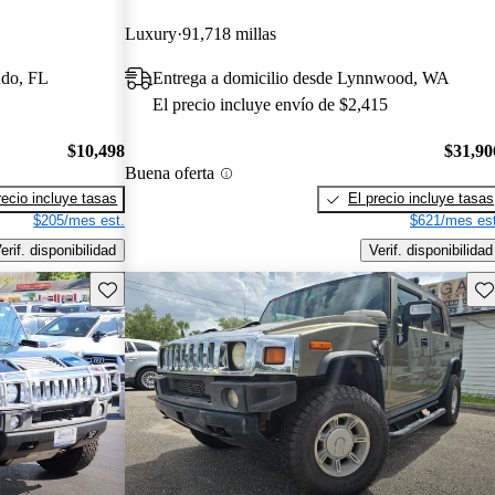
Luxury
91,718 millas
ndo, FL
Entrega a domicilio desde Lynnwood, WA
El precio incluye envío de $2,415
$10,498
$31,90
Buena oferta
recio incluye tasas
El precio incluye tasas
$205/mes est.
$621/mes est
erif. disponibilidad
Verif. disponibilidad
Guarda este Aviso
Gu