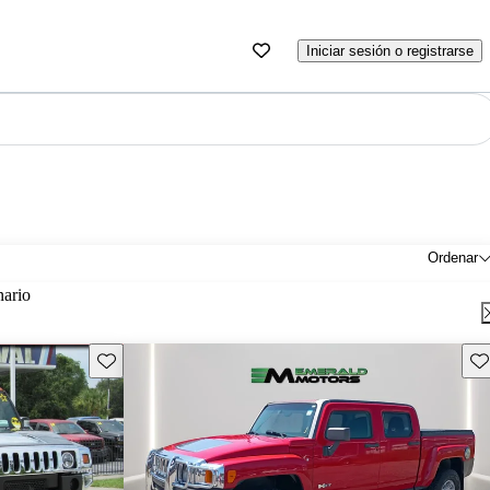
Iniciar sesión o registrarse
Ordenar
nario
Guarda este Aviso
Gu