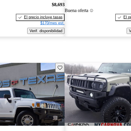
$8,693
Buena oferta
El precio incluye tasas
El p
$170/mes est.
Verif. disponibilidad
V
Guarda este Aviso