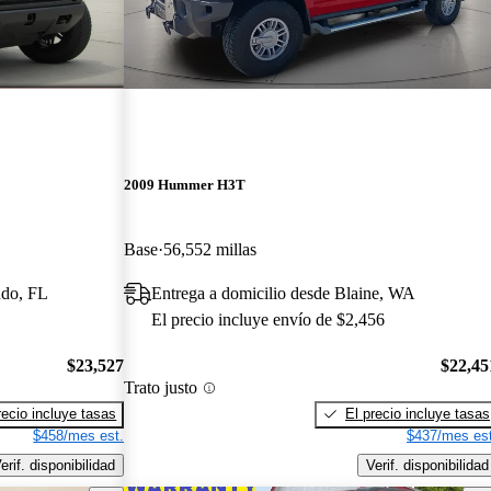
2009 Hummer H3T
Base
56,552 millas
ndo, FL
Entrega a domicilio desde Blaine, WA
El precio incluye envío de $2,456
$23,527
$22,45
Trato justo
recio incluye tasas
El precio incluye tasas
$458/mes est.
$437/mes est
erif. disponibilidad
Verif. disponibilidad