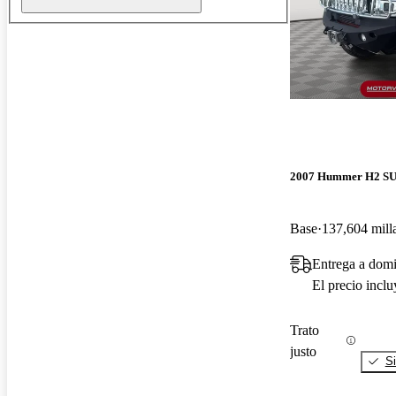
2007 Hummer H2 S
Base
137,604 mill
Entrega a domi
El precio incl
Trato
justo
Si