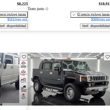
$8,223
$18,91
Trato justo
recio incluye tasas
El precio incluye tasas
$161/mes est.
$369/mes est
erif. disponibilidad
Verif. disponibilidad
Guarda este Aviso
Gu