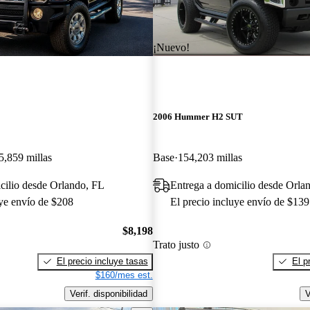
¡Nuevo!
2006 Hummer H2 SUT
5,859 millas
Base
154,203 millas
cilio desde Orlando, FL
Entrega a domicilio desde Orla
uye envío de $208
El precio incluye envío de $139
$8,198
Trato justo
El precio incluye tasas
El p
$160/mes est.
Verif. disponibilidad
V