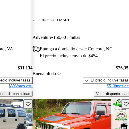
2008 Hummer H2 SUT
Adventure
150,601 millas
ord, VA
Entrega a domicilio desde Concord, NC
El precio incluye envío de $454
$31,134
$26,35
Buena oferta
recio incluye tasas
El precio incluye tasas
$606/mes est.
$513/mes est
erif. disponibilidad
Verif. disponibilidad
Guarda este Aviso
Gu