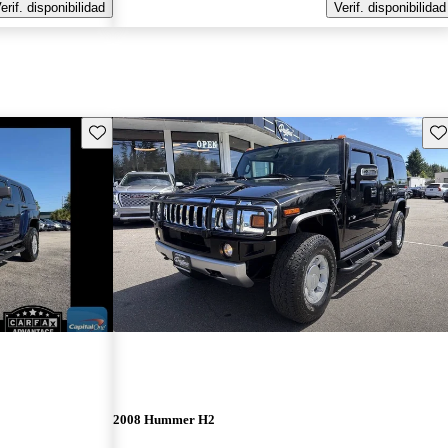
erif. disponibilidad
Verif. disponibilidad
Guarda este Aviso
Gu
2008 Hummer H2