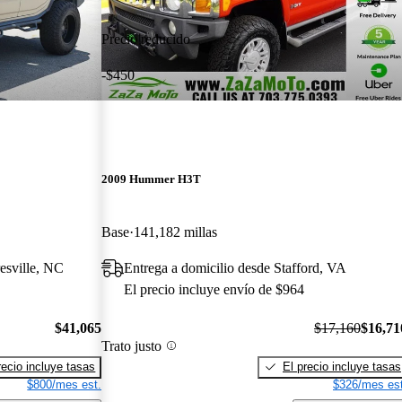
Precio reducido
-$450
2009 Hummer H3T
Base
141,182 millas
esville, NC
Entrega a domicilio desde Stafford, VA
El precio incluye envío de $964
$41,065
$17,160
$16,71
Trato justo
recio incluye tasas
El precio incluye tasas
$800/mes est.
$326/mes est