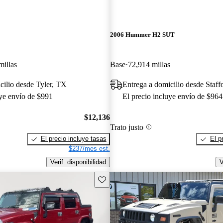
2006 Hummer H2 SUT
millas
Base
72,914 millas
cilio desde Tyler, TX
Entrega a domicilio desde Staff
uye envío de $991
El precio incluye envío de $964
$12,136
Trato justo
El precio incluye tasas
El p
$237/mes est.
Verif. disponibilidad
V
Guarda este Aviso