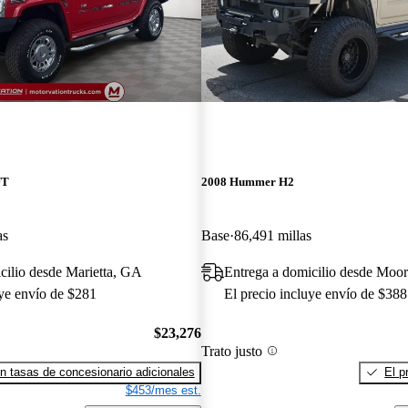
UT
2008 Hummer H2
as
Base
86,491 millas
cilio desde Marietta, GA
Entrega a domicilio desde Moor
uye envío de $281
El precio incluye envío de $388
$23,276
Trato justo
n tasas de concesionario adicionales
El p
$453/mes est.