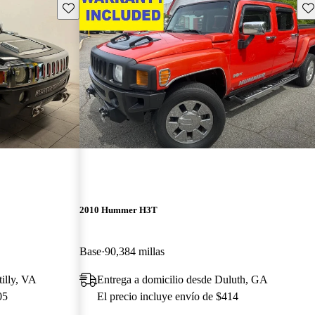
Guarda este Aviso
Gu
2010 Hummer H3T
Base
90,384 millas
illy, VA
Entrega a domicilio desde Duluth, GA
05
El precio incluye envío de $414