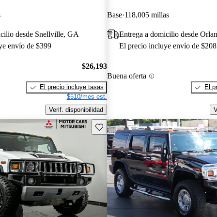
s
Base
118,005 millas
cilio desde Snellville, GA
Entrega a domicilio desde Orla
uye envío de $399
El precio incluye envío de $208
$26,193
Buena oferta
El precio incluye tasas
El p
$510/mes est.
Verif. disponibilidad
V
Guarda este Aviso