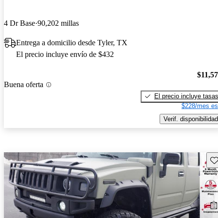
4 Dr Base
90,202 millas
Entrega a domicilio desde Tyler, TX
El precio incluye envío de $432
$11,5
Buena oferta
El precio incluye tasa
$228/mes es
Verif. disponibilidad
Gu