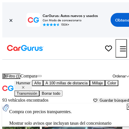
CarGurus: Autos nuevos y usados
Obtene
Con Modo de concesionario
150K+
Autos Hummer usados en venta cerca de
Joplin, MO
Compara
Filtro (1)
Ordenar
Hummer
Año
A 100 millas de distancia
Millaje
Color
Transmisión
Borrar todo
93 vehículos encontrados
Guardar búsque
Compra con precios transparentes.
Mostrar solo avisos que incluyan tasas del concesionario