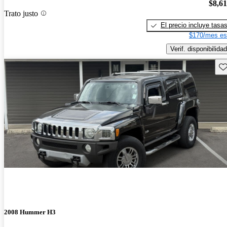
$8,6
Trato justo
El precio incluye tasa
$170/mes es
Verif. disponibilidad
Gu
2008 Hummer H3