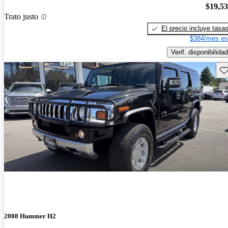
$19,5
Trato justo
El precio incluye tasa
$384/mes es
Verif. disponibilidad
Gu
2008 Hummer H2