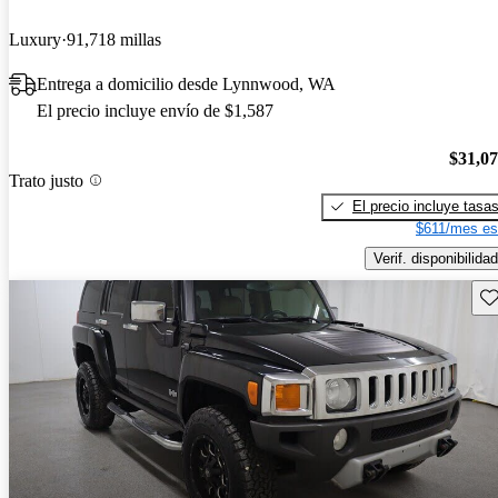
Luxury
91,718 millas
Entrega a domicilio desde Lynnwood, WA
El precio incluye envío de $1,587
$31,0
Trato justo
El precio incluye tasa
$611/mes es
Verif. disponibilidad
Gu