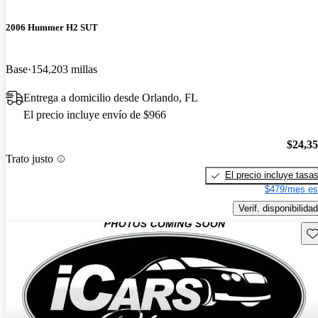
2006 Hummer H2 SUT
Base
154,203 millas
Entrega a domicilio desde Orlando, FL
El precio incluye envío de $966
$24,3
Trato justo
El precio incluye tasa
$479/mes es
Verif. disponibilidad
Gu