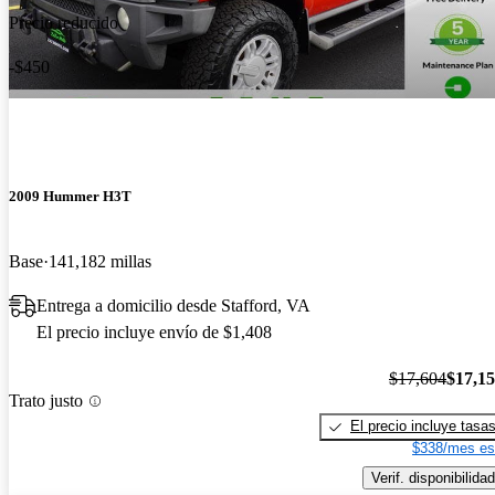
Precio reducido
-$450
2009 Hummer H3T
Base
141,182 millas
Entrega a domicilio desde Stafford, VA
El precio incluye envío de $1,408
$17,604
$17,1
Trato justo
El precio incluye tasa
$338/mes es
Verif. disponibilidad