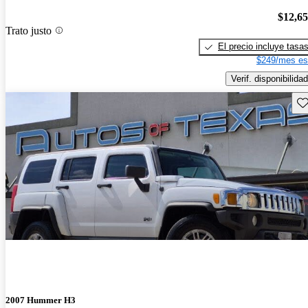
$12,6
Trato justo
El precio incluye tasa
$249/mes es
Verif. disponibilidad
Gu
2007 Hummer H3