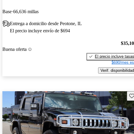
Base
66,636 millas
Entrega a domicilio desde Peotone, IL
El precio incluye envío de $694
$35,1
Buena oferta
El precio incluye tasa
$690/mes es
Verif. disponibilidad
Gu