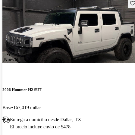
Gu
¡Nuevo!
2006 Hummer H2 SUT
Base
167,019 millas
Entrega a domicilio desde Dallas, TX
El precio incluye envío de $478