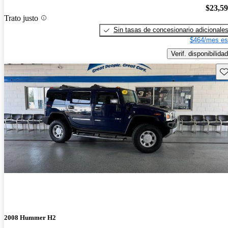
$23,5
Trato justo
Sin tasas de concesionario adicionale
$464/mes es
Verif. disponibilidad
Gu
2008 Hummer H2