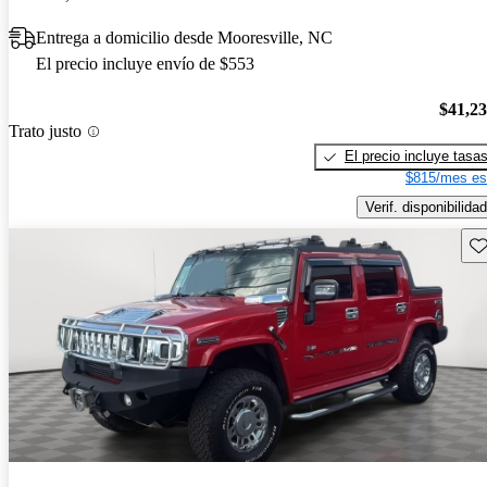
Entrega a domicilio desde Mooresville, NC
El precio incluye envío de $553
$41,2
Trato justo
El precio incluye tasa
$815/mes es
Verif. disponibilidad
Gu