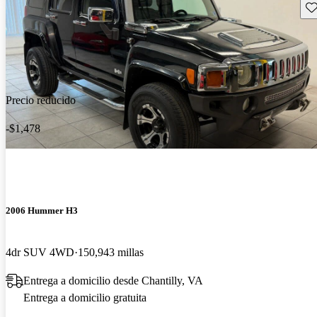
Gu
Precio reducido
-$1,478
2006 Hummer H3
4dr SUV 4WD
150,943 millas
Entrega a domicilio desde Chantilly, VA
Entrega a domicilio gratuita