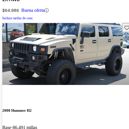
$64,986
Buena oferta
Incluye tarifas de conc.
Gu
2008 Hummer H2
Base
86,491 millas