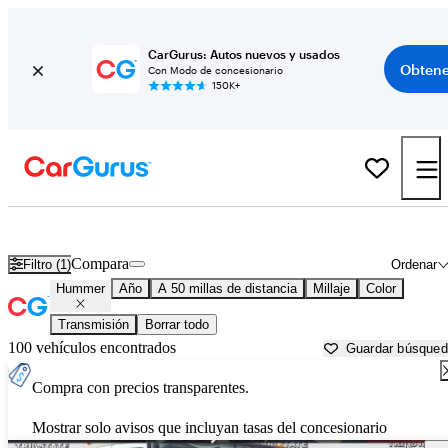
CarGurus: Autos nuevos y usados
Obtene
Con Modo de concesionario
150K+
Autos Hummer usados en venta cerca de
Holtsville, NY
Compara
Filtro (1)
Ordenar
Hummer
Año
A 50 millas de distancia
Millaje
Color
Transmisión
Borrar todo
100 vehículos encontrados
Guardar búsque
Compra con precios transparentes.
Mostrar solo avisos que incluyan tasas del concesionario