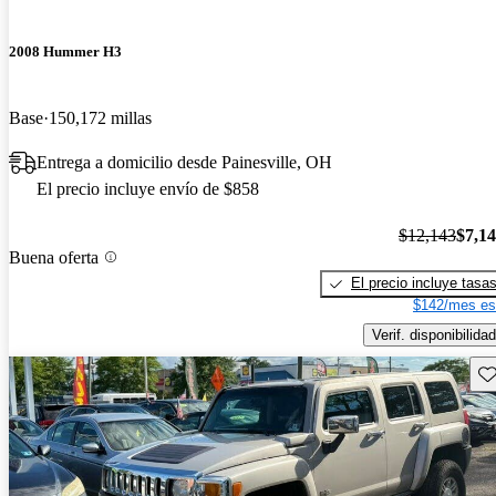
2008 Hummer H3
Base
150,172 millas
Entrega a domicilio desde Painesville, OH
El precio incluye envío de $858
$12,143
$7,1
Buena oferta
El precio incluye tasa
$142/mes es
Verif. disponibilidad
Gu