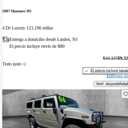
2007 Hummer H3
4 Dr Luxury
121,196 millas
Entrega a domicilio desde Linden, NJ
El precio incluye envío de $80
$10,325
$9,3
Trato justo
El precio incluye tasa
$185/mes es
Verif. disponibilidad
Gu