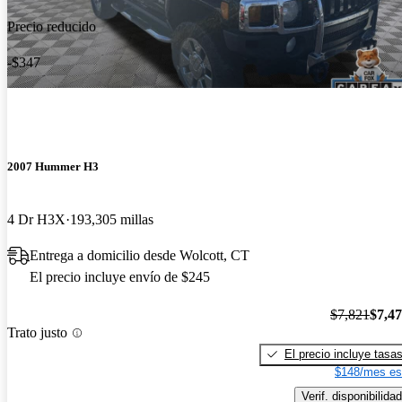
Precio reducido
-$347
2007 Hummer H3
4 Dr H3X
193,305 millas
Entrega a domicilio desde Wolcott, CT
El precio incluye envío de $245
$7,821
$7,4
Trato justo
El precio incluye tasa
$148/mes es
Verif. disponibilidad