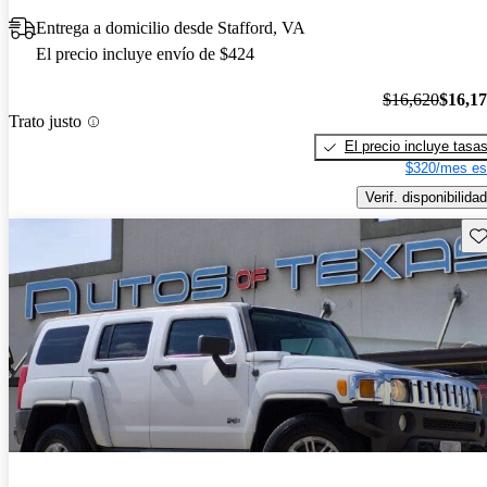
Entrega a domicilio desde Stafford, VA
El precio incluye envío de $424
$16,620
$16,1
Trato justo
El precio incluye tasa
$320/mes es
Verif. disponibilidad
Gu