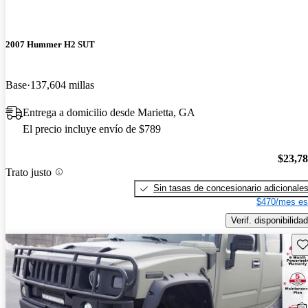
2007 Hummer H2 SUT
Base
137,604 millas
Entrega a domicilio desde Marietta, GA
El precio incluye envío de $789
$23,7
Trato justo
Sin tasas de concesionario adicionale
$470/mes es
Verif. disponibilidad
Gu