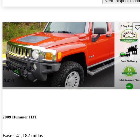
Verif. disponibilidad
Gu
Precio reducido
-$450
2009 Hummer H3T
Base
141,182 millas