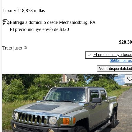
Luxury
118,878 millas
Entrega a domicilio desde Mechanicsburg, PA
El precio incluye envío de $320
$28,3
Trato justo
El precio incluye tasa
$560/mes es
Verif. disponibilidad
Gu