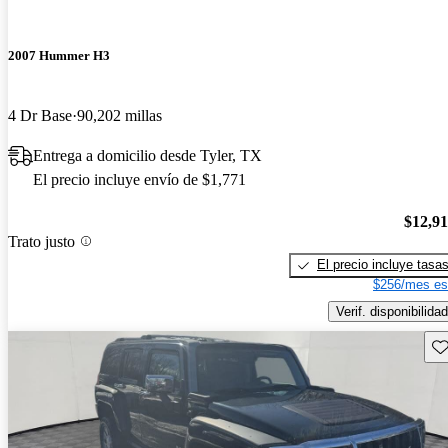
2007 Hummer H3
4 Dr Base
90,202 millas
Entrega a domicilio desde Tyler, TX
El precio incluye envío de $1,771
$12,9
Trato justo
El precio incluye tasa
$256/mes es
Verif. disponibilidad
Gu