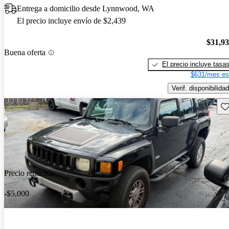
Entrega a domicilio desde Lynnwood, WA
El precio incluye envío de $2,439
$31,9
Buena oferta
El precio incluye tasa
$631/mes es
Verif. disponibilidad
Gu
Precio reducido
-$5,000