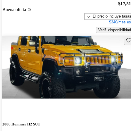
$17,5
Buena oferta
El precio incluye tasa
$346/mes es
Verif. disponibilidad
Gu
2006 Hummer H2 SUT