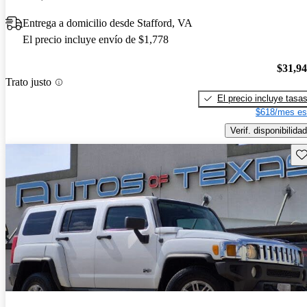
Entrega a domicilio desde Stafford, VA
El precio incluye envío de $1,778
$31,9
Trato justo
El precio incluye tasa
$618/mes es
Verif. disponibilidad
Gu