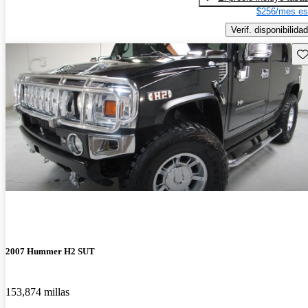
$256/mes es
Verif. disponibilidad
Gu
2007 Hummer H2 SUT
153,874 millas