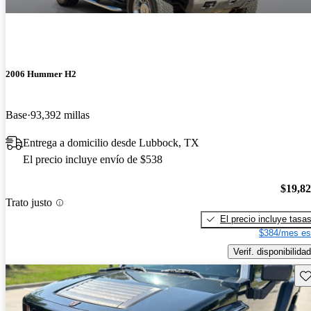
2006 Hummer H2
Base
93,392 millas
Entrega a domicilio desde Lubbock, TX
El precio incluye envío de $538
$19,8
Trato justo
El precio incluye tasa
$384/mes es
Verif. disponibilidad
Gu