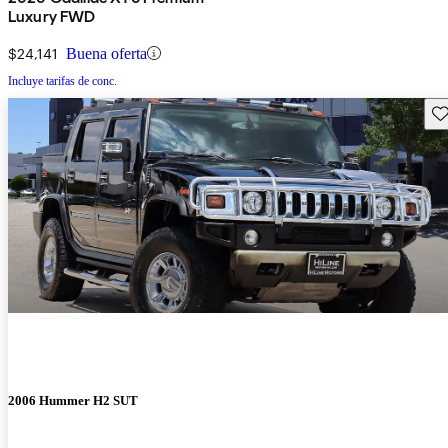
Luxury FWD
$24,141
Buena oferta
Incluye tarifas de conc.
Gu
2006 Hummer H2 SUT