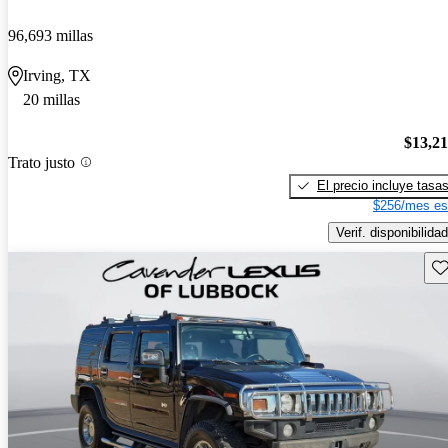
96,693 millas
Irving, TX
20 millas
$13,2
Trato justo
El precio incluye tasa
$256/mes es
Verif. disponibilidad
Gu