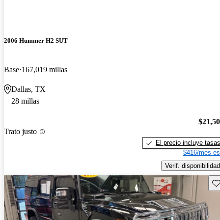
2006 Hummer H2 SUT
Base
167,019 millas
Dallas, TX
28 millas
$21,5
Trato justo
El precio incluye tasa
$416/mes es
Verif. disponibilidad
Gu