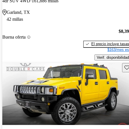
4dr SUV 4WD
161,886 millas
Garland, TX
42 millas
$8,3
Buena oferta
El precio incluye tasa
$163/mes es
Verif. disponibilidad
Gu