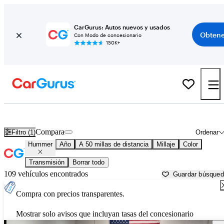
CarGurus: Autos nuevos y usados
Obtene
Con Modo de concesionario
150K+
Autos Hummer usados en venta cerca de
Fort Worth, TX
Compara
Filtro (1)
Ordenar
Hummer
Año
A 50 millas de distancia
Millaje
Color
Transmisión
Borrar todo
109 vehículos encontrados
Guardar búsque
Compra con precios transparentes.
Mostrar solo avisos que incluyan tasas del concesionario