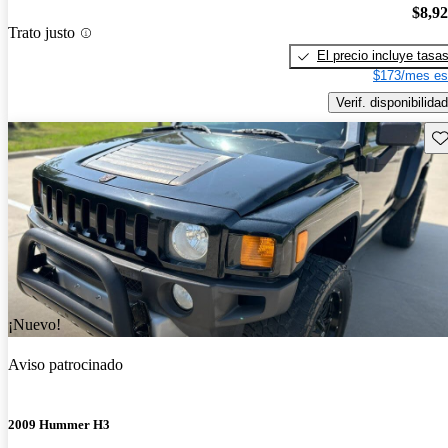
$8,9
Trato justo
El precio incluye tasa
$173/mes es
Verif. disponibilidad
Gu
¡Nuevo!
Aviso patrocinado
2009 Hummer H3