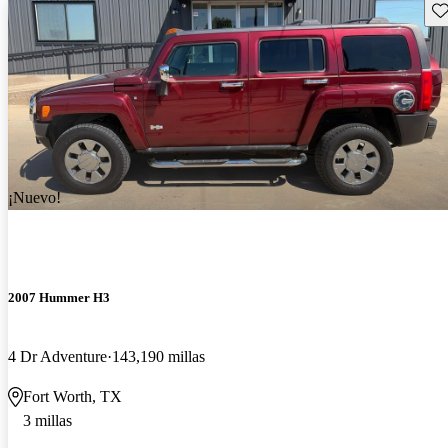
Gu
¡Nuevo!
2007 Hummer H3
4 Dr Adventure
143,190 millas
Fort Worth, TX
3 millas