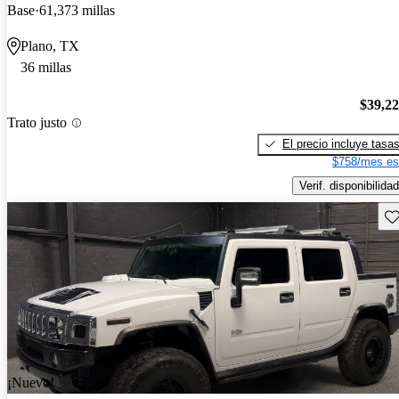
Base
61,373 millas
Plano, TX
36 millas
$39,2
Trato justo
El precio incluye tasa
$758/mes es
Verif. disponibilidad
Gu
¡Nuevo!