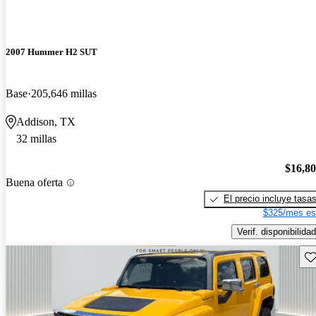
2007 Hummer H2 SUT
Base
205,646 millas
Addison, TX
32 millas
$16,8
Buena oferta
El precio incluye tasa
$325/mes es
Verif. disponibilidad
Gu