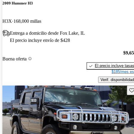
2009 Hummer H3
H3X
168,000 millas
Entrega a domicilio desde Fox Lake, IL
El precio incluye envío de $428
$9,6
Buena oferta
El precio incluye tasa
$185/mes es
Verif. disponibilidad
Gu