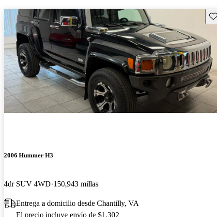
Gu
2006 Hummer H3
4dr SUV 4WD
150,943 millas
Entrega a domicilio desde Chantilly, VA
El precio incluye envío de $1,302