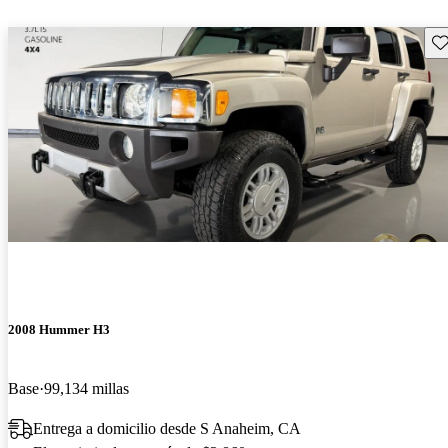
Gu
2008 Hummer H3
Base
99,134 millas
Entrega a domicilio desde S Anaheim, CA