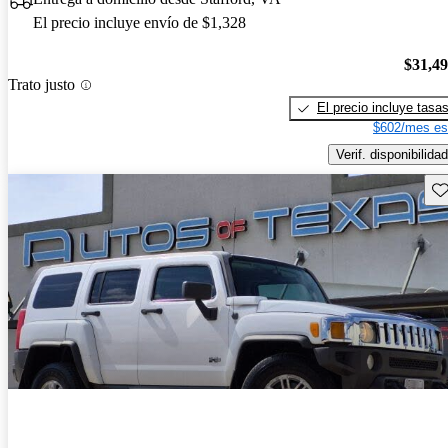
El precio incluye envío de $1,328
$31,4
Trato justo
El precio incluye tasa
$602/mes es
Verif. disponibilidad
Gu