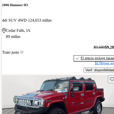
2006 Hummer H3
4dr SUV 4WD
124,653 millas
Cedar Falls, IA
89 millas
$9,680
$9,2
Trato justo
El precio incluye tasa
$178/mes es
Verif. disponibilidad
Gu