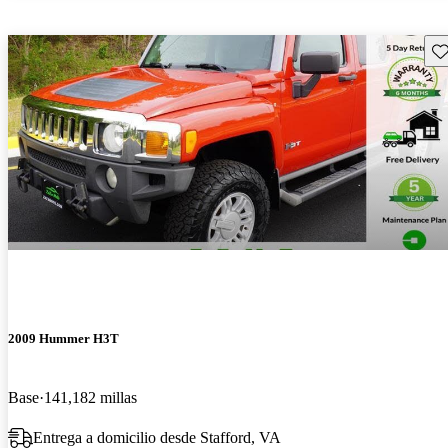
Gu
2009 Hummer H3T
Base
141,182 millas
Entrega a domicilio desde Stafford, VA