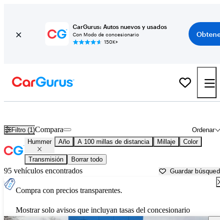
CarGurus: Autos nuevos y usados
Obtene
Con Modo de concesionario
150K+
Autos Hummer usados en venta cerca de
Des Moines, IA
Compara
Filtro (1)
Ordenar
Hummer
Año
A 100 millas de distancia
Millaje
Color
Transmisión
Borrar todo
95 vehículos encontrados
Guardar búsque
Compra con precios transparentes.
Mostrar solo avisos que incluyan tasas del concesionario