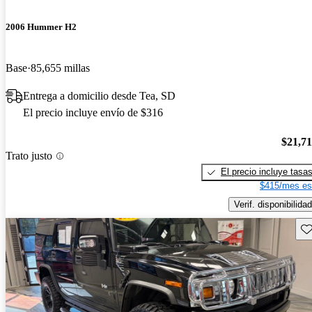
2006 Hummer H2
Base
85,655 millas
Entrega a domicilio desde Tea, SD
El precio incluye envío de $316
$21,7
Trato justo
El precio incluye tasa
$415/mes es
Verif. disponibilidad
Gu