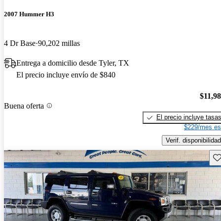
2007 Hummer H3
4 Dr Base
90,202 millas
Entrega a domicilio desde Tyler, TX
El precio incluye envío de $840
$11,9
Buena oferta
El precio incluye tasa
$229/mes es
Verif. disponibilidad
Gu