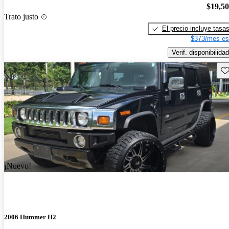
$19,5
Trato justo
El precio incluye tasa
$373/mes es
Verif. disponibilidad
Gu
¡Nuevo!
2006 Hummer H2