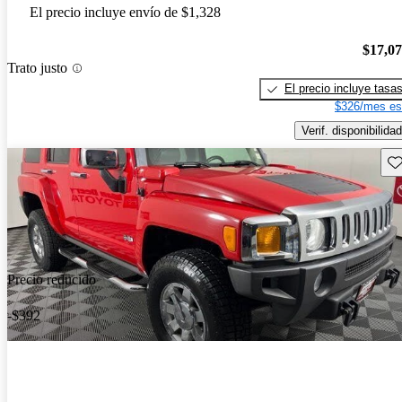
El precio incluye envío de $1,328
$17,0
Trato justo
El precio incluye tasa
$326/mes es
Verif. disponibilidad
Gu
Precio reducido
-$392