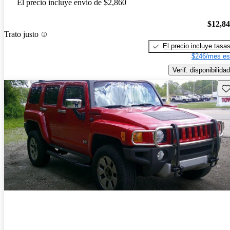
El precio incluye envío de $2,860
$12,8
Trato justo
El precio incluye tasa
$246/mes es
Verif. disponibilidad
Gu