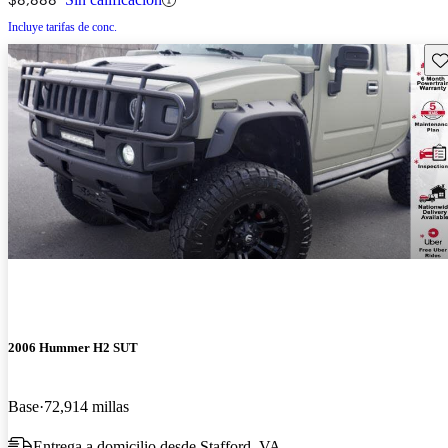
Incluye tarifas de conc.
Gu
2006 Hummer H2 SUT
Base
72,914 millas
Entrega a domicilio desde Stafford, VA