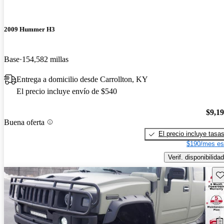
2009 Hummer H3
Base
154,582 millas
Entrega a domicilio desde Carrollton, KY
El precio incluye envío de $540
$9,1
Buena oferta
El precio incluye tasa
$190/mes es
Verif. disponibilidad
Gu