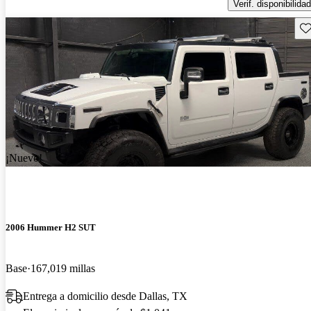
Verif. disponibilidad
Gu
¡Nuevo!
2006 Hummer H2 SUT
Base
167,019 millas
Entrega a domicilio desde Dallas, TX