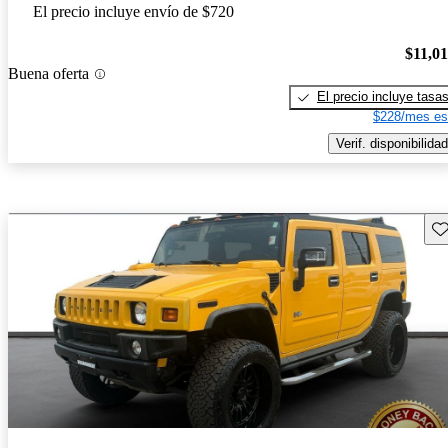
El precio incluye envío de $720
$11,0
Buena oferta
El precio incluye tasa
$228/mes es
Verif. disponibilidad
Gu