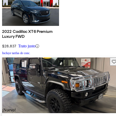
2022 Cadillac XT6 Premium
Luxury FWD
$28,837
Trato justo
Incluye tarifas de conc.
Gu
¡Nuevo!