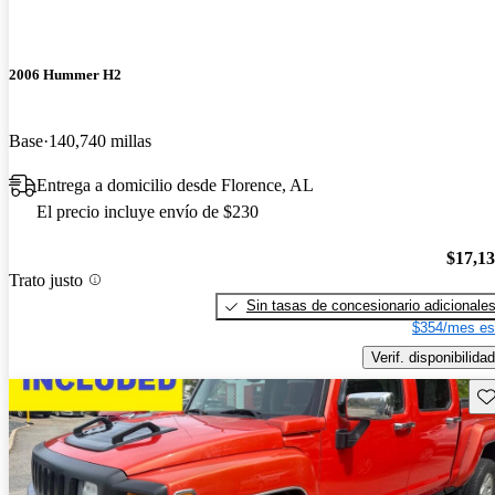
2006 Hummer H2
Base
140,740 millas
Entrega a domicilio desde Florence, AL
El precio incluye envío de $230
$17,1
Trato justo
Sin tasas de concesionario adicionale
$354/mes es
Verif. disponibilidad
Gu