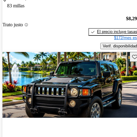
83 millas
$8,2
Trato justo
El precio incluye tasa
$172/mes es
Verif. disponibilidad
Gu