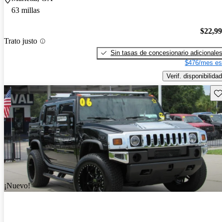
63 millas
$22,9
Trato justo
Sin tasas de concesionario adicionale
$476/mes es
Verif. disponibilidad
Gu
¡Nuevo!