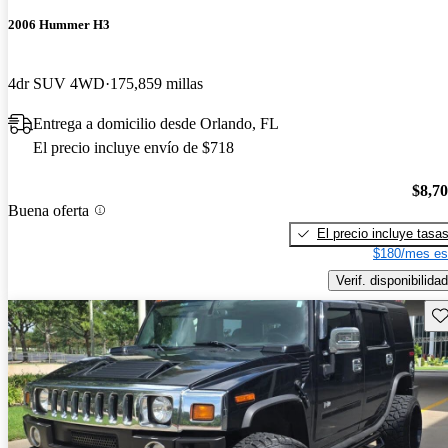
2006 Hummer H3
4dr SUV 4WD
175,859 millas
Entrega a domicilio desde Orlando, FL
El precio incluye envío de $718
$8,7
Buena oferta
El precio incluye tasa
$180/mes es
Verif. disponibilidad
Gu