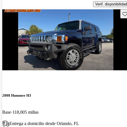
Verif. disponibilidad
Gu
2008 Hummer H3
Base
118,005 millas
Entrega a domicilio desde Orlando, FL