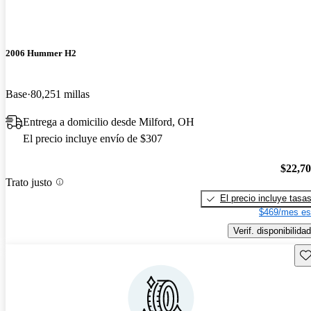
2006 Hummer H2
Base
80,251 millas
Entrega a domicilio desde Milford, OH
El precio incluye envío de $307
$22,7
Trato justo
El precio incluye tasa
$469/mes es
Verif. disponibilidad
Gu