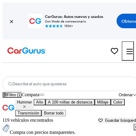
CarGurus: Autos nuevos y usados
Obtene
Con Modo de concesionario
150K+
Autos Hummer usados en venta cerca de
Dalton, GA
Describe el auto que quisieras
Compara
Filtro (1)
Ordenar
Hummer
Año
A 100 millas de distancia
Millaje
Color
Transmisión
Borrar todo
119 vehículos encontrados
Guardar búsque
Compra con precios transparentes.