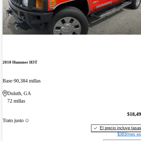
2010 Hummer H3T
Base
90,384 millas
Duluth, GA
72 millas
$18,4
Trato justo
El precio incluye tasa
$383/mes es