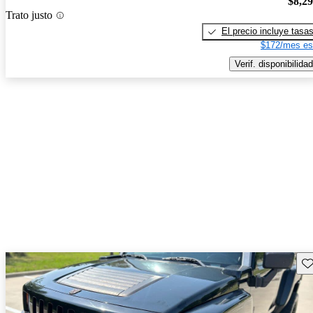
$8,2
Trato justo
El precio incluye tasa
$172/mes es
Verif. disponibilidad
Gu