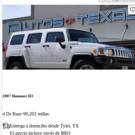
Gu
2007 Hummer H3
4 Dr Base
90,202 millas
Entrega a domicilio desde Tyler, TX
El precio incluye envío de $803