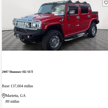
Gu
2007 Hummer H2 SUT
Base
137,604 millas
Marietta, GA
89 millas