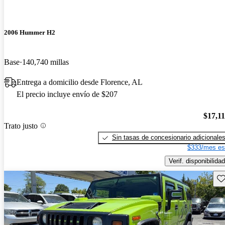
2006 Hummer H2
Base
140,740 millas
Entrega a domicilio desde Florence, AL
El precio incluye envío de $207
$17,1
Trato justo
Sin tasas de concesionario adicionale
$333/mes es
Verif. disponibilidad
Gu