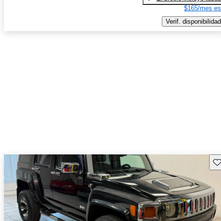
$165/mes es
Verif. disponibilidad
Gu