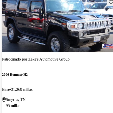
Gu
Patrocinado por
Zeke's Automotive Group
2006 Hummer H2
Base
31,269 millas
Smyrna, TN
95 millas