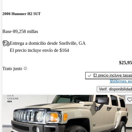
2006 Hummer H2 SUT
Base
89,258 millas
Entrega a domicilio desde Snellville, GA
El precio incluye envío de $164
$25,9
Trato justo
El precio incluye tasa
$506/mes es
Verif. disponibilidad
Gu