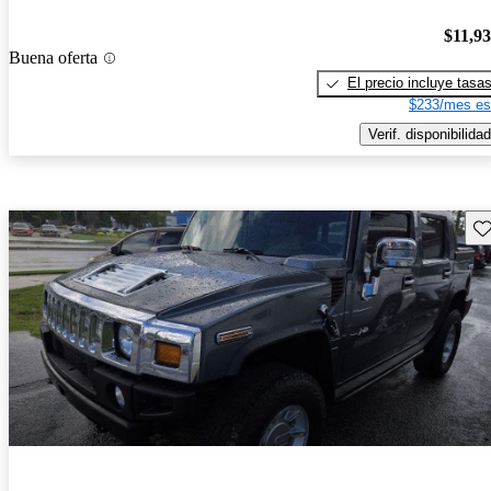
$11,9
Buena oferta
El precio incluye tasa
$233/mes es
Verif. disponibilidad
Gu