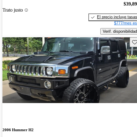
$39,8
Trato justo
El precio incluye tasa
$777/mes es
Verif. disponibilidad
Gu
2006 Hummer H2