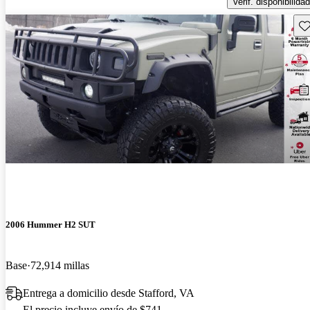
Verif. disponibilidad
Gu
2006 Hummer H2 SUT
Base
72,914 millas
Entrega a domicilio desde Stafford, VA
El precio incluye envío de $741