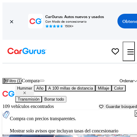
CarGurus: Autos nuevos y usados
Obtene
Con Modo de concesionario
150K+
Autos Hummer usados en venta cerca de
Chattanooga, TN
Compara
Filtro (1)
Ordenar
Hummer
Año
A 100 millas de distancia
Millaje
Color
Transmisión
Borrar todo
109 vehículos encontrados
Guardar búsque
Compra con precios transparentes.
Mostrar solo avisos que incluyan tasas del concesionario