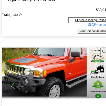
$30,9
Trato justo
El precio incluye tasa
$602/mes es
Verif. disponibilidad
Gu
Precio reducido
-$450