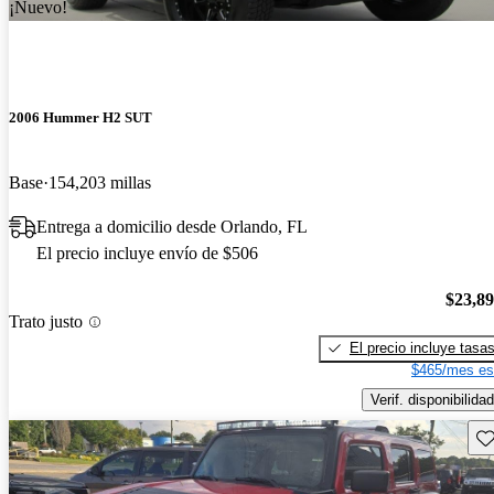
¡Nuevo!
2006 Hummer H2 SUT
Base
154,203 millas
Entrega a domicilio desde Orlando, FL
El precio incluye envío de $506
$23,8
Trato justo
El precio incluye tasa
$465/mes es
Verif. disponibilidad
Gu