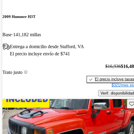
2009 Hummer H3T
Base
141,182 millas
Entrega a domicilio desde Stafford, VA
El precio incluye envío de $741
$16,936
$16,4
Trato justo
El precio incluye tasa
$321/mes es
Verif. disponibilidad
Gu