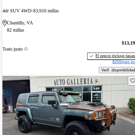
4dr SUV 4WD
83,910 millas
Chantilly, VA
82 millas
$13,1
Trato justo
El precio incluye tasa
$250/mes es
Verif. disponibilidad
Gu