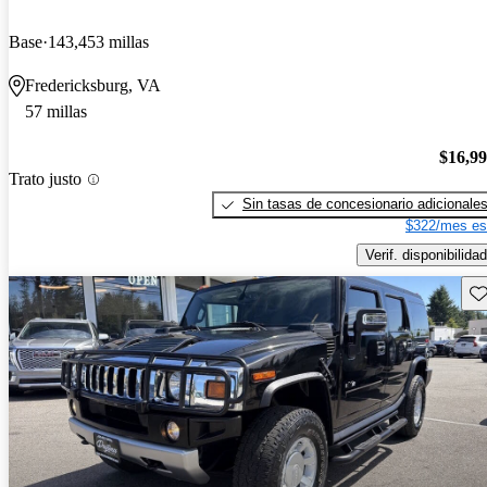
Base
143,453 millas
Fredericksburg, VA
57 millas
$16,9
Trato justo
Sin tasas de concesionario adicionale
$322/mes es
Verif. disponibilidad
Gu