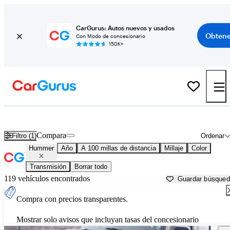
CarGurus: Autos nuevos y usados
Obtene
Con Modo de concesionario
150K+
Autos Hummer usados en venta cerca de
Charlottesville, VA
Compara
Filtro (1)
Ordenar
Hummer
Año
A 100 millas de distancia
Millaje
Color
Transmisión
Borrar todo
119 vehículos encontrados
Guardar búsque
Compra con precios transparentes.
Mostrar solo avisos que incluyan tasas del concesionario