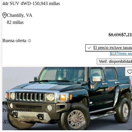
4dr SUV 4WD
150,943 millas
Chantilly, VA
82 millas
$8,696
$7,2
Buena oferta
El precio incluye tasa
$137/mes es
Verif. disponibilidad
Gu
Precio reducido
-$500