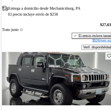
Entrega a domicilio desde Mechanicsburg, PA
El precio incluye envío de $258
$27,6
Trato justo
El precio incluye tasa
$524/mes es
Verif. disponibilidad
Gu