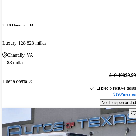
2008 Hummer H3
Luxury
128,828 millas
Chantilly, VA
83 millas
$10,498
$9,9
Buena oferta
El precio incluye tasa
$190/mes es
Verif. disponibilidad
Gu