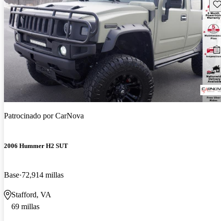
Gu
Patrocinado por
CarNova
2006 Hummer H2 SUT
Base
72,914 millas
Stafford, VA
69 millas