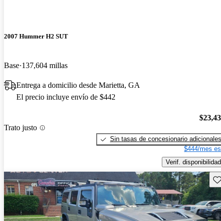
2007 Hummer H2 SUT
Base
137,604 millas
Entrega a domicilio desde Marietta, GA
El precio incluye envío de $442
$23,4
Trato justo
Sin tasas de concesionario adicionale
$444/mes es
Verif. disponibilidad
Gu