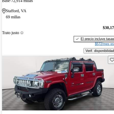
Base
72,914 millas
Stafford, VA
69 millas
$30,1
Trato justo
El precio incluye tasa
$572/mes es
Verif. disponibilidad
Gu