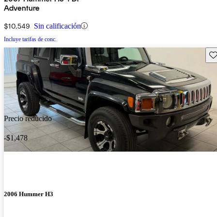
Adventure
$10,549
Sin calificación
Incluye tarifas de conc.
Gu
Precio reducido
-$1,478
2006 Hummer H3