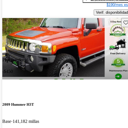
$190/mes es
Verif. disponibilidad
Gu
Precio reducido
-$450
2009 Hummer H3T
Base
141,182 millas