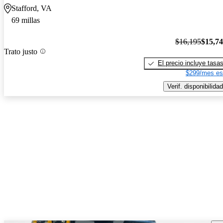
Stafford, VA
69 millas
$16,195
$15,7
Trato justo
El precio incluye tasa
$299/mes es
Verif. disponibilidad