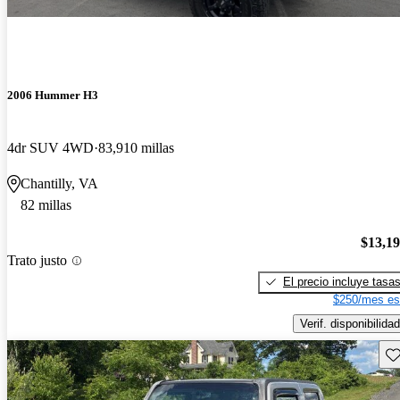
2006 Hummer H3
4dr SUV 4WD
83,910 millas
Chantilly, VA
82 millas
$13,1
Trato justo
El precio incluye tasa
$250/mes es
Verif. disponibilidad
Gu