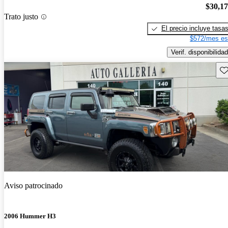
$30,1
Trato justo
El precio incluye tasa
$572/mes es
Verif. disponibilidad
Gu
Aviso patrocinado
2006 Hummer H3