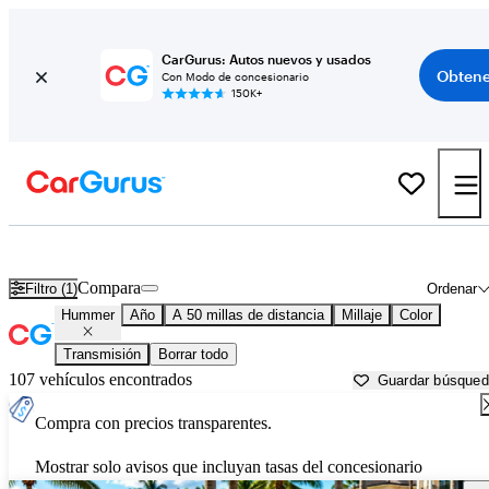
CarGurus: Autos nuevos y usados
Obtene
Con Modo de concesionario
150K+
Autos Hummer usados en venta cerca de
Birmingham, AL
Compara
Filtro (1)
Ordenar
Hummer
Año
A 50 millas de distancia
Millaje
Color
Transmisión
Borrar todo
107 vehículos encontrados
Guardar búsque
Compra con precios transparentes.
Mostrar solo avisos que incluyan tasas del concesionario