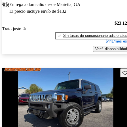
Entrega a domicilio desde Marietta, GA
El precio incluye envío de $132
$23,1
Trato justo
Sin tasas de concesionario adicionale
$441/mes es
Verif. disponibilidad
Gu