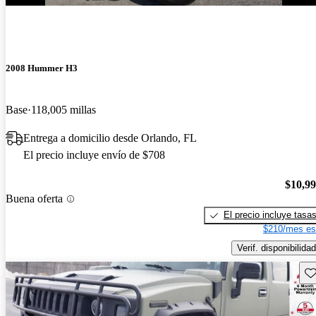
2008 Hummer H3
Base
118,005 millas
Entrega a domicilio desde Orlando, FL
El precio incluye envío de $708
$10,9
Buena oferta
El precio incluye tasa
$210/mes es
Verif. disponibilidad
Gu