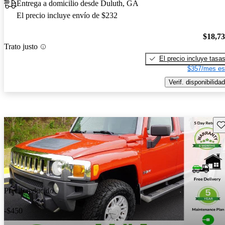
Entrega a domicilio desde Duluth, GA
El precio incluye envío de $232
$18,7
Trato justo
El precio incluye tasa
$357/mes es
Verif. disponibilidad
Gu
Precio reducido
-$450