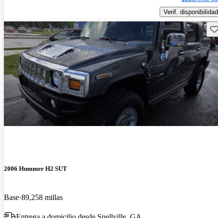
Verif. disponibilidad
Gu
2006 Hummer H2 SUT
Base
89,258 millas
Entrega a domicilio desde Snellville, GA