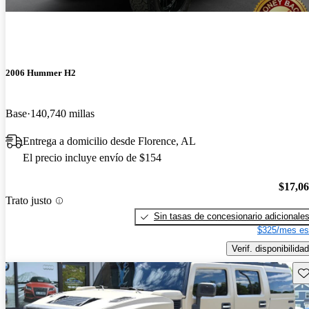
2006 Hummer H2
Base
140,740 millas
Entrega a domicilio desde Florence, AL
El precio incluye envío de $154
$17,0
Trato justo
Sin tasas de concesionario adicionale
$325/mes es
Verif. disponibilidad
Gu