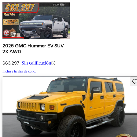
2025 GMC Hummer EV SUV
2X AWD
$63,297
Sin calificación
Incluye tarifas de conc.
Gu