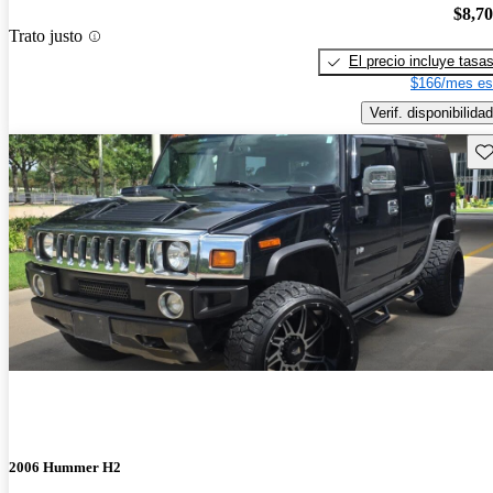
$8,7
Trato justo
El precio incluye tasa
$166/mes es
Verif. disponibilidad
Gu
2006 Hummer H2