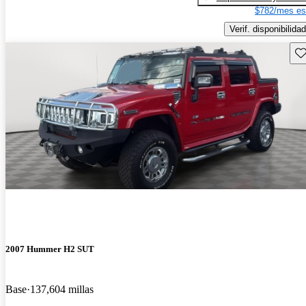
$782/mes es
Verif. disponibilidad
Gu
2007 Hummer H2 SUT
Base
137,604 millas