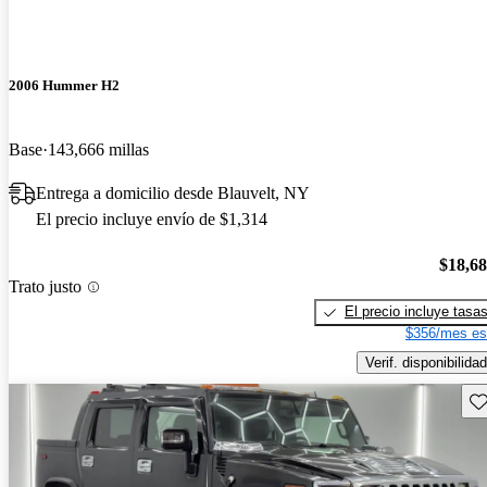
2006 Hummer H2
Base
143,666 millas
Entrega a domicilio desde Blauvelt, NY
El precio incluye envío de $1,314
$18,6
Trato justo
El precio incluye tasa
$356/mes es
Verif. disponibilidad
Gu