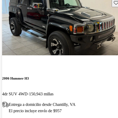
Gu
2006 Hummer H3
4dr SUV 4WD
150,943 millas
Entrega a domicilio desde Chantilly, VA
El precio incluye envío de $957