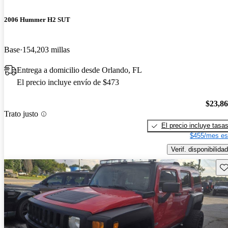
2006 Hummer H2 SUT
Base
154,203 millas
Entrega a domicilio desde Orlando, FL
El precio incluye envío de $473
$23,8
Trato justo
El precio incluye tasa
$455/mes es
Verif. disponibilidad
Gu