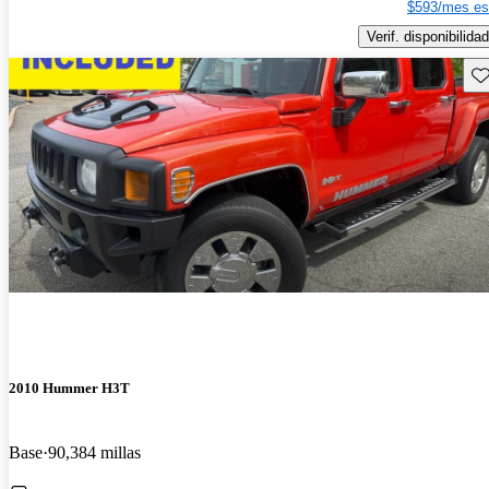
$593/mes es
Verif. disponibilidad
Gu
2010 Hummer H3T
Base
90,384 millas