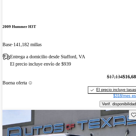
2009 Hummer H3T
Base
141,182 millas
Entrega a domicilio desde Stafford, VA
El precio incluye envío de $939
$17,134
$16,6
Buena oferta
El precio incluye tasa
$318/mes es
Verif. disponibilidad
Gu