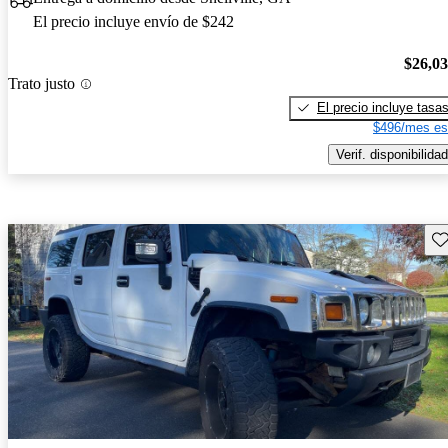
El precio incluye envío de $242
$26,0
Trato justo
El precio incluye tasa
$496/mes es
Verif. disponibilidad
Gu