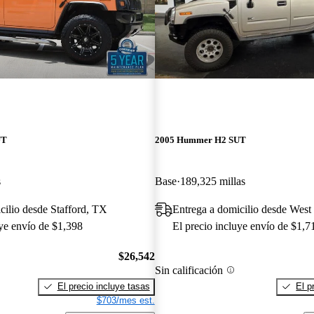
UT
2005 Hummer H2 SUT
s
Base
189,325 millas
cilio desde Stafford, TX
Entrega a domicilio desde Wes
uye envío de $1,398
El precio incluye envío de $1,7
$26,542
Sin calificación
El precio incluye tasas
El p
$703/mes est.