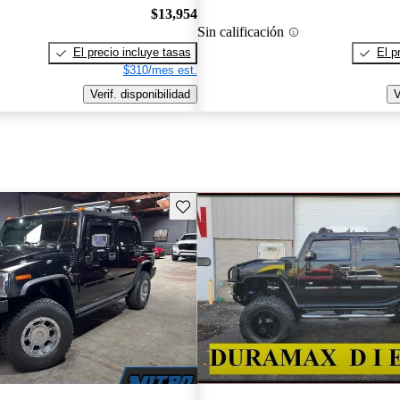
$13,954
Sin calificación
El precio incluye tasas
El p
$310/mes est.
Verif. disponibilidad
V
Guarda este Aviso