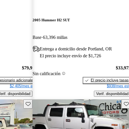
2005 Hummer H2 SUT
Base
63,396 millas
Entrega a domicilio desde Portland, OR
El precio incluye envío de $1,726
$79,975
$33,97
Sin calificación
esionario adicionales
El precio incluye tasas
$2,405/mes est.
$938/mes est
erif. disponibilidad
Verif. disponibilidad
Guarda este Aviso
Gu