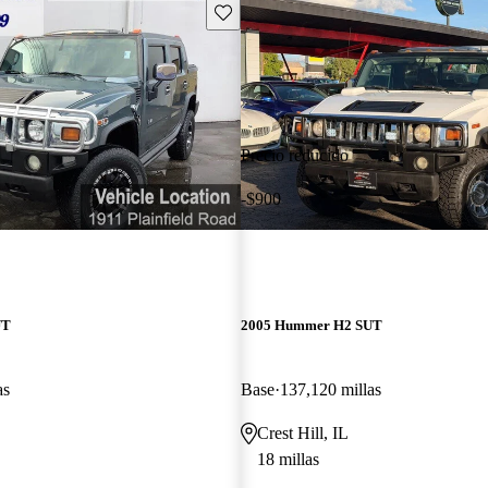
Guarda este Aviso
Precio reducido
-$900
UT
2005 Hummer H2 SUT
as
Base
137,120 millas
Crest Hill, IL
18 millas