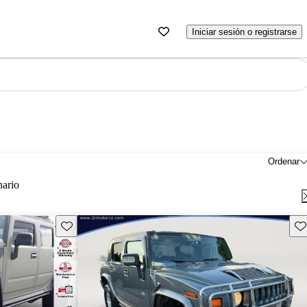
Iniciar sesión o registrarse
Ordenar
nario
Guarda este Aviso
Gu