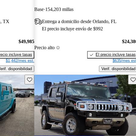
Base
154,203 millas
o, TX
Entrega a domicilio desde Orlando, FL
El precio incluye envío de $992
$49,985
$24,38
Precio alto
recio incluye tasas
El precio incluye tasas
$1,442/mes est.
$635/mes est
erif. disponibilidad
Verif. disponibilidad
Guarda este Aviso
Gu