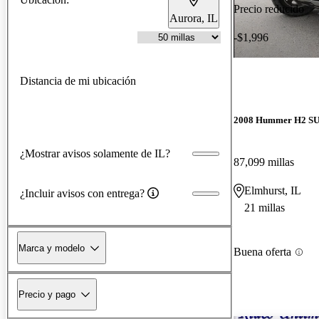
Precio reducido
Aurora, IL
-$1,996
Distancia de mi ubicación
2008 Hummer H2 S
¿Mostrar avisos solamente de IL?
87,099 millas
Elmhurst, IL
¿Incluir avisos con entrega?
21 millas
Marca y modelo
Buena oferta
Precio y pago