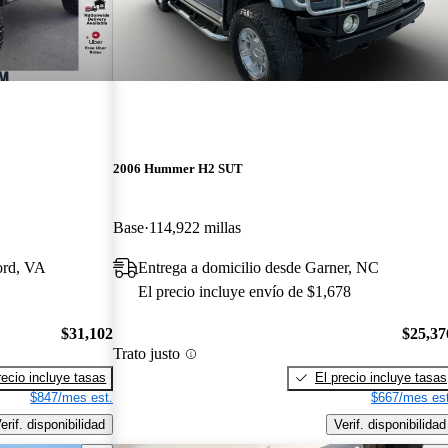
2006 Hummer H2 SUT
Base
114,922 millas
ord, VA
Entrega a domicilio desde Garner, NC
El precio incluye envío de $1,678
$31,102
$25,37
Trato justo
recio incluye tasas
El precio incluye tasas
$847/mes est.
$667/mes est
erif. disponibilidad
Verif. disponibilidad