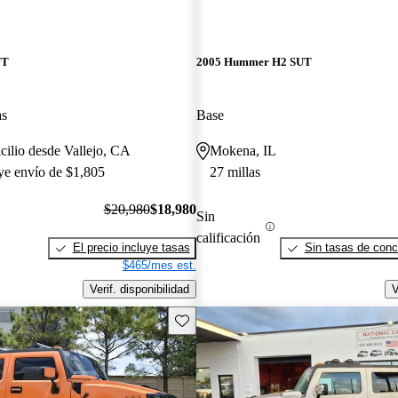
UT
2005 Hummer H2 SUT
as
Base
cilio desde Vallejo, CA
Mokena, IL
uye envío de $1,805
27 millas
$20,980
$18,980
Sin
calificación
El precio incluye tasas
Sin tasas de conc
$465/mes est.
Verif. disponibilidad
V
Guarda este Aviso