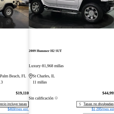
2009 Hummer H2 SUT
Luxury
81,968 millas
t Palm Beach, FL
St Charles, IL
13
11 millas
$19,110
$44,99
Sin calificación
recio incluye tasas
Tasas no divulgadas
$469/mes est.
$1,295/mes est