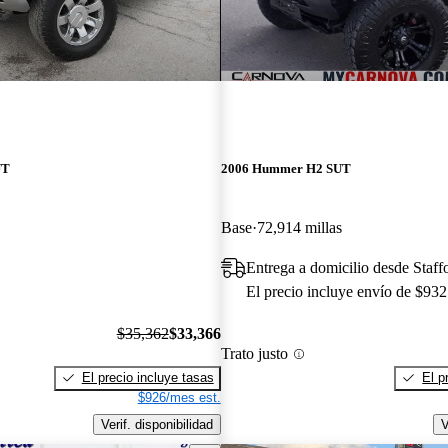
UT
2006 Hummer H2 SUT
Base
72,914 millas
Entrega a domicilio desde Staff
El precio incluye envío de $932
$35,362
$33,366
Trato justo
El precio incluye tasas
El p
$926/mes est.
Verif. disponibilidad
V