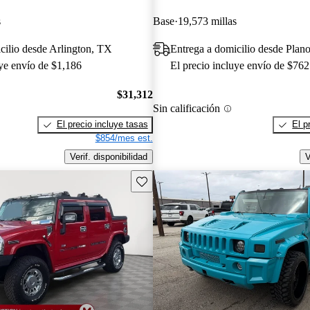
s
Base
19,573 millas
cilio desde Arlington, TX
Entrega a domicilio desde Plan
uye envío de $1,186
El precio incluye envío de $762
$31,312
Sin calificación
El precio incluye tasas
El p
$854/mes est.
Verif. disponibilidad
V
Guarda este Aviso