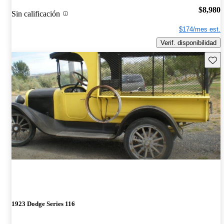
$8,980
Sin calificación
$174/mes est.
Verif. disponibilidad
Guard
1923 Dodge Series 116