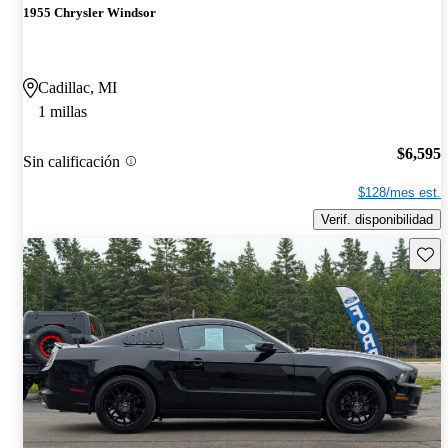
1955 Chrysler Windsor
Cadillac, MI
1 millas
$6,595
Sin calificación
$128/mes est.
Verif. disponibilidad
Guard