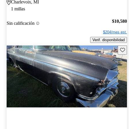
Charlevoix, MI
1 millas
$10,580
Sin calificación
$204/mes est.
Verif. disponibilidad
Guard