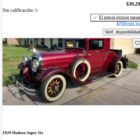
$39,2
Sin calificación
El precio incluye tasa
$758/mes es
Verif. disponibilidad
Gu
1929 Hudson Super Six