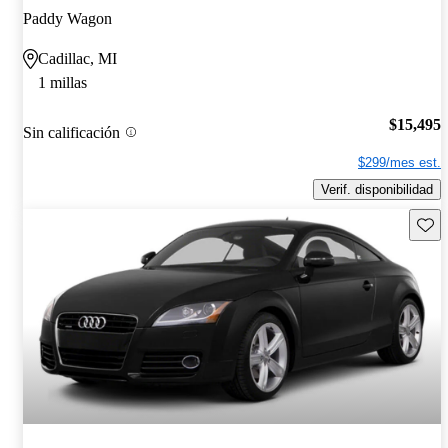
Paddy Wagon
Cadillac, MI
1 millas
$15,495
Sin calificación
$299/mes est.
Verif. disponibilidad
Guard