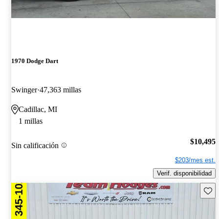
1970 Dodge Dart
Swinger
47,363 millas
Cadillac, MI
1 millas
$10,495
Sin calificación
$203/mes est.
Verif. disponibilidad
Guard