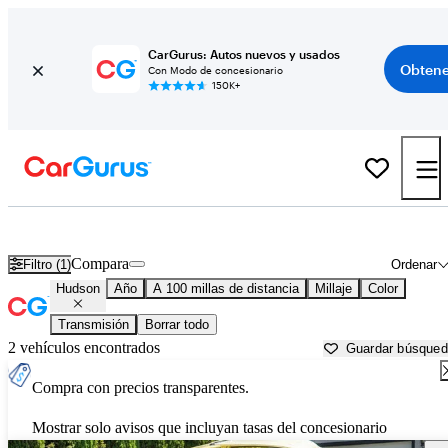
CarGurus: Autos nuevos y usados
Obtene
Con Modo de concesionario
150K+
Autos Hudson usados en venta cerca de Traverse City, MI
Compara
Filtro (1)
Ordenar
Hudson
Año
A 100 millas de distancia
Millaje
Color
Transmisión
Borrar todo
2 vehículos encontrados
Guardar búsque
Compra con precios transparentes.
Mostrar solo avisos que incluyan tasas del concesionario