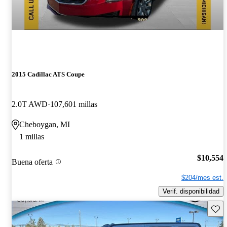
2015 Cadillac ATS Coupe
2.0T AWD
107,601 millas
Cheboygan, MI
1 millas
$10,554
Buena oferta
$204/mes est.
Verif. disponibilidad
Guard