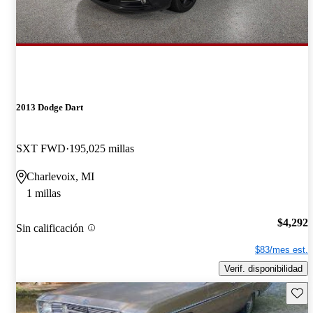
2013 Dodge Dart
SXT FWD
195,025 millas
Charlevoix, MI
1 millas
$4,292
Sin calificación
$83/mes est.
Verif. disponibilidad
Guard