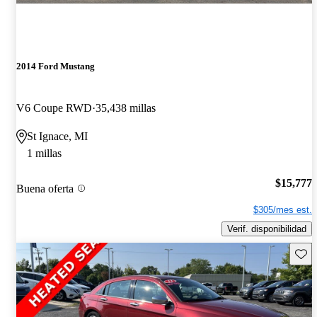
2014 Ford Mustang
V6 Coupe RWD
35,438 millas
St Ignace, MI
1 millas
$15,777
Buena oferta
$305/mes est.
Verif. disponibilidad
Guard