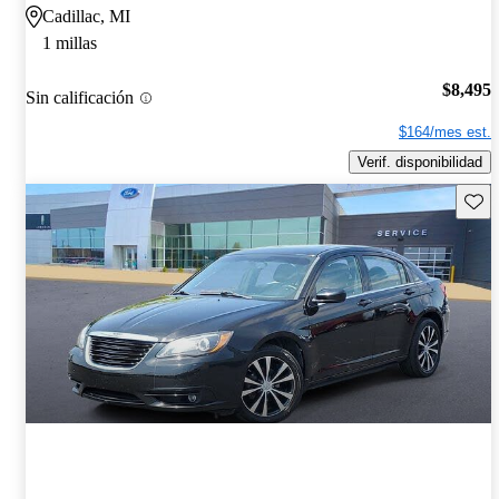
Cadillac, MI
1 millas
$8,495
Sin calificación
$164/mes est.
Verif. disponibilidad
Guard