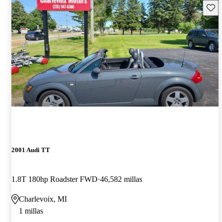
Guard
2001 Audi TT
1.8T 180hp Roadster FWD
46,582 millas
Charlevoix, MI
1 millas