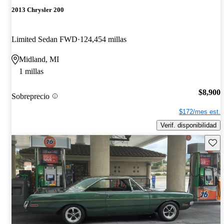
2013 Chrysler 200
Limited Sedan FWD
124,454 millas
Midland, MI
1 millas
$8,900
Sobreprecio
$172/mes est.
Verif. disponibilidad
Guard