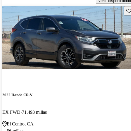
Verif. disponibilidad
Gu
2022 Honda CR-V
EX FWD
71,493 millas
El Centro, CA
56 millas