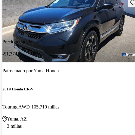
Gu
Precio reducido
-$1,374
Patrocinado por
Yuma Honda
2019 Honda CR-V
Touring AWD
105,710 millas
Yuma, AZ
3 millas