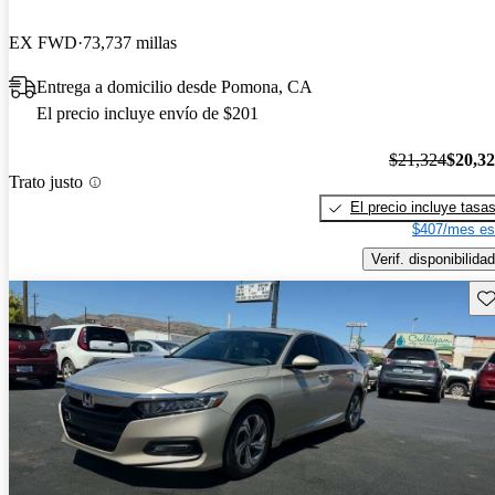
EX FWD
73,737 millas
Entrega a domicilio desde Pomona, CA
El precio incluye envío de $201
$21,324
$20,3
Trato justo
El precio incluye tasa
$407/mes es
Verif. disponibilidad
Gu