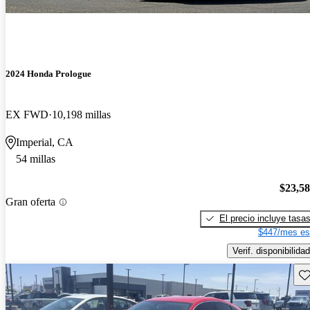
2024 Honda Prologue
EX FWD
10,198 millas
Imperial, CA
54 millas
$23,5
Gran oferta
El precio incluye tasa
$447/mes es
Verif. disponibilidad
Gu