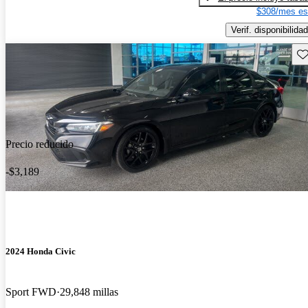
$308/mes es
Verif. disponibilidad
Gu
Precio reducido
-$3,189
2024 Honda Civic
Sport FWD
29,848 millas