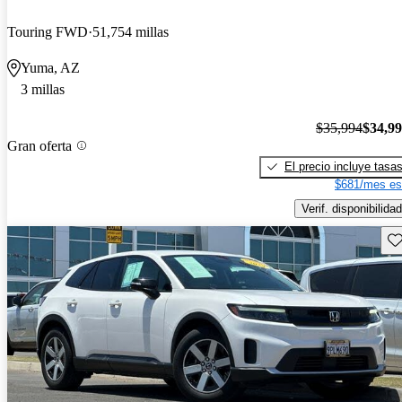
Touring FWD
51,754 millas
Yuma, AZ
3 millas
$35,994
$34,9
Gran oferta
El precio incluye tasa
$681/mes es
Verif. disponibilidad
Gu