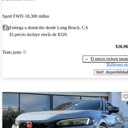
Sport FWD
18,300 millas
Entrega a domicilio desde Long Beach, CA
El precio incluye envío de $326
$26,9
Trato justo
El precio incluye tasa
$526/mes es
Verif. disponibilidad
Gu