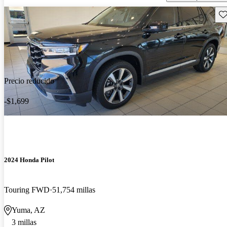
Gu
Precio reducido
-$1,699
2024 Honda Pilot
Touring FWD
51,754 millas
Yuma, AZ
3 millas