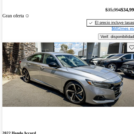
$35,994
$34,9
Gran oferta
El precio incluye tasa
$681/mes es
Verif. disponibilidad
Gu
2022 Honda Accord