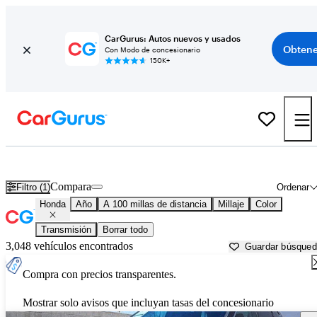
CarGurus: Autos nuevos y usados
Obtene
Con Modo de concesionario
150K+
Autos Honda usados en venta cerca de
Yuma, AZ
Compara
Filtro (1)
Ordenar
Honda
Año
A 100 millas de distancia
Millaje
Color
Transmisión
Borrar todo
3,048 vehículos encontrados
Guardar búsque
Compra con precios transparentes.
Mostrar solo avisos que incluyan tasas del concesionario