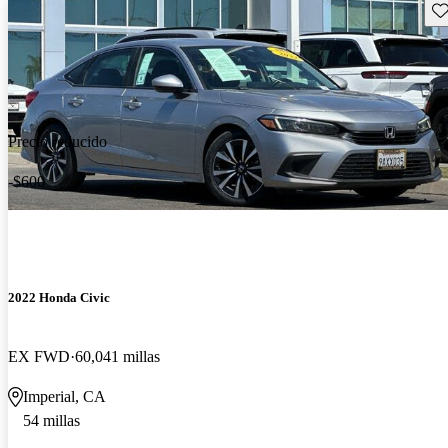
Gu
Precio reducido
-$600
2022 Honda Civic
EX FWD
60,041 millas
Imperial, CA
54 millas