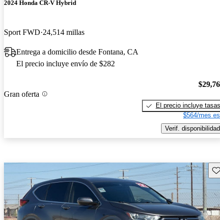
2024 Honda CR-V Hybrid
Sport FWD
24,514 millas
Entrega a domicilio desde Fontana, CA
El precio incluye envío de $282
$29,7
Gran oferta
El precio incluye tasa
$564/mes es
Verif. disponibilidad
Gu