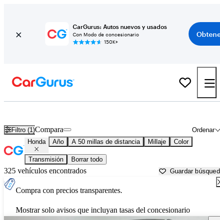
CarGurus: Autos nuevos y usados
Obtene
Con Modo de concesionario
150K+
Autos Honda usados en venta cerca de
Tulsa, OK
Compara
Filtro (1)
Ordenar
Honda
Año
A 50 millas de distancia
Millaje
Color
Transmisión
Borrar todo
325 vehículos encontrados
Guardar búsque
Compra con precios transparentes.
Mostrar solo avisos que incluyan tasas del concesionario