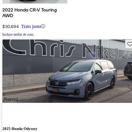
2022 Honda CR-V Touring
AWD
$30,694
Trato justo
Incluye tarifas de conc.
Gu
¡Nuevo!
2025 Honda Odyssey