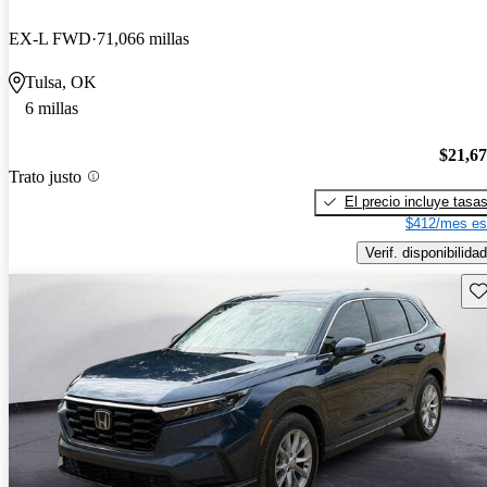
EX-L FWD
71,066 millas
Tulsa, OK
6 millas
$21,6
Trato justo
El precio incluye tasa
$412/mes es
Verif. disponibilidad
Gu