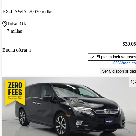
EX-L AWD
35,970 millas
Tulsa, OK
7 millas
$30,0
Buena oferta
El precio incluye tasa
$566/mes es
Verif. disponibilidad
Gu