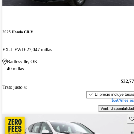
2025 Honda CR-V
EX-L FWD
27,047 millas
Bartlesville, OK
40 millas
$32,7
Trato justo
El precio incluye tasa
$597/mes es
Verif. disponibilidad
Gu