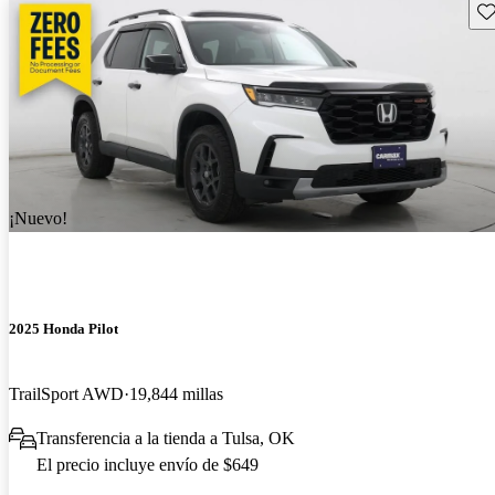
Gu
¡Nuevo!
2025 Honda Pilot
TrailSport AWD
19,844 millas
Transferencia a la tienda a Tulsa, OK
El precio incluye envío de $649