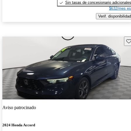
Sin tasas de concesionario adicionale
$632/mes es
Verif. disponibilidad
Gu
Aviso patrocinado
2024 Honda Accord