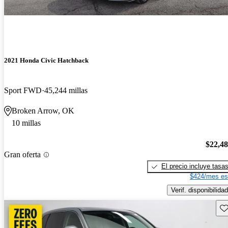
2021 Honda Civic Hatchback
Sport FWD
45,244 millas
Broken Arrow, OK
10 millas
$22,4
Gran oferta
El precio incluye tasa
$424/mes es
Verif. disponibilidad
Gu