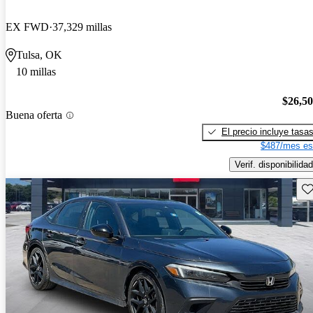
EX FWD
37,329 millas
Tulsa, OK
10 millas
$26,5
Buena oferta
El precio incluye tasa
$487/mes es
Verif. disponibilidad
Gu