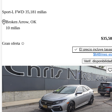
Sport-L FWD
35,181 millas
Broken Arrow, OK
10 millas
$35,5
Gran oferta
El precio incluye tasa
$648/mes es
Verif. disponibilidad
Gu