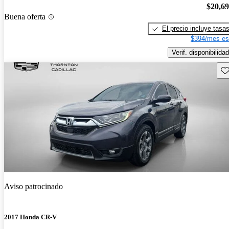
$20,6
Buena oferta
El precio incluye tasa
$394/mes es
Verif. disponibilidad
Gu
Aviso patrocinado
2017 Honda CR-V