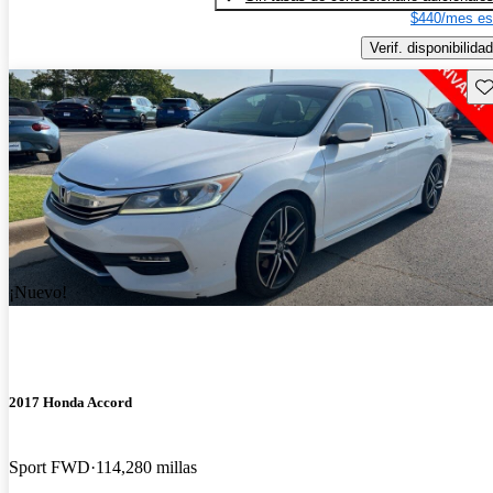
$440/mes es
Verif. disponibilidad
Gu
¡Nuevo!
2017 Honda Accord
Sport FWD
114,280 millas