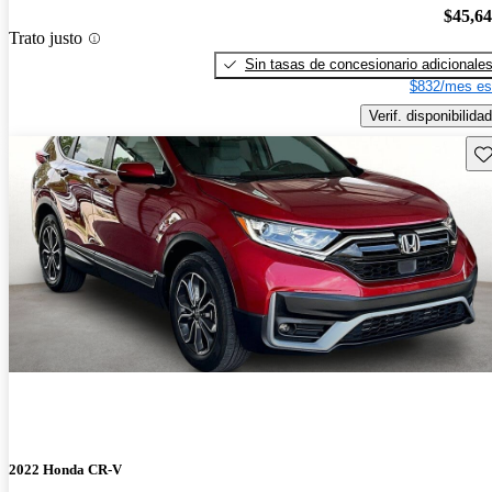
$45,6
Trato justo
Sin tasas de concesionario adicionale
$832/mes es
Verif. disponibilidad
Gu
2022 Honda CR-V