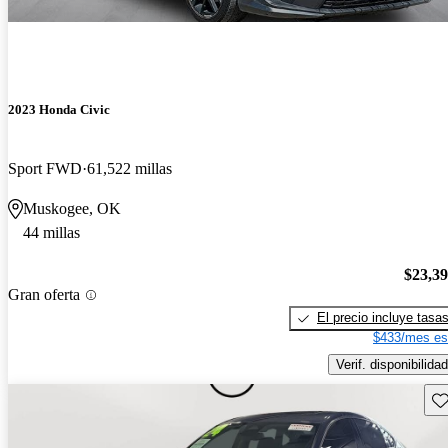
2023 Honda Civic
Sport FWD
61,522 millas
Muskogee, OK
44 millas
$23,3
Gran oferta
El precio incluye tasa
$433/mes es
Verif. disponibilidad
Gu