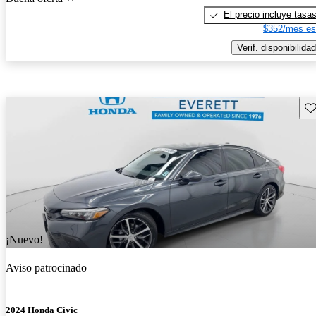
El precio incluye tasa
$352/mes es
Verif. disponibilidad
Gu
¡Nuevo!
Aviso patrocinado
2024 Honda Civic