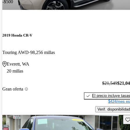
-$500
2019 Honda CR-V
Touring AWD
98,256 millas
Everett, WA
20 millas
$21,549
$21,0
Gran oferta
El precio incluye tasa
$424/mes es
Verif. disponibilidad
Gu