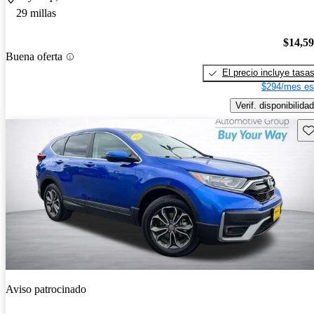
29 millas
$14,5
Buena oferta
El precio incluye tasa
$294/mes es
Verif. disponibilidad
Gu
Aviso patrocinado