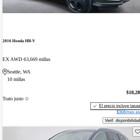
2016 Honda HR-V
EX AWD
63,669 millas
Seattle, WA
10 millas
$18,2
Trato justo
El precio incluye tasa
$368/mes es
Verif. disponibilidad
Gu