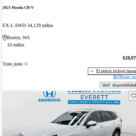
2021 Honda CR-V
EX-L AWD
34,129 millas
Burien, WA
10 millas
$28,9
Trato justo
El precio incluye tasa
$578/mes es
Verif. disponibilidad
Gu