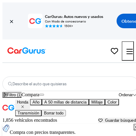
CarGurus: Autos nuevos y usados
Obtene
Con Modo de concesionario
150K+
Autos Honda usados en venta cerca de
Seattle, WA
Describe el auto que quisieras
Compara
Filtro (1)
Ordenar
Honda
Año
A 50 millas de distancia
Millaje
Color
Transmisión
Borrar todo
1,856 vehículos encontrados
Guardar búsque
Compra con precios transparentes.