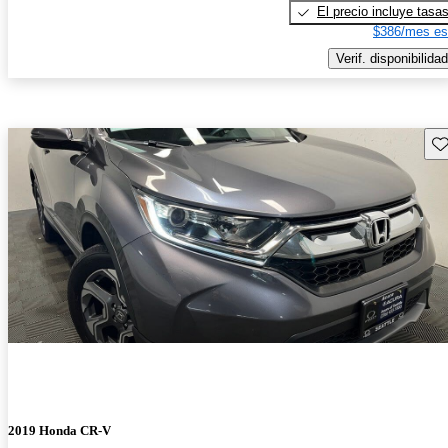
El precio incluye tasa
$386/mes es
Verif. disponibilidad
Gu
2019 Honda CR-V