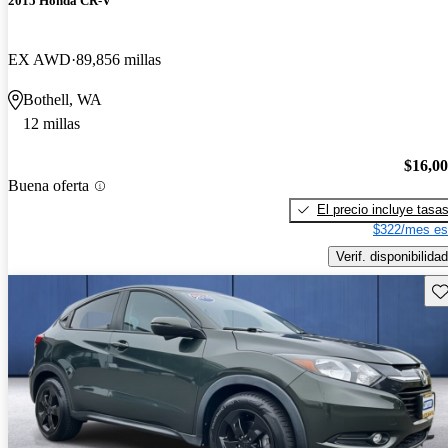
2015 Honda CR-V
EX AWD
89,856 millas
Bothell, WA
12 millas
$16,0
Buena oferta
El precio incluye tasa
$322/mes es
Verif. disponibilidad
Gu