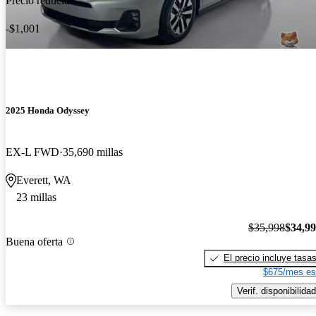
Precio reducido
-$1,001
2025 Honda Odyssey
EX-L FWD
35,690 millas
Everett, WA
23 millas
$35,998
$34,9
Buena oferta
El precio incluye tasa
$675/mes es
Verif. disponibilidad