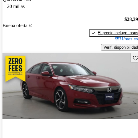
20 millas
$28,3
Buena oferta
El precio incluye tasa
$571/mes es
Verif. disponibilidad
Gu