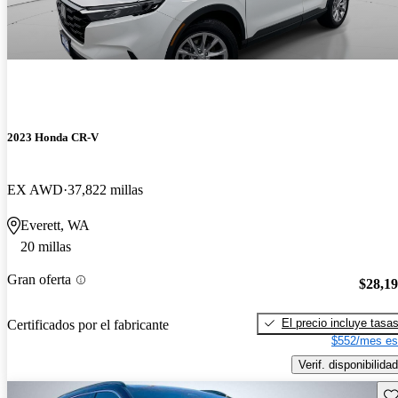
2023 Honda CR-V
EX AWD
37,822 millas
Everett, WA
20 millas
Gran oferta
$28,1
El precio incluye tasa
Certificados por el fabricante
$552/mes es
Verif. disponibilidad
Gu