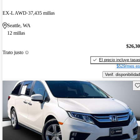
EX-L AWD
37,435 millas
Seattle, WA
12 millas
$26,3
Trato justo
El precio incluye tasa
$529/mes es
Verif. disponibilidad
Gu