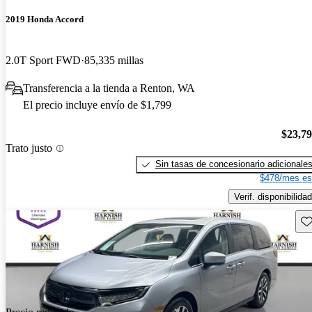
2019 Honda Accord
2.0T Sport FWD
85,335 millas
Transferencia a la tienda a Renton, WA
El precio incluye envío de $1,799
$23,7
Trato justo
Sin tasas de concesionario adicionale
$478/mes es
Verif. disponibilidad
Gu