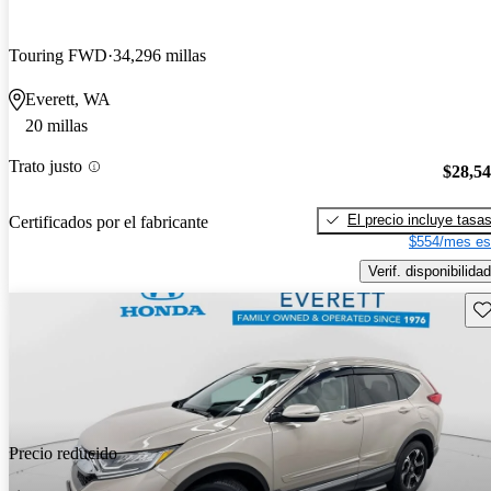
Touring FWD
34,296 millas
Everett, WA
20 millas
Trato justo
$28,5
El precio incluye tasa
Certificados por el fabricante
$554/mes es
Verif. disponibilidad
Gu
Precio reducido