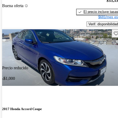
$35,3
Buena oferta
El precio incluye tasa
$681/mes es
Verif. disponibilidad
Gu
Precio reducido
-$1,000
2017 Honda Accord Coupe