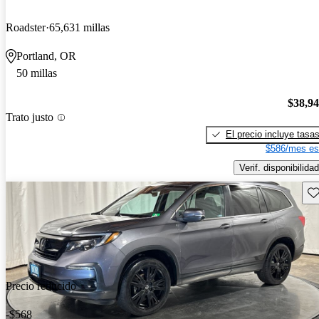
Roadster
65,631 millas
Portland, OR
50 millas
$38,9
Trato justo
El precio incluye tasa
$586/mes es
Verif. disponibilidad
Gu
Precio reducido
-$568