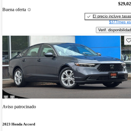
$29,0
Buena oferta
El precio incluye tasa
$377/mes es
Verif. disponibilidad
Gu
Aviso patrocinado
2023 Honda Accord