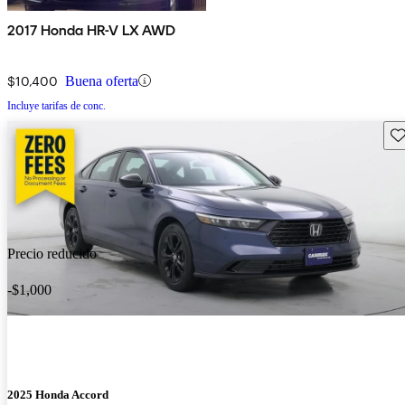
2017 Honda HR-V LX AWD
$10,400
Buena oferta
Incluye tarifas de conc.
Gu
Precio reducido
-$1,000
2025 Honda Accord