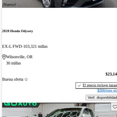
¡Nuevo!
2020 Honda Odyssey
EX-L FWD
103,321 millas
Wilsonville, OR
30 millas
$23,1
Buena oferta
El precio incluye tasa
$266/mes es
Verif. disponibilidad
Gu