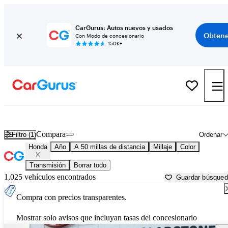
CarGurus: Autos nuevos y usados
Obtene
Con Modo de concesionario
150K+
Autos Honda usados en venta cerca de
Salem, OR
Compara
Filtro (1)
Ordenar
Honda
Año
A 50 millas de distancia
Millaje
Color
Transmisión
Borrar todo
1,025 vehículos encontrados
Guardar búsque
Compra con precios transparentes.
Mostrar solo avisos que incluyan tasas del concesionario