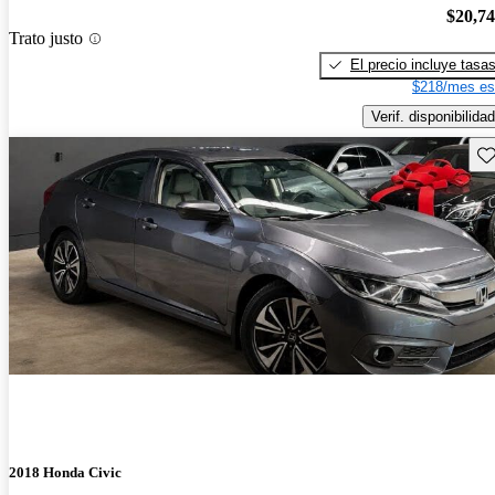
$20,7
Trato justo
El precio incluye tasa
$218/mes es
Verif. disponibilidad
Gu
2018 Honda Civic