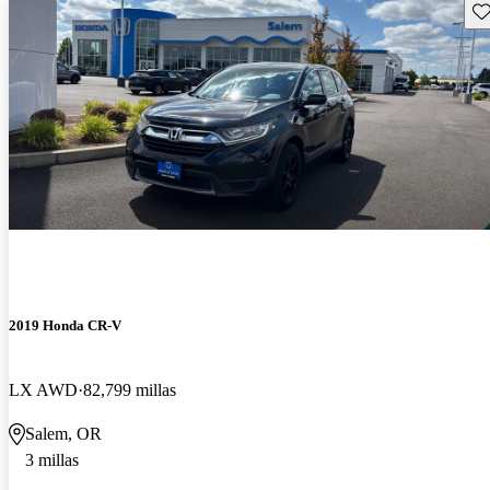
Gu
2019 Honda CR-V
LX AWD
82,799 millas
Salem, OR
3 millas