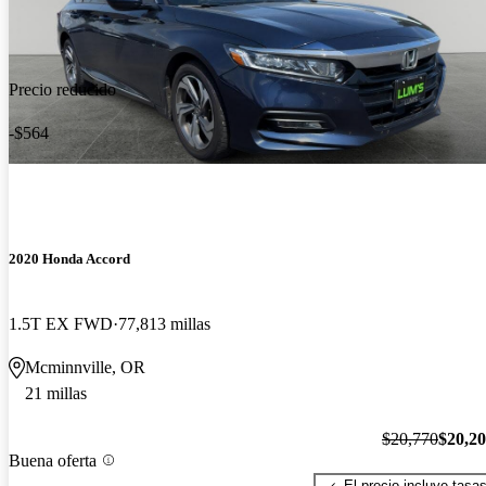
Precio reducido
-$564
2020 Honda Accord
1.5T EX FWD
77,813 millas
Mcminnville, OR
21 millas
$20,770
$20,2
Buena oferta
El precio incluye tasa