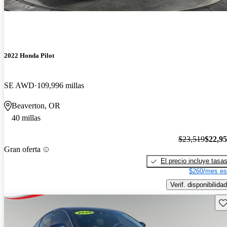
2022 Honda Pilot
SE AWD
109,996 millas
Beaverton, OR
40 millas
$23,519
$22,9
Gran oferta
El precio incluye tasa
$260/mes es
Verif. disponibilidad
Gu