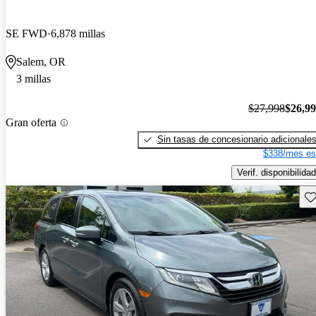
SE FWD
6,878 millas
Salem, OR
3 millas
$27,998
$26,9
Gran oferta
Sin tasas de concesionario adicionale
$338/mes es
Verif. disponibilidad
Gu