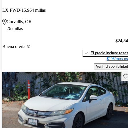
LX FWD
15,964 millas
Corvallis, OR
26 millas
$24,8
Buena oferta
El precio incluye tasa
$296/mes es
Verif. disponibilidad
Gu