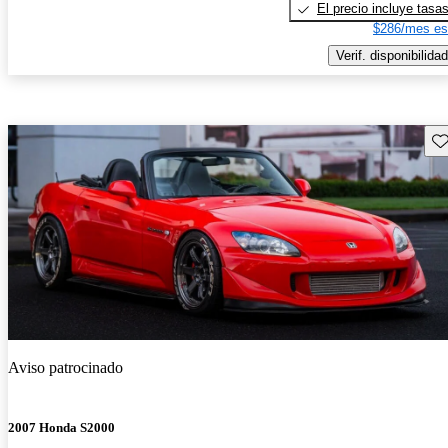
El precio incluye tasa
$286/mes es
Verif. disponibilidad
Gu
Aviso patrocinado
2007 Honda S2000