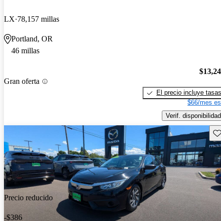
LX
78,157 millas
Portland, OR
46 millas
$13,2
Gran oferta
El precio incluye tasa
$66/mes es
Verif. disponibilidad
Gu
Precio reducido
-$386