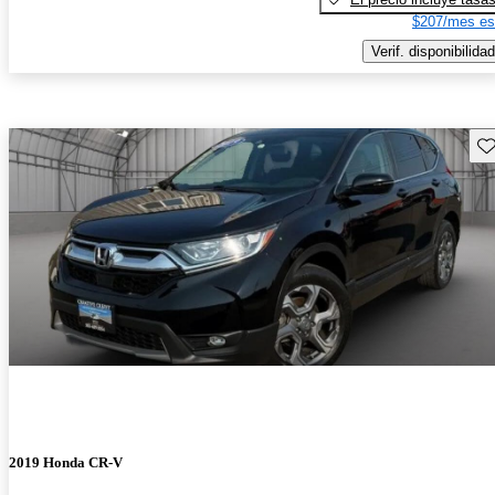
$207/mes es
Verif. disponibilidad
Gu
2019 Honda CR-V