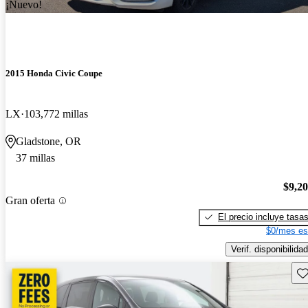
¡Nuevo!
2015 Honda Civic Coupe
LX
103,772 millas
Gladstone, OR
37 millas
$9,2
Gran oferta
El precio incluye tasa
$0/mes es
Verif. disponibilidad
Gu