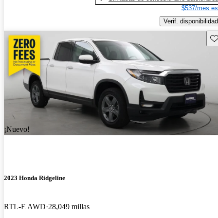
$537/mes es
Verif. disponibilidad
Gu
¡Nuevo!
2023 Honda Ridgeline
RTL-E AWD
28,049 millas