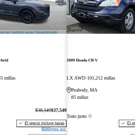
¡Nuevo!
ybrid
2009 Honda CR-V
5 millas
LX AWD
101,212 millas
Peabody, MA
85 millas
$38,349
$37,549
Trato justo
El precio incluye tasas
El p
$689/mes est.