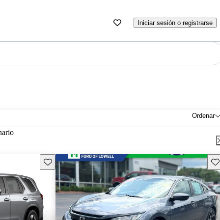
Iniciar sesión o registrarse
Ordenar
nario
Guarda este Aviso
Gu