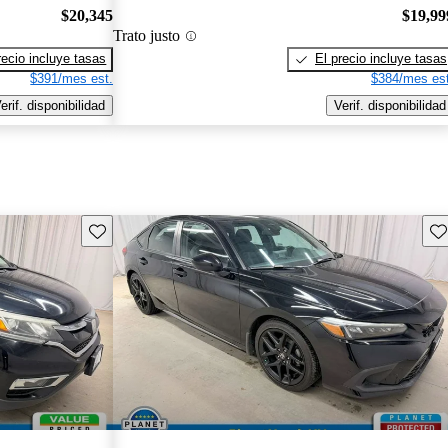
$20,345
$19,99
Trato justo
recio incluye tasas
El precio incluye tasas
$391/mes est.
$384/mes est
erif. disponibilidad
Verif. disponibilidad
Guarda este Aviso
Gu