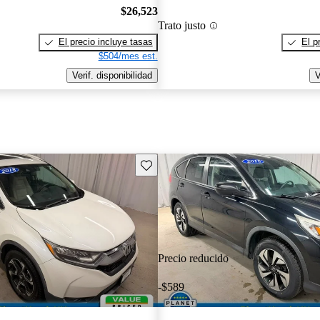
$26,523
Trato justo
El precio incluye tasas
El p
$504/mes est.
Verif. disponibilidad
V
Guarda este Aviso
Precio reducido
-$589