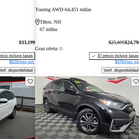
Touring AWD
64,451 millas
Tilton, NH
67 millas
$33,199
$25,695
$24,79
Gran oferta
recio incluye tasas
El precio incluye tasas
$620/mes est.
$476/mes est
erif. disponibilidad
Verif. disponibilidad
Guarda este Aviso
Gu