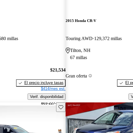
2015 Honda CR-V
680 millas
Touring AWD
129,372 millas
Tilton, NH
67 millas
$21,534
Gran oferta
El precio incluye tasas
El p
$414/mes est.
Verif. disponibilidad
V
Guarda este Aviso