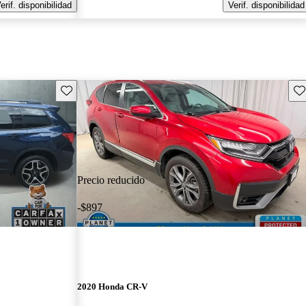
erif. disponibilidad
Verif. disponibilidad
Guarda este Aviso
Gu
Precio reducido
-$897
2020 Honda CR-V