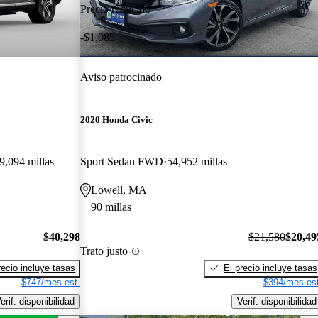
Precio reducido
-$1,085
Aviso patrocinado
2020 Honda Civic
9,094 millas
Sport Sedan FWD
54,952 millas
Lowell, MA
90 millas
$40,298
$21,580
$20,49
Trato justo
recio incluye tasas
El precio incluye tasas
$747/mes est.
$394/mes est
erif. disponibilidad
Verif. disponibilidad