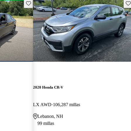
Guarda este Aviso
Gu
2020 Honda CR-V
LX AWD
106,287 millas
Lebanon, NH
99 millas