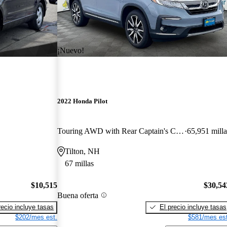
¡Nuevo!
2022 Honda Pilot
Touring AWD with Rear Captain's Chairs
65,951 milla
Tilton, NH
67 millas
$10,515
$30,54
Buena oferta
recio incluye tasas
El precio incluye tasas
$202/mes est.
$581/mes est