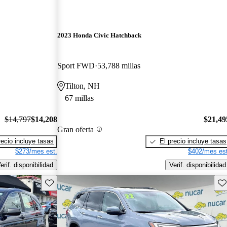
2023 Honda Civic Hatchback
Sport FWD
53,788 millas
Tilton, NH
67 millas
$14,797
$14,208
$21,49
Gran oferta
recio incluye tasas
El precio incluye tasas
$273/mes est.
$402/mes est
erif. disponibilidad
Verif. disponibilidad
Guarda este Aviso
Gu