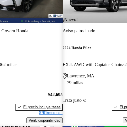
¡Nuevo!
cGovern Honda
Aviso patrocinado
2024 Honda Pilot
962 millas
EX-L AWD with Captains Chairs
2
Lawrence, MA
79 millas
$42,695
Trato justo
El precio incluye tasas
El p
$791/mes est.
Verif. disponibilidad
V