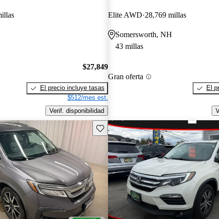
illas
Elite AWD
28,769 millas
Somersworth, NH
43 millas
$27,849
Gran oferta
El precio incluye tasas
El p
$512/mes est.
Verif. disponibilidad
V
Guarda este Aviso