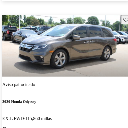
Gu
Aviso patrocinado
2020 Honda Odyssey
EX-L FWD
115,860 millas