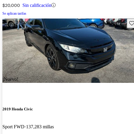
$20,000
Sin calificación
Se aplican tarifas
Gu
¡Nuevo!
2019 Honda Civic
Sport FWD
137,283 millas