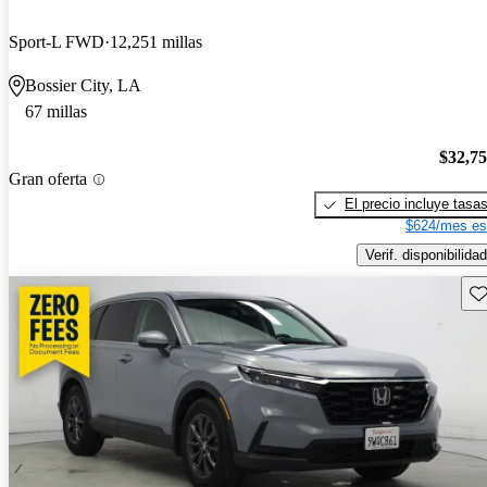
Sport-L FWD
12,251 millas
Bossier City, LA
67 millas
$32,7
Gran oferta
El precio incluye tasa
$624/mes es
Verif. disponibilidad
Gu