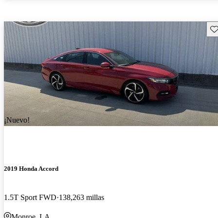
Gu
¡Nuevo!
2019 Honda Accord
1.5T Sport FWD
138,263 millas
Monroe, LA