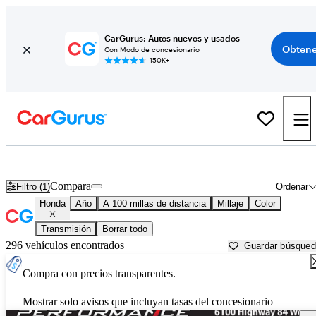
CarGurus: Autos nuevos y usados
Obtene
Con Modo de concesionario
150K+
Autos Honda usados en venta cerca de
Natchitoches, LA
Compara
Filtro (1)
Ordenar
Honda
Año
A 100 millas de distancia
Millaje
Color
Transmisión
Borrar todo
296 vehículos encontrados
Guardar búsque
Compra con precios transparentes.
Mostrar solo avisos que incluyan tasas del concesionario