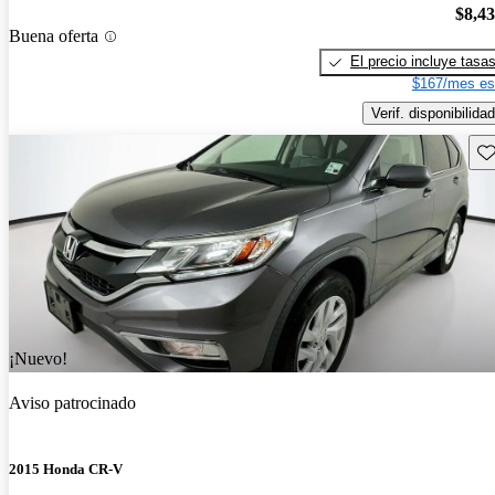
$8,4
Buena oferta
El precio incluye tasa
$167/mes es
Verif. disponibilidad
Gu
¡Nuevo!
Aviso patrocinado
2015 Honda CR-V