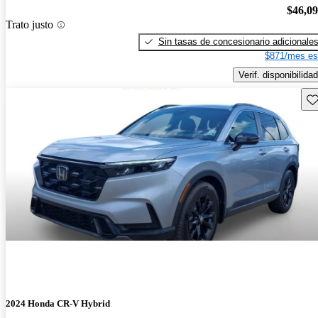
$46,0
Trato justo
Sin tasas de concesionario adicionale
$871/mes es
Verif. disponibilidad
Gu
2024 Honda CR-V Hybrid