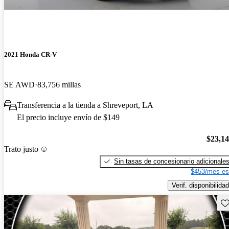
2021 Honda CR-V
SE AWD
83,756 millas
Transferencia a la tienda a Shreveport, LA
El precio incluye envío de $149
$23,1
Trato justo
Sin tasas de concesionario adicionale
$453/mes es
Verif. disponibilidad
Gu