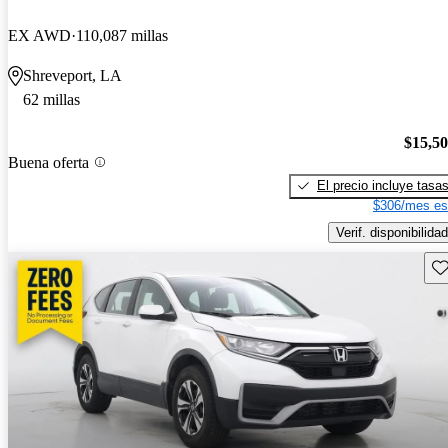
EX AWD
110,087 millas
Shreveport, LA
62 millas
$15,5
Buena oferta
El precio incluye tasa
$306/mes es
Verif. disponibilidad
Gu