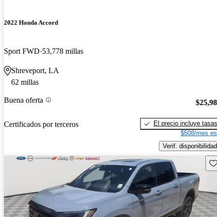
2022 Honda Accord
Sport FWD
53,778 millas
Shreveport, LA
62 millas
Buena oferta
$25,9
El precio incluye tasa
Certificados por terceros
$508/mes es
Verif. disponibilidad
Gu