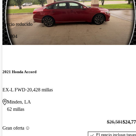
Precio reducido
-$1,804
2021 Honda Accord
EX-L FWD
20,428 millas
Minden, LA
62 millas
$26,581
$24,7
Gran oferta
El precio incluye tasa