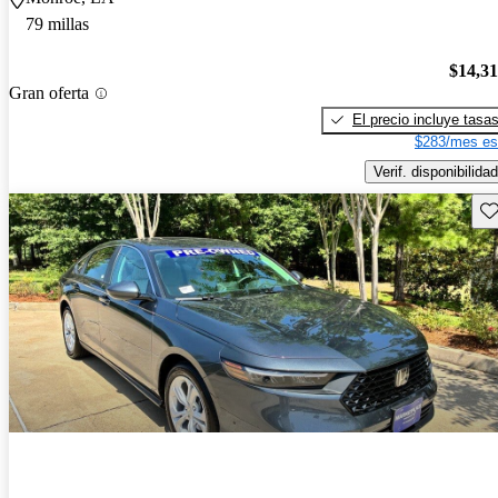
79 millas
$14,3
Gran oferta
El precio incluye tasa
$283/mes es
Verif. disponibilidad
Gu