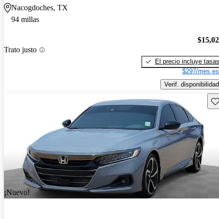
Nacogdoches, TX
94 millas
$15,0
Trato justo
El precio incluye tasa
$297/mes es
Verif. disponibilidad
Gu
¡Nuevo!