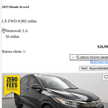
2025 Honda Accord
LX FWD
8,982 millas
Stonewall, LA
56 millas
$26,9
Buena oferta
El precio incluye tasa
$511/mes es
Verif. disponibilidad
Gu