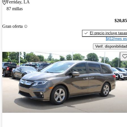
Ferriday, LA
87 millas
$20,8
Gran oferta
El precio incluye tasa
$412/mes es
Verif. disponibilidad
Gu