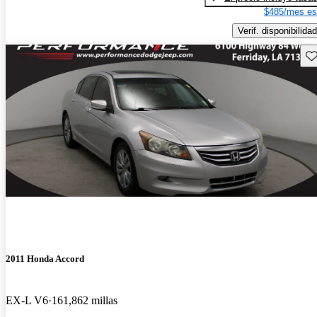
$485/mes es
Verif. disponibilidad
Gu
2011 Honda Accord
EX-L V6
161,862 millas