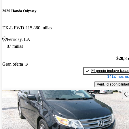
2020 Honda Odyssey
EX-L FWD
115,860 millas
Ferriday, LA
87 millas
$20,8
Gran oferta
El precio incluye tasa
$412/mes es
Verif. disponibilidad
Gu