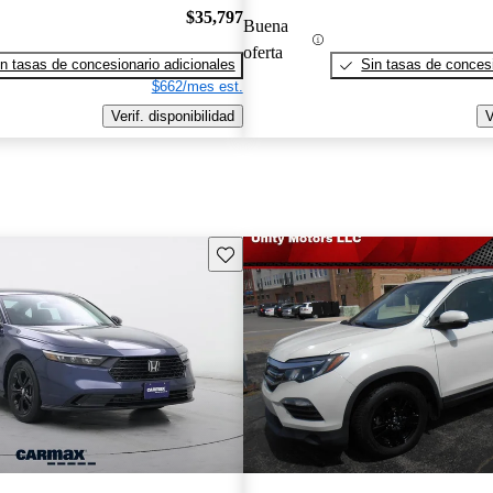
$35,797
Buena
oferta
n tasas de concesionario adicionales
Sin tasas de concesi
$662/mes est.
Verif. disponibilidad
V
Guarda este Aviso