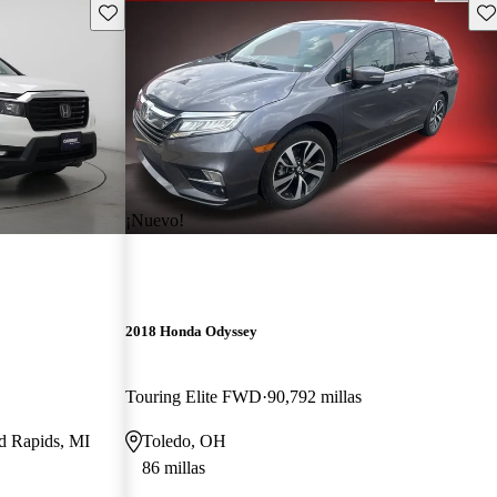
Guarda este Aviso
Gu
¡Nuevo!
2018 Honda Odyssey
Touring Elite FWD
90,792 millas
nd Rapids, MI
Toledo, OH
86 millas