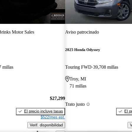
Brinks Motor Sales
Aviso patrocinado
2025 Honda Odyssey
 millas
Touring FWD
39,708 millas
Troy, MI
71 millas
$27,299
Trato justo
El precio incluye tasas
El p
$522/mes est.
Verif. disponibilidad
V