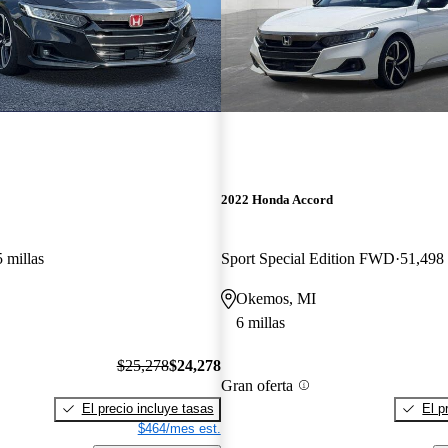
2022 Honda Accord
 millas
Sport Special Edition FWD
51,498 
Okemos, MI
6 millas
$25,278
$24,278
Gran oferta
El precio incluye tasas
El p
$464/mes est.