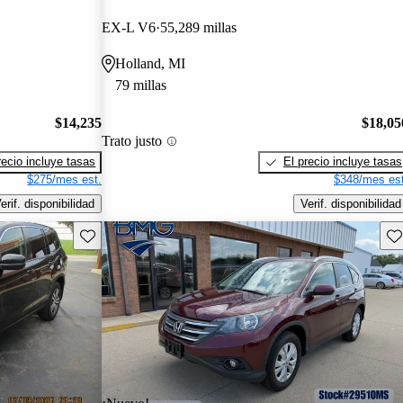
EX-L V6
55,289 millas
Holland, MI
79 millas
$14,235
$18,05
Trato justo
recio incluye tasas
El precio incluye tasas
$275/mes est.
$348/mes est
erif. disponibilidad
Verif. disponibilidad
Guarda este Aviso
Gu