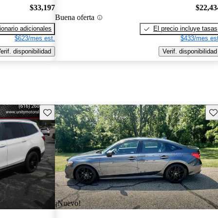
$33,197
$22,43
Buena oferta
onario adicionales
El precio incluye tasas
$623/mes est.
$433/mes est
erif. disponibilidad
Verif. disponibilidad
Guarda este Aviso
Gu
¡Nuevo!