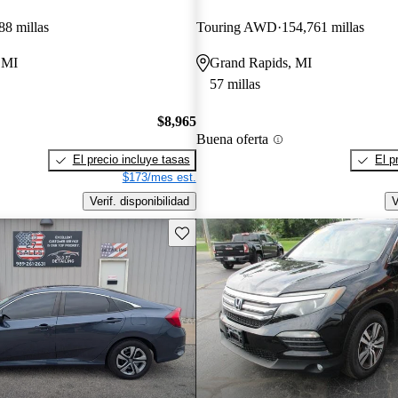
88 millas
Touring AWD
154,761 millas
 MI
Grand Rapids, MI
57 millas
$8,965
Buena oferta
El precio incluye tasas
El p
$173/mes est.
Verif. disponibilidad
V
Guarda este Aviso