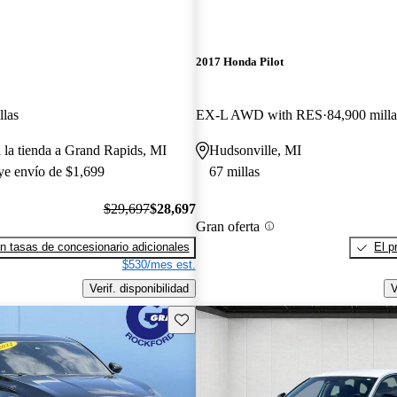
2017 Honda Pilot
llas
EX-L AWD with RES
84,900 milla
a la tienda a Grand Rapids, MI
Hudsonville, MI
uye envío de $1,699
67 millas
$29,697
$28,697
Gran oferta
n tasas de concesionario adicionales
El p
$530/mes est.
Verif. disponibilidad
V
Guarda este Aviso