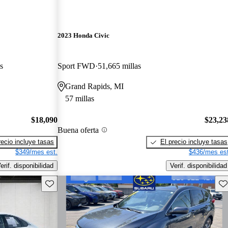
2023 Honda Civic
s
Sport FWD
51,665 millas
Grand Rapids, MI
57 millas
$18,090
$23,23
Buena oferta
recio incluye tasas
El precio incluye tasas
$349/mes est.
$436/mes est
erif. disponibilidad
Verif. disponibilidad
Guarda este Aviso
Gu