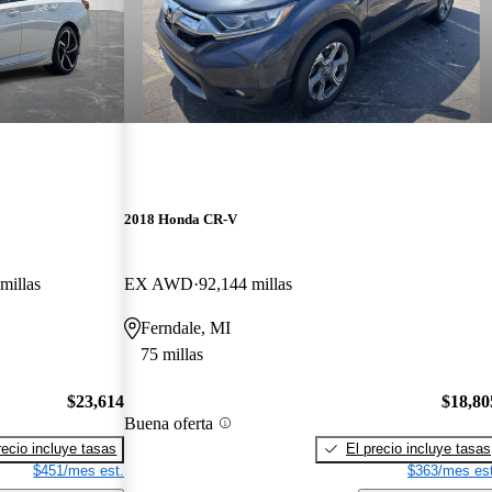
2018 Honda CR-V
millas
EX AWD
92,144 millas
Ferndale, MI
75 millas
$23,614
$18,80
Buena oferta
recio incluye tasas
El precio incluye tasas
$451/mes est.
$363/mes est