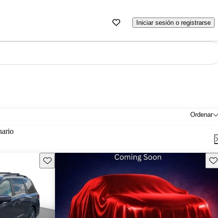
Iniciar sesión o registrarse
Ordenar
nario
Guarda este Aviso
Gu