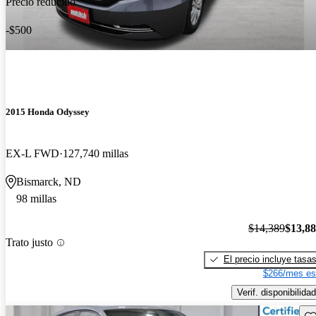
Precio reducido
-$500
2015 Honda Odyssey
EX-L FWD
127,740 millas
Bismarck, ND
98 millas
$14,389
$13,8
Trato justo
El precio incluye tasa
$266/mes es
Verif. disponibilidad
Gu