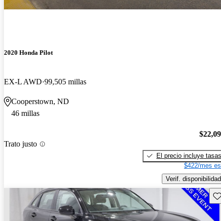
2020 Honda Pilot
EX-L AWD
99,505 millas
Cooperstown, ND
46 millas
$22,0
Trato justo
El precio incluye tasa
$422/mes es
Verif. disponibilidad
Gu