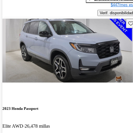
$447/mes es
Verif. disponibilidad
Gu
2023 Honda Passport
Elite AWD
26,478 millas