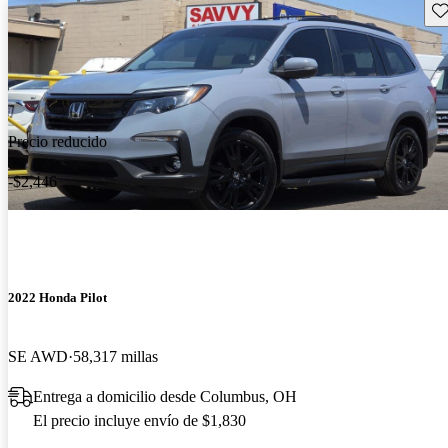
Gu
Precio reducido
-$2,446
2022 Honda Pilot
SE AWD
58,317 millas
Entrega a domicilio desde Columbus, OH
El precio incluye envío de $1,830