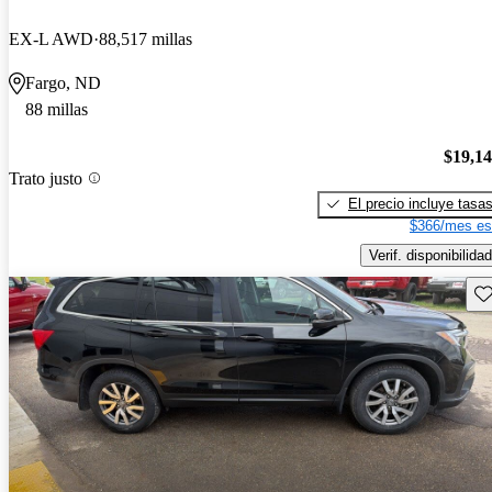
EX-L AWD
88,517 millas
Fargo, ND
88 millas
$19,1
Trato justo
El precio incluye tasa
$366/mes es
Verif. disponibilidad
Gu