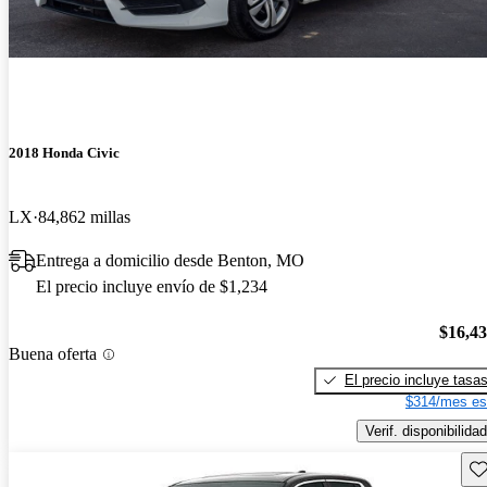
2018 Honda Civic
LX
84,862 millas
Entrega a domicilio desde Benton, MO
El precio incluye envío de $1,234
$16,4
Buena oferta
El precio incluye tasa
$314/mes es
Verif. disponibilidad
Gu