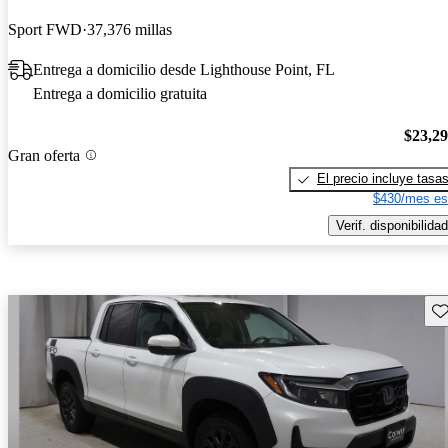
Sport FWD
37,376 millas
Entrega a domicilio desde Lighthouse Point, FL
Entrega a domicilio gratuita
$23,2
Gran oferta
El precio incluye tasa
$430/mes es
Verif. disponibilidad
Gu