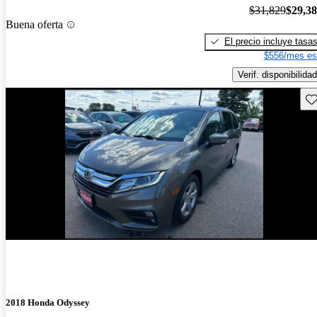
$31,829
$29,3
Buena oferta
El precio incluye tasa
$556/mes es
Verif. disponibilidad
Gu
2018 Honda Odyssey