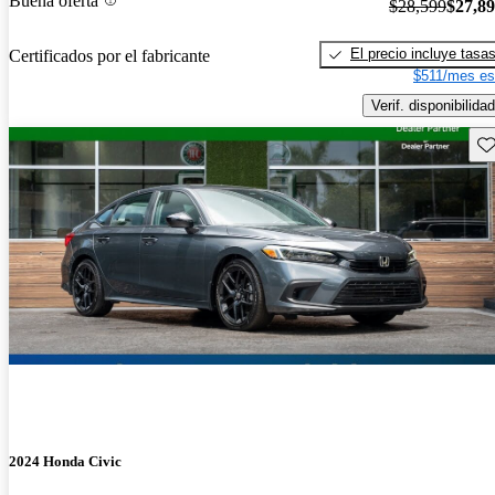
Buena oferta
$28,599
$27,8
El precio incluye tasa
Certificados por el fabricante
$511/mes es
Verif. disponibilidad
Gu
2024 Honda Civic