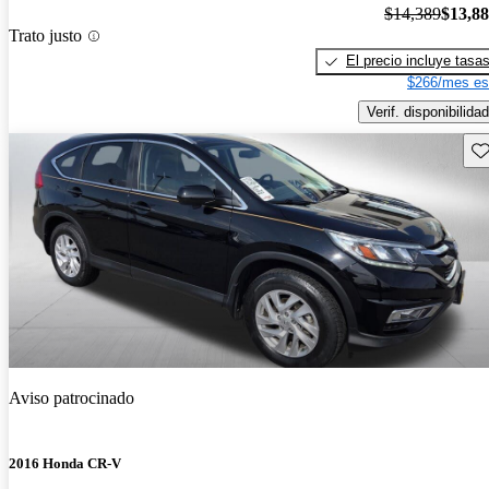
$14,389
$13,8
Trato justo
El precio incluye tasa
$266/mes es
Verif. disponibilidad
Gu
Aviso patrocinado
2016 Honda CR-V