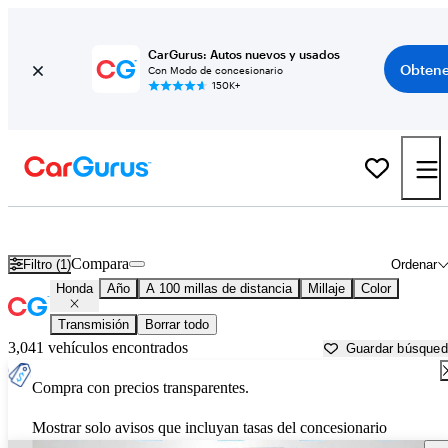
CarGurus: Autos nuevos y usados
Obtene
Con Modo de concesionario
150K+
Autos Honda usados en venta cerca de
Jamestown, ND
Compara
Filtro (1)
Ordenar
Honda
Año
A 100 millas de distancia
Millaje
Color
Transmisión
Borrar todo
3,041 vehículos encontrados
Guardar búsque
Compra con precios transparentes.
Mostrar solo avisos que incluyan tasas del concesionario