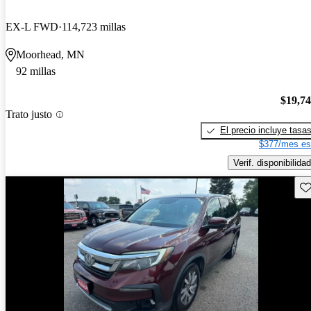
EX-L FWD
114,723 millas
Moorhead, MN
92 millas
$19,7
Trato justo
El precio incluye tasa
$377/mes es
Verif. disponibilidad
Gu