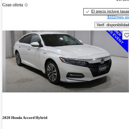
Gran oferta
El precio incluye tasa
$332/mes es
Verif. disponibilidad
Gu
2020 Honda Accord Hybrid