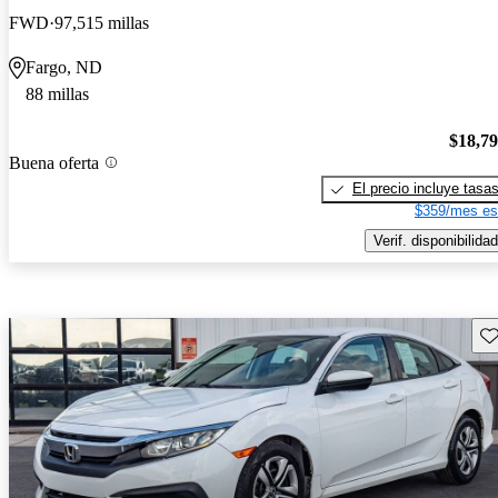
FWD
97,515 millas
Fargo, ND
88 millas
$18,7
Buena oferta
El precio incluye tasa
$359/mes es
Verif. disponibilidad
Gu