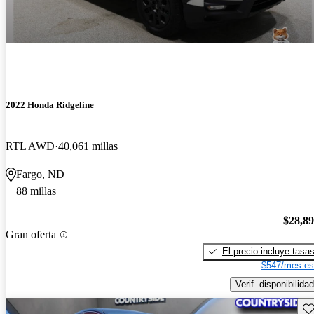
2022 Honda Ridgeline
RTL AWD
40,061 millas
Fargo, ND
88 millas
$28,8
Gran oferta
El precio incluye tasa
$547/mes es
Verif. disponibilidad
Gu