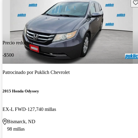
Gu
Precio reducido
-$500
Patrocinado por
Puklich Chevrolet
2015 Honda Odyssey
EX-L FWD
127,740 millas
Bismarck, ND
98 millas