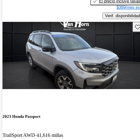
El precio incluye tasa
$389/mes es
Verif. disponibilidad
Gu
2023 Honda Passport
TrailSport AWD
41,616 millas