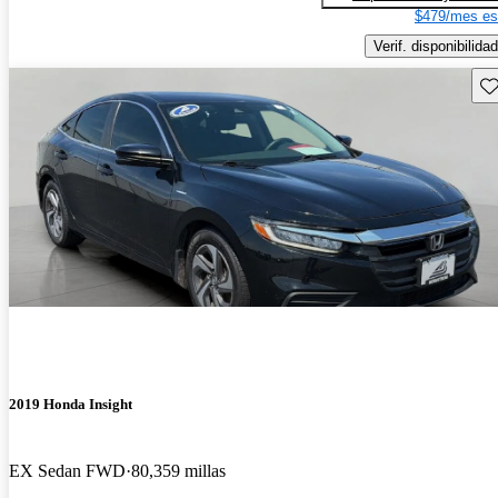
$479/mes es
Verif. disponibilidad
Gu
2019 Honda Insight
EX Sedan FWD
80,359 millas