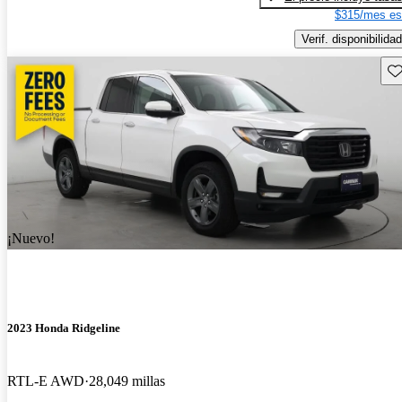
$315/mes es
Verif. disponibilidad
Gu
¡Nuevo!
2023 Honda Ridgeline
RTL-E AWD
28,049 millas