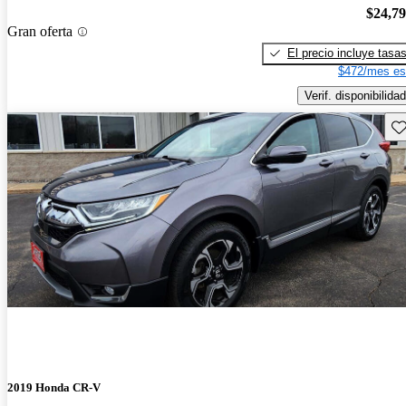
$24,7
Gran oferta
El precio incluye tasa
$472/mes es
Verif. disponibilidad
Gu
2019 Honda CR-V