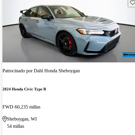
Gu
Patrocinado por
Dahl Honda Sheboygan
2024 Honda Civic Type R
FWD
60,235 millas
Sheboygan, WI
54 millas