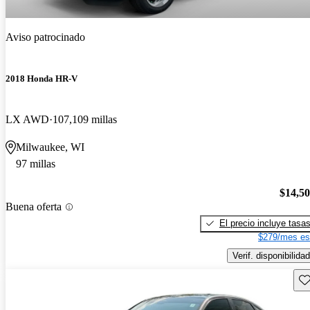
Aviso patrocinado
2018 Honda HR-V
LX AWD
107,109 millas
Milwaukee, WI
97 millas
$14,5
Buena oferta
El precio incluye tasa
$279/mes es
Verif. disponibilidad
Gu