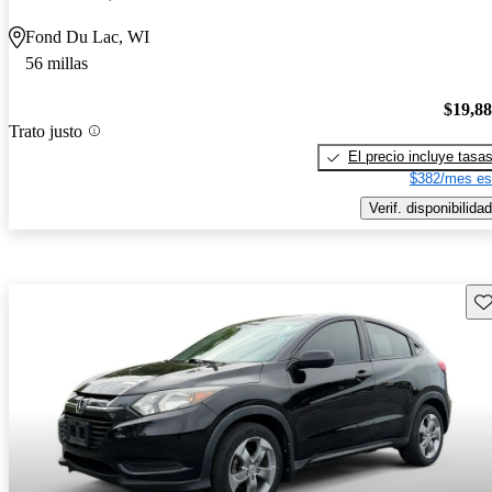
Fond Du Lac, WI
56 millas
$19,8
Trato justo
El precio incluye tasa
$382/mes es
Verif. disponibilidad
Gu