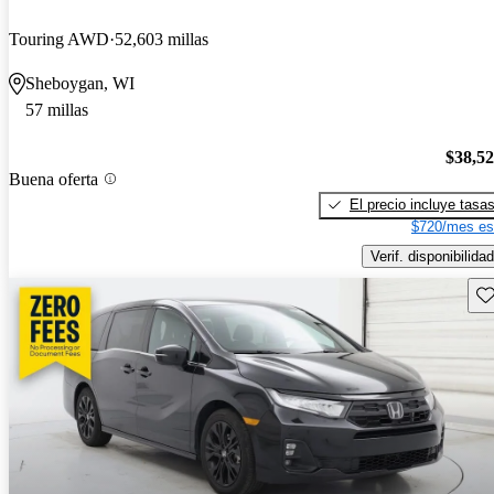
Touring AWD
52,603 millas
Sheboygan, WI
57 millas
$38,5
Buena oferta
El precio incluye tasa
$720/mes es
Verif. disponibilidad
Gu