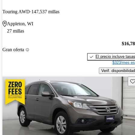
Touring AWD
147,537 millas
Appleton, WI
27 millas
$16,7
Gran oferta
El precio incluye tasa
$323/mes es
Verif. disponibilidad
Gu