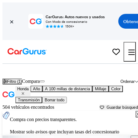
CarGurus: Autos nuevos y usados
Obtene
Con Modo de concesionario
150K+
Autos Honda usados en venta cerca de
Green Bay, WI
Compara
Filtro (1)
Ordenar
Honda
Año
A 100 millas de distancia
Millaje
Color
Transmisión
Borrar todo
504 vehículos encontrados
Guardar búsque
Compra con precios transparentes.
Mostrar solo avisos que incluyan tasas del concesionario