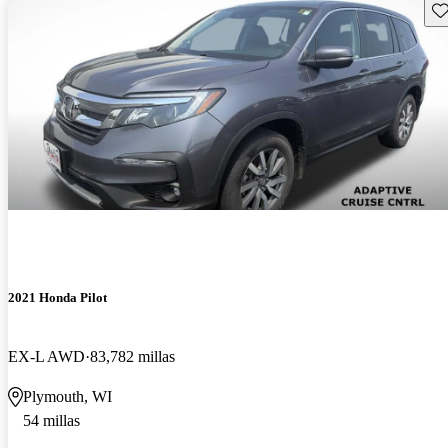
Gu
2021 Honda Pilot
EX-L AWD
83,782 millas
Plymouth, WI
54 millas