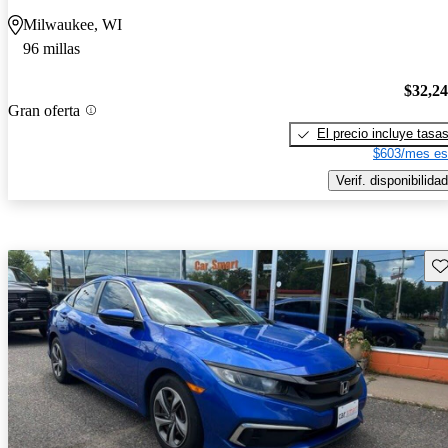
Milwaukee, WI
96 millas
$32,2
Gran oferta
El precio incluye tasa
$603/mes es
Verif. disponibilidad
Gu