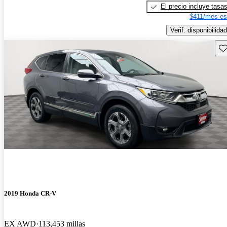
El precio incluye tasa
$411/mes es
Verif. disponibilidad
Gu
2019 Honda CR-V
EX AWD
113,453 millas