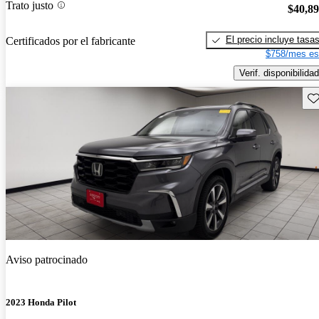
Trato justo
$40,8
El precio incluye tasa
Certificados por el fabricante
$758/mes es
Verif. disponibilidad
Gu
Aviso patrocinado
2023 Honda Pilot