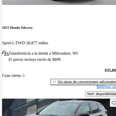
2025 Honda Odyssey
Sport-L FWD
28,877 millas
Transferencia a la tienda a Milwaukee, WI
El precio incluye envío de $899
$35,8
Gran oferta
Sin tasas de concesionario adicionale
$660/mes es
Verif. disponibilidad
Gu