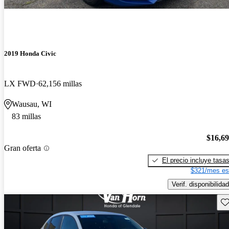
2019 Honda Civic
LX FWD
62,156 millas
Wausau, WI
83 millas
$16,6
Gran oferta
El precio incluye tasa
$321/mes es
Verif. disponibilidad
Gu