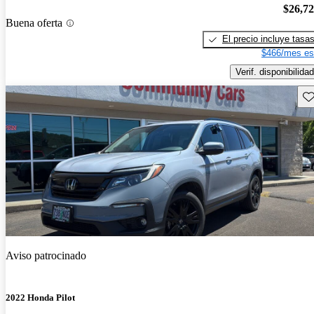
$26,7
Buena oferta
El precio incluye tasa
$466/mes es
Verif. disponibilidad
Gu
Aviso patrocinado
2022 Honda Pilot