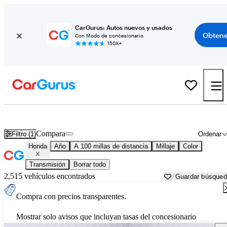
CarGurus: Autos nuevos y usados
Obtene
Con Modo de concesionario
150K+
Autos Honda usados en venta cerca de
Grants Pass, OR
Compara
Filtro (1)
Ordenar
Honda
Año
A 100 millas de distancia
Millaje
Color
Transmisión
Borrar todo
2,515 vehículos encontrados
Guardar búsque
Compra con precios transparentes.
Mostrar solo avisos que incluyan tasas del concesionario