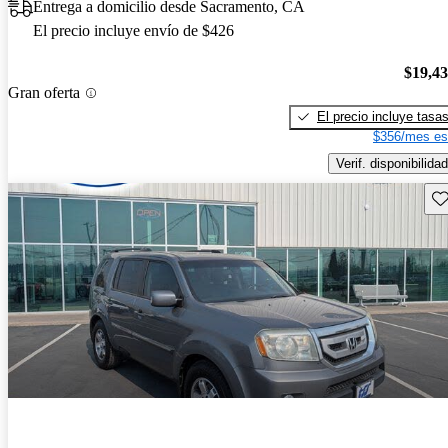
Entrega a domicilio desde Sacramento, CA
El precio incluye envío de $426
$19,4
Gran oferta
El precio incluye tasa
$356/mes es
Verif. disponibilidad
Gu