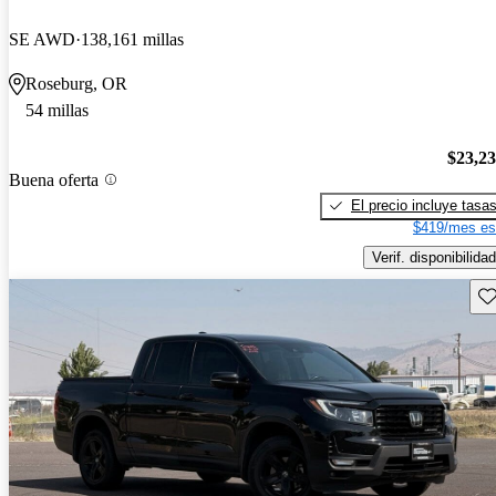
SE AWD
138,161 millas
Roseburg, OR
54 millas
$23,2
Buena oferta
El precio incluye tasa
$419/mes es
Verif. disponibilidad
Gu