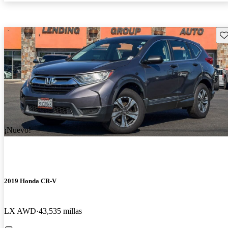
Gu
¡Nuevo!
2019 Honda CR-V
LX AWD
43,535 millas