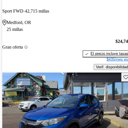
Sport FWD
42,715 millas
Medford, OR
25 millas
$24,7
Gran oferta
El precio incluye tasa
$435/mes es
Verif. disponibilidad
Gu