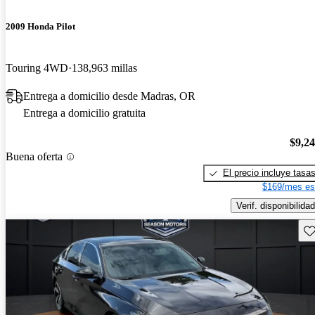
2009 Honda Pilot
Touring 4WD
138,963 millas
Entrega a domicilio desde Madras, OR
Entrega a domicilio gratuita
$9,2
Buena oferta
El precio incluye tasa
$169/mes es
Verif. disponibilidad
Gu