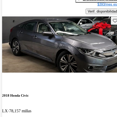
$393/mes es
Verif. disponibilidad
Gu
2018 Honda Civic
LX
78,157 millas