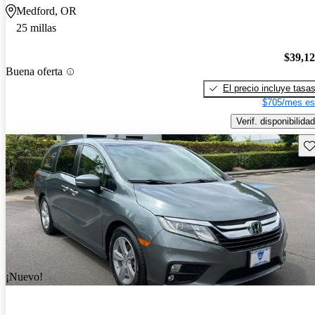
Medford, OR
25 millas
$39,1
Buena oferta
El precio incluye tasa
$705/mes es
Verif. disponibilidad
Gu
¡Nuevo!