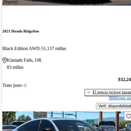
¡Nuevo!
2021 Honda Ridgeline
Black Edition AWD
51,137 millas
Klamath Falls, OR
83 millas
$32,2
Trato justo
El precio incluye tasa
$582/mes es
Verif. disponibilidad
Gu