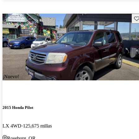
Gu
¡Nuevo!
2015 Honda Pilot
LX 4WD
125,675 millas
Roseburg, OR