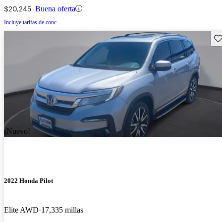
$20,245
Buena oferta
Incluye tarifas de conc.
Gu
¡Nuevo!
2022 Honda Pilot
Elite AWD
17,335 millas