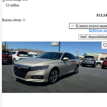
53 millas
$13,1
Buena oferta
El precio incluye tasa
$240/mes es
Verif. disponibilidad
Gu