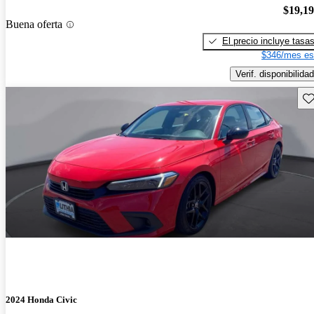
$19,1
Buena oferta
El precio incluye tasa
$346/mes es
Verif. disponibilidad
Gu
2024 Honda Civic