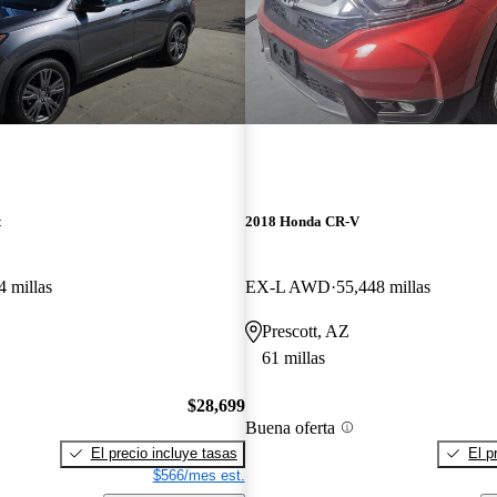
t
2018 Honda CR-V
4 millas
EX-L AWD
55,448 millas
Prescott, AZ
61 millas
$28,699
Buena oferta
El precio incluye tasas
El p
$566/mes est.