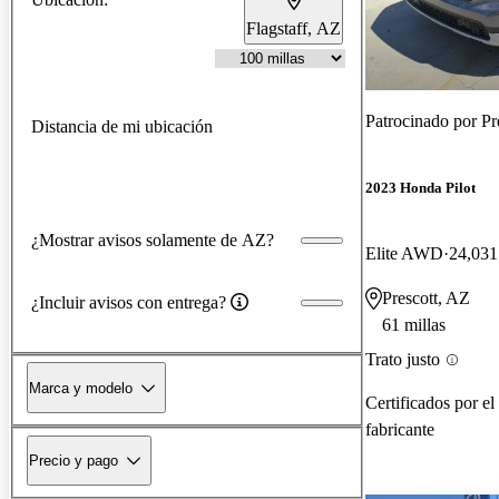
Flagstaff, AZ
Patrocinado por
Pr
Distancia de mi ubicación
2023 Honda Pilot
¿Mostrar avisos solamente de AZ?
Elite AWD
24,031
Prescott, AZ
¿Incluir avisos con entrega?
61 millas
Trato justo
Marca y modelo
Certificados por el
fabricante
Precio y pago