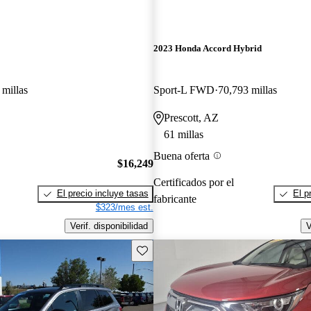
2023 Honda Accord Hybrid
 millas
Sport-L FWD
70,793 millas
Prescott, AZ
61 millas
Buena oferta
$16,249
Certificados por el
El precio incluye tasas
El p
fabricante
$323/mes est.
Verif. disponibilidad
V
Guarda este Aviso