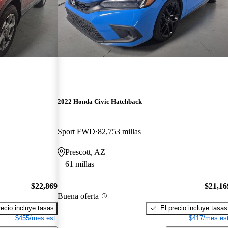
2022 Honda Civic Hatchback
Sport FWD
82,753 millas
Prescott, AZ
61 millas
$22,869
$21,16
Buena oferta
recio incluye tasas
El precio incluye tasas
$455/mes est.
$417/mes est