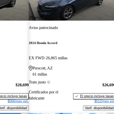
¡Nuevo!
Aviso patrocinado
2024 Honda Accord
EX FWD
26,865 millas
Prescott, AZ
61 millas
Trato justo
$28,699
$26,69
Certificados por el
recio incluye tasas
El precio incluye tasas
fabricante
$566/mes est.
$512/mes est
erif. disponibilidad
Verif. disponibilidad