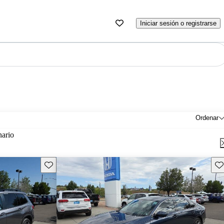
Iniciar sesión o registrarse
Ordenar
nario
Guarda este Aviso
Gu