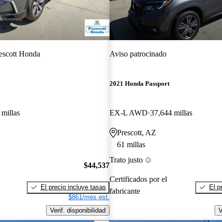
escott Honda
Aviso patrocinado
2021 Honda Passport
 millas
EX-L AWD
37,644 millas
Prescott, AZ
61 millas
Trato justo
$44,537
Certificados por el
El precio incluye tasas
El p
fabricante
$861/mes est.
Verif. disponibilidad
V