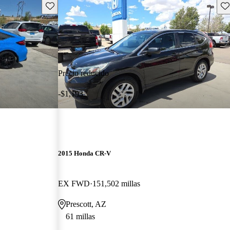
Guarda este Aviso
Gu
Precio reducido
-$1,193
2015 Honda CR-V
EX FWD
151,502 millas
Prescott, AZ
61 millas