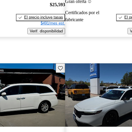
Gran oferta
$25,593
Certificados por el
El precio incluye tasas
El p
fabricante
$491/mes est.
Verif. disponibilidad
V
Guarda este Aviso