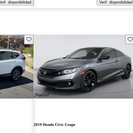
erif. disponibilidad
Verif. disponibilidad
Guarda este Aviso
Gu
¡Nuevo!
2019 Honda Civic Coupe