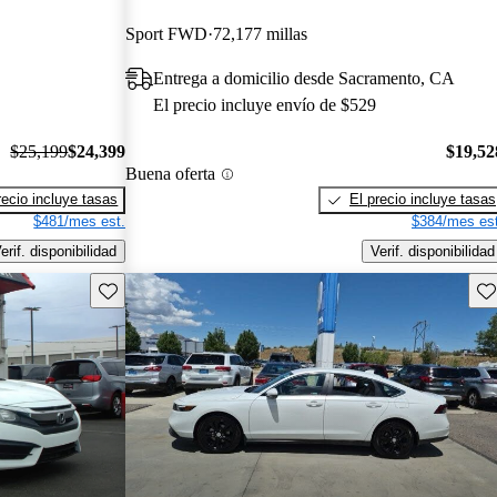
Sport FWD
72,177 millas
Entrega a domicilio desde Sacramento, CA
El precio incluye envío de $529
$25,199
$24,399
$19,52
Buena oferta
recio incluye tasas
El precio incluye tasas
$481/mes est.
$384/mes est
erif. disponibilidad
Verif. disponibilidad
Guarda este Aviso
Gu