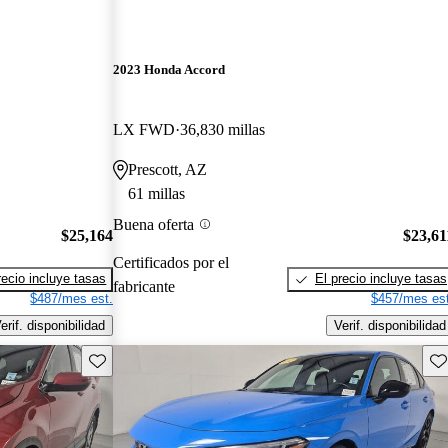
2023 Honda Accord
LX FWD
36,830 millas
Prescott, AZ
61 millas
Buena oferta
$25,164
$23,61
Certificados por el
recio incluye tasas
El precio incluye tasas
fabricante
$487/mes est.
$457/mes est
erif. disponibilidad
Verif. disponibilidad
Guarda este Aviso
Gu